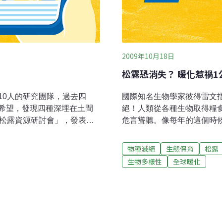
2009年10月18日
松露恐消失？ 暖化惹禍1
10人的研究團隊，過去四
國際知名生物學家彼得雷文
希望，發現四種深埋在土間
絕！人類從各種生物取得糧
灣松露資源研討會」，發表這
危言聳聽。像每年的這個時
新頁，也改變國際對松露分
露遲遲找不到，本來9月就該
去學者的研究都發現，台灣
冷的氣候才能生長，而且無
物種滅絕
生態保育
松露
拔山區分布著廣闊的松科、
高，原本1公斤30至32萬
生物多樣性
全球暖化
所知的地下菌類就已經達到
消失的危機，國內的餐飲業
1992年發表第一顆台灣松
高。
但兩個都是本土黑松露，還從未
找到兩種台灣本土白松露，
兩種白松露分別命名為雲杉