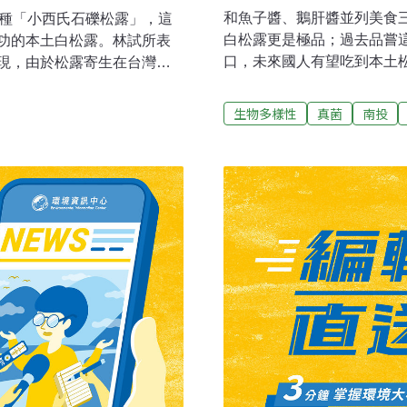
和魚子醬、鵝肝醬並列美食
新種「小西氏石礫松露」，這
白松露更是極品；過去品嘗
功的本土白松露。林試所表
口，未來國人有望吃到本土
現，由於松露寄生在台灣原
在台灣發現的新種白松露「
發現的宿主命名。目前林試
過培養技術研發和國內技術
台灣發現第二種原生白松露
生物多樣性
真菌
南投
由林試所副研究員傅春旭研
寄生於松科或殼斗科植物的
現，是自1989年後，30
級食材，被譽為「餐桌上的
世界新種松露。一般俗稱的
。台灣過去沒有生產松露，
共生關係後所產生的特產品
委會林試所發表第一種培養成
根，在適合的環境中形成營
台灣松露培養的新篇章。林
的松露。學術界歸為塊菇屬（
在南投溪頭發現的台灣本土白松
目、塊菇科。
時間才培養成功，目前也順利