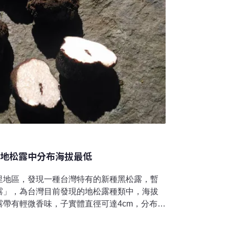
灣地松露中分布海拔最低
里地區，發現一種台灣特有的新種黑松露，暫
露」，為台灣目前發現的地松露種類中，海拔
帶有輕微香味，子實體直徑可達4cm，分布海
松露採集如大海撈針 林試所於台東發現新種黑松
研究團隊，於全台適合的林相採挖松露。過去採