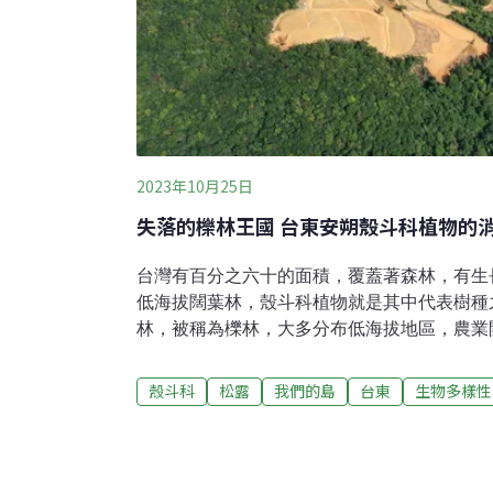
2023年10月25日
失落的櫟林王國 台東安朔殼斗科植物的
台灣有百分之六十的面積，覆蓋著森林，有生
低海拔闊葉林，殼斗科植物就是其中代表樹種
林，被稱為櫟林，大多分布低海拔地區，農業
幾。在台東達仁，有一片曾經遭受人為干擾的
成原始林樣貌，然而這片最後的櫟林，也面臨
殼斗科
松露
我們的島
台東
生物多樣性
禮敬山神，一群植物愛好者與研究人員，準備
的一處山區。他們分別來自台灣生態學會、國
的主要目的，是考察台灣獨特的殼斗科森林生
的重要支柱：殼斗科植物殼斗科這個名稱，來