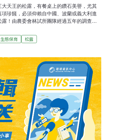
三大天王的松露，有餐桌上的鑽石美譽，尤其
這項珍饈，必須仰賴自中國、波蘭或義大利進
松露！由農委會林試所團隊經過五年的調查，
深脈松露」，5日首度正式發表。農委會期待透
移轉，國產白松露可望面世。台灣也有白松露
生態保育
松露
究團隊發表的「深脈松露」，是在南投溪頭發
年來首見直徑可達3公分的台灣本土白松露，也是
松露，指的是一種地下真菌，與林木根系發展
。當松露孢子依附到合適的寄主根系，形成菌
養共生的塊根狀子實體（菇體），就是餐桌上
Tuber），屬於真菌界、子囊菌門／綱、盤菌