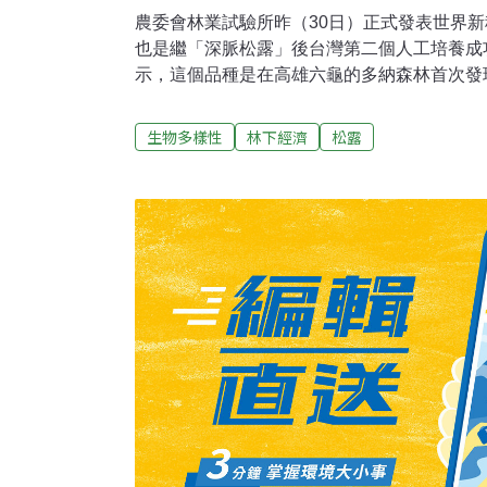
農委會林業試驗所昨（30日）正式發表世界
也是繼「深脈松露」後台灣第二個人工培養成
示，這個品種是在高雄六龜的多納森林首次發
生樹種小西氏石櫟根圈的土壤上，決定以首次
所正積極推動技術轉移，目標在十年內量產。
生物多樣性
林下經濟
松露
夢幻美味不再是異國特有松露是一種真菌，常
根部。因富有獨特氣味，是深受老饕喜愛的高
鑽石」，也和鵝肝、魚子醬並列歐洲三大美味
只能仰賴歐洲或是中國進口，直到2019年農
功的台灣新品種松露「深脈松露」，才開啟了
試所在2019年3月發表的「深脈松露」，是
露，也是世界新種。當時研究團隊花了5年的
將技術轉移給民間