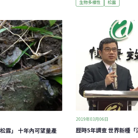
生物多樣性
松露
等不同造型，甚至還有殼斗
集地點多集中在台灣西部，
結果時，便是昆蟲採蜜、動
區。2017年10月下旬，
常喜歡吃青剛櫟的果實。依
作，並在一處印度栲根圈土
下旬及隔年1月下旬採集到
林介龍指出，研究團隊採集
「殼斗科」根系形成共生，
地區下手。研究團隊近年來
菌、深脈松露、雲
2019年03月06日
歷時5年調查 世界新種
松露」 十年內可望量產