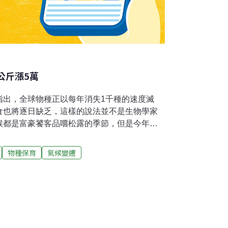
公斤漲5萬
指出，全球物種正以每年消失1千種的速度滅
食也將逐日缺乏，這樣的說法並不是生物學家
候都是富豪饕客品嚐松露的季節，但是今年松
出產，卻一直拖到10月中才有貨，松露需要濕
法人工栽種，而今年產量銳減，價格因此也飆
物種保育
氣候變遷
的松露，今年漲到35萬，產地國甚至憂心松露有
者則是考慮明年不想賣了，因為成本實在太