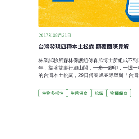
2017年08月31日
台灣發現四種本土松露 顛覆國際見解
林業試驗所森林保護組傅春旭博士所組成不到
年，靠著雙腳行遍山間，一步一腳印，一掘一
的台灣本土松露，29日傅春旭團隊舉辦「台
項重要研究成果，不僅為台灣松露調查史增添
布的見解。傅春旭團隊研究團隊指出，綜觀過
生物多樣性
生態保育
松露
物種保育
極有可能存有多樣的松露品種，因為台灣中海
殼斗科植物，適合這類地下真菌的生長，目前
世界種類的6%。過去台大森林系教授胡弘道於
露、2009年後又發表第二種松露-屑塊菌，
有發表過本土白松露；這次研究團隊在山林間
為台灣山林的資源研究寫下新頁，團隊成員將