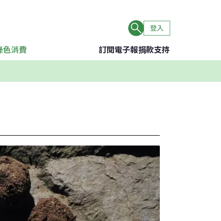
登入
綠色消費
訂閱電子報
捐款支持