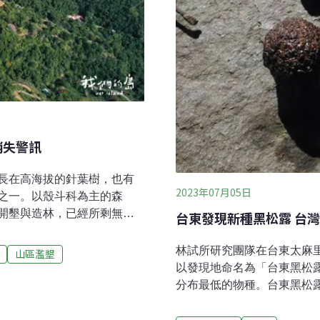
消失警訊
長在高海拔的針葉樹，也有
2023年07月05日
之一。以殼斗科為主的森
開墾與造林，已經所剩無
台東發現新種黑松露 台
殼斗科森林，難得逐漸恢復
消失的危機……灑下小米酒
林試所研究團隊在台東太麻
山區濫墾
進入位於台東東南區達仁鄉
以發現地命名為「台東黑松
際殼斗科協會等組織，此行
分布最低的物種。台東黑松露
態系。中低海拔森林生態系
拔位於300至600公尺。
自於這一類植物的堅果，都
露 林試所近年來組成松露