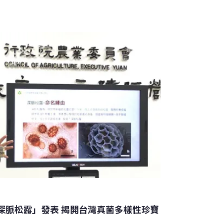
如八通關古道、郡大林道、大雪山林道等地
團隊選定林試所位在台東的試驗林區進行採集工
壤首次發現台東黑松露，團隊陸續在同年11月
7顆台灣黑松露。林試所森林保護組助理研究員
松露過程就像大海撈針，松露需與「松科」或
在挑選林相時會從這兩科寄主植物分佈較多的
已陸續發現五種真松露新種，包含台灣腔塊
「深脈松露」發表 揭開台灣真菌多樣性珍寶