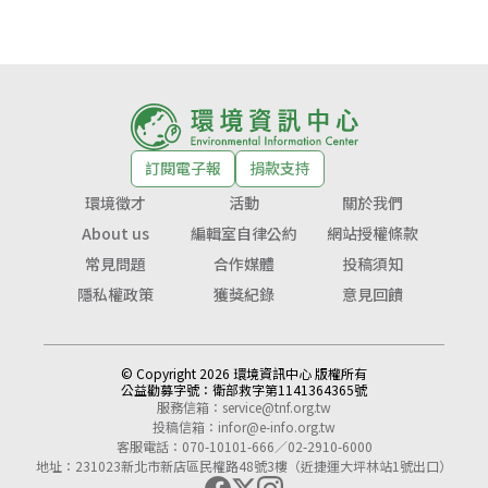
訂閱電子報
捐款支持
環境徵才
活動
關於我們
About us
編輯室自律公約
網站授權條款
常見問題
合作媒體
投稿須知
隱私權政策
獲獎紀錄
意見回饋
© Copyright 2026 環境資訊中心 版權所有
公益勸募字號：
衛部救字第1141364365號
服務信箱：
service@tnf.org.tw
投稿信箱：
infor@e-info.org.tw
客服電話：070-10101-666／02-2910-6000
地址：231023新北市新店區民權路48號3樓（近捷運大坪林站1號出口）