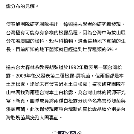
露分布的見解。
傅春旭團隊研究團隊指出，綜觀過去學者的研究都發現，
台灣極有可能存有多樣的松露品種，因為台灣中海拔山區
分布著廣闊的松科、殼斗科植物，適合這類地下真菌的生
長，目前所知的地下菌類就已經達到世界種類的6%。
過去台大森林系教授胡弘道於1992年發表第一顆台灣松
露、2009年後又發表第二種松露-屑塊菌，但兩個都是本
土黑松露，還從未有發表過本土白松露；這次研究團隊在
山林間找到兩種台灣本土白松露，為台灣山林的資源研究
寫下新頁，團隊成員將兩種白松露分別命名為雲杉塊菌與
溪頭塊菌，此次還發現兩項台灣新的真松露品種分別是台
灣腔塊菌與疣孢大團囊菌。