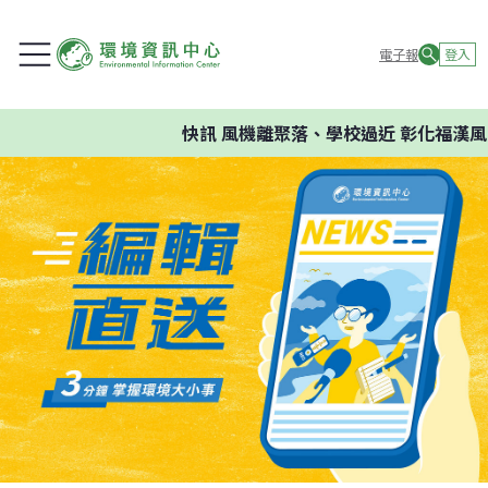
電子報
登入
快訊
風機離聚落、學校過近 彰化福漢風