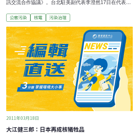
訊交流合作協議》。台北駐美副代表李澄然17日在代表處
例行記者會上透露了這項訊息。李澄然表示，正因為這項
公害污染
核電
污染治理
及時的協議，因此「有關日本方面這次不幸的核子災難的
問題，我們都透過美方能夠拿到第一手的資料」。這項協
議係元月4日在華府簽署，代表簽署的是台北駐美副代表
張大同與美國在台協會執行理事施藍旗。依據這項協議，
行政院原子能委員會與美國聯邦核能管制委員會進行非常
廣泛的交流與合作，包括「核能設施的安全、核子保
防......、幅射防護、緊急應變、及環境衝擊評估之管制程
序」。雙方的合作內容之一是「重大事件早期通知」。協
議也規定，雙方皆支持「依照本協議所提供、創造、或交
流的資訊獲得最廣泛散播」。李澄然表示，這項協議適時
發揮了作用，因此美方對日本核電廠危機的種種評估與分
析，經由美國在台協會台北辦事處提供給台灣。這
2011年03月18日
大江健三郎：日本再成核犧牲品