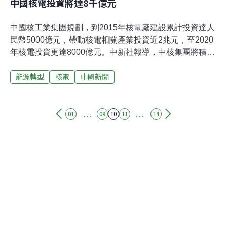
中國核電投資將達8千億元
中國核工業集團規劃，到2015年核電廠建設累計投資達人
民幣5000億元，帶動核電相關產業投資近2兆元，至2020
年核電投資更達8000億元。中新社報導，中核集團將積極
推動百萬千瓦級第3代核電技術消化吸收與創新，以及先
能源轉型
核電
中國新聞
進核燃料元件等技術取得突破性進展。報導說，中核集團
已制定了中長期科技創新工作目標，到2015年，在軍用核
技術、核電、核燃料循環、核技術應用等領域，取得10大
創新成果。
......
......
01
09
10
11
14