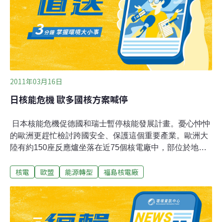
2011年03月16日
日核能危機 歐多國核方案喊停
日本核能危機促德國和瑞士暫停核能發展計畫。憂心忡忡
的歐洲更趕忙檢討跨國安全、保護這個重要產業。歐洲大
陸有約150座反應爐坐落在近75個核電廠中，部位於地震
帶。歐洲聯盟（EU）明天將邀集各國能源部長、國家核安
核電
歐盟
能源轉型
福島核電廠
官員及大型核電公司人員做緊急會商。在德國，週末有成
千上萬活躍人士發動反核示威。總理梅克爾（Angela
Merkel）宣布，有關境內核電廠延長使用年限的決議案，
將先暫緩3個月。她表示：「我們不能一如往常做事。」
她指出，日本事件的「教訓是，儘管有些風險被視為幾乎