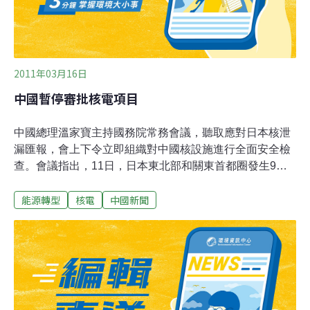
3月11日，日本東北部和關東首都圈發生裡氏9級強震，並
引發海嘯，日本福島第一核電站發生放射性物
2011年03月16日
中國暫停審批核電項目
中國總理溫家寶主持國務院常務會議，聽取應對日本核泄
漏匯報，會上下令立即組織對中國核設施進行全面安全檢
查。會議指出，11日，日本東北部和關東首都圈發生9級
強震，並引發海嘯，日本福島第一核電站發生放射性物質
能源轉型
核電
中國新聞
泄漏事故。根據國家核事故應急協調委員會專家組分析，
福島核電站目前泄漏的放射性物質經大氣和海洋稀釋後，
不會對中國公眾健康造成影響。會議強調，要充分認識核
安全的重要性和緊迫性，核電發展要把安全放在第一。