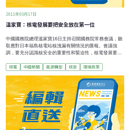
2011年03月17日
溫家寶：核電發展要把安全放在第一位
中國國務院總理溫家寶16日主持召開國務院常務會議，聽
取應對日本福島核電站核洩漏有關情況的匯報。會議強
調，要充分認識核安全的重要性和緊迫性，核電發展要把
安全放在第一位。會議做出四項決定：──立即組織對中國
核電
中國新聞
能源轉型
核安
環境政策
核設施進行全面安全檢查。通過全面細致的安全評估，切
實排查安全隱患，採取相關措施，確保絕對安全。──切實
加強正在運行核設施的安全管理。核設施所在單位要健全
制度，嚴格操作規程，加強運行管理。監管部門要加強監
督檢查，指導企業及時發現和消除隱患。──全面審查在建
核電站。要用最先進的標準對所有在建核電站進行安全評
估，存在隱患的要堅決整改，不符合安全標準的要立即停
止建設。──嚴格審批新上核電項目。抓緊編制核安全規
劃，調整完善核電發展中長期規劃，核安全規劃批準前，
暫停審批核電項目包括開展前期工作的項目。會議指出，