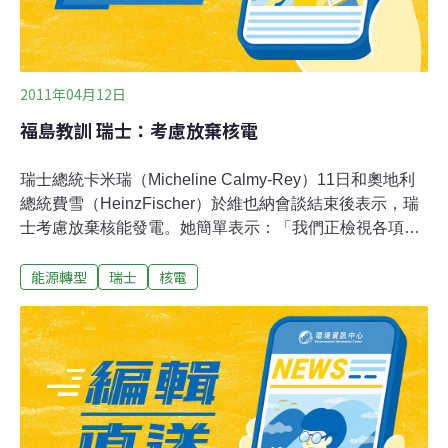
2011年04月12日
福島教訓 瑞士：考慮放棄核電
瑞士總統卡米瑞（Micheline Calmy-Rey）11日和奧地利
總統費雪（HeinzFischer）於維也納會談結束後表示，瑞
士考慮放棄核能發電。她簡單表示：「我們正檢視各項方
案，包括放棄核能。」費雪對這項消息表示歡迎，表示瑞
能源轉型
瑞士
核電
士「將盡其所能確保其人民最高安全性」。奧地利於1978
年舉辦的公投中譴責核能。在日本強震及海嘯侵襲福島核
廠引發恐懼籠罩之際，瑞士上月宣布延後其核廠升級。卡
米瑞指出，瑞士針對5座核廠進行全面安檢，並表示，不
想等到歐洲聯盟（European Union）對聯盟各國143座反
應爐規劃的壓力測試參考數值出爐後才進行檢測。瑞士有
5座電廠運轉中，最近並舉辦民調以了解是否應更新其中3
座核廠。