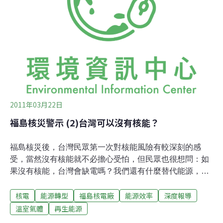
也在29日發布其於境內偵測到放射性同位素碘
131（iodine 131），不過都表示，該輻射量並不會對人體
產生危害。
2011年03月22日
福島核災警示 (2)台灣可以沒有核能？
福島核災後，台灣民眾第一次對核能風險有較深刻的感
受，當然沒有核能就不必擔心受怕，但民眾也很想問：如
果沒有核能，台灣會缺電嗎？我們還有什麼替代能源，以
確保供電穩定，不會影響經濟發展、以及日常生活？關於
核電
能源轉型
福島核電廠
能源效率
深度報導
這點，過去官方、民間、不同學者也提出許多看法，但基
本上還停留在各說各話的階段。正好此時經濟部能源局提
溫室氣體
再生能源
出能源政策綱領，規畫未來10年國家能源政策，如果能在