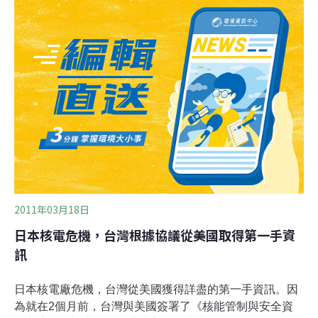
這個時候透過公民參與把這些爭議好好辯論清楚，不但能
取得民意支持，也才能取得政策的正當性。如何經濟成長
又不缺電而依能源局統計，我國2009年能源供給13,806萬
公秉油當量，其中石油占51.82%、煤炭30.45%、天然氣
8.62%、核能8.72%。自產能源，包括再生能源、石油、
天然氣等只有87.5萬公秉油當量。在能源消費結構方面：
工業部門52.5%佔最大，其次運輸部門13.2%、住宅部門
11.6%、服務業11.5%。工業部門又以能源密集產業為
主，
2011年03月18日
日本核電危機，台灣根據協議從美國取得第一手資
訊
日本核電廠危機，台灣從美國獲得詳盡的第一手資訊。因
為就在2個月前，台灣與美國簽署了《核能管制與安全資