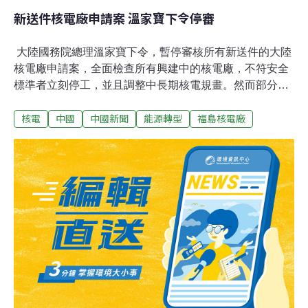
新送件核電廠申請案 溫家寶下令停審
大陸國務院總理溫家寶下令，暫停審核所有新送件的大陸
核電廠申請案，全面檢查所有興建中的核電廠，不符安全
標準者立刻停工，並且調整中長期核電規畫。然而部分大
陸專家及外資券商認為，中共官方只是暫時停止審核作
核電
中國
中國新聞
能源轉型
福島核電廠
業，大陸發展核能發電的長期方向並未改變。溫家寶16日
主持大陸國務院常務會議，聽取相關部會對日本福島核電
廠的核能災變狀況簡報。大陸國務院在會後聲明中指出，
常務會議強調大陸在發展核能發電時，要把安全放在第一
位，並立即採取多項措施，首先是暫停審核已送件的核電
廠開發案，包括已展開前期工作的計畫案，直到大陸國務
院批准目前正研擬中的核子安全規畫。