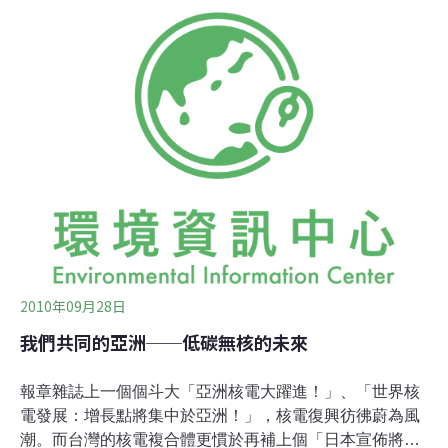
道有「瑕疵」。陳紹雄表示他們吸收的輻射量不超過二毫
希。核島的水泥鋼板外殼亦確保輻射並無外洩，故廠方按
國際核事件分級制將此次事故評為一級「異常」級別。對
於事發後近一個月才向公眾披露事件，陳紹雄聲稱核電廠
平均每年4宗0至1級事故，若每次都即時披露擔心會引起
「狼來了」的恐慌，故廠方逢每月15日以月報方式披露輕
微事故。他強調公司及核電廠無意隱瞞事故。綠色和平項
目主任古偉牧指出，輻射可引發癌症及遺傳病風險，吸收
愈多風險愈大。雖然今次電廠人員吸收的2毫希輻射只屬
小劑量，但已超過平常人每年吸收的上
2010年09月28日
我們共同的亞洲──低碳無核的未來
報章雜誌上一個個斗大「亞洲核電大躍進！」、「世界核
電發展：增長點將集中於亞洲！」，核電復興彷彿蔚為風
潮。而台灣的核電複合體更慣於再補上個「日本宣佈將於