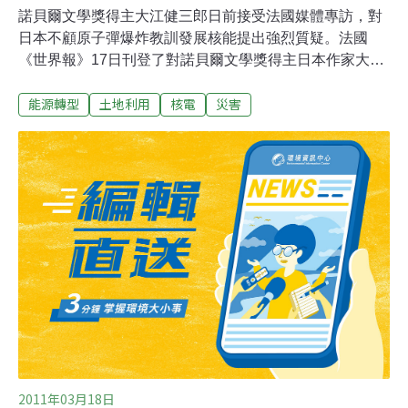
諾貝爾文學獎得主大江健三郎日前接受法國媒體專訪，對
日本不顧原子彈爆炸教訓發展核能提出強烈質疑。法國
《世界報》17日刊登了對諾貝爾文學獎得主日本作家大江
健三郎的專訪。關於東日本大地震引發的福島第一核電站
能源轉型
土地利用
核電
災害
事故，大江指出：「日本歷史進入了新局面，因再一次成
為了（核）犧牲品而受到關注。」大江談及二戰中廣島和
長崎的原子彈爆炸，認為「經歷過核爆烈焰的日本人本就
不該從產業效率的角度看待核能。總之不該把它當作經濟
發展的手段來追求。」，並說：「在地震、海嘯等這次的
自然災害面前，人們應該牢牢記住廣島的經驗教訓。這次
的事故已經證明，核電是多麼的無差別（殺傷），重複這
樣的錯誤是對廣島死難者記憶最惡劣的背叛」。
2011年03月18日