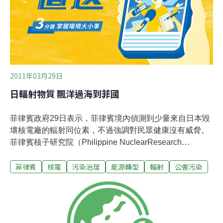
2011年03月29日
日輻射物質 飄洋過海到菲國
菲律賓政府29日表示，菲律賓境內偵測到少量來自日本毀
壞核電廠的輻射同位素，不過強調對民眾健康沒有威脅。
菲律賓核子研究院（Philippine NuclearResearch
Institute）發言人賽伯利斯（TinaCerbolis）告訴法新社：
菲律賓
核電
污染治理
能源轉型
輻射
公害污染
「我們偵測到（放射性）同位素，但我們要求民眾無須驚
慌。」他說：「它們在空氣中的含量微乎其微。」核子研
究院今29日發布警報通知，表示輻射來自日本福島
（Fukushima）核電廠。自11日強震與海嘯重創日本以
來，核電廠即有輻射外洩危機。鄰近日本的中國與南韓，