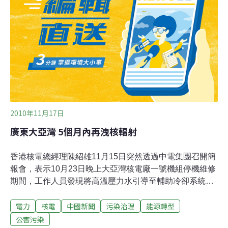
不存在，不代表我們能完全排除這些風險」。瑞士也暫停
更換5座老舊核電廠的計畫。義大利和波蘭先前都決定要
投入資金發展核能，現在也將重新考慮。強震過後，日本
正努力避免反應爐熔毀。全球反核聲浪迫使多國政府作法
趨於保守。而明天在布魯塞爾的會議，目的就是要訂出聯
合安全標準及災變處理方式。歐盟多國都使用核能。法國
數量居冠，有19座核電廠和58個
2010年11月17日
廣東大亞灣 5個月內再洩核輻射
香港核電總經理陳紹雄11月15日突然透過中電集團召開簡
報會，表示10月23日晚上大亞灣核電廠一號機組停機維修
期間，工作人員發現將高溫壓力水引導至輔助冷卻系統的
一段內徑14吋、厚1.57吋的不銹鋼管道，出現一層「硼
電力
核電
中國新聞
污染治理
能源轉型
酸」晶體。「硼酸」可吸收中子來控制核反應，工作人員
身上的儀器亦顯示現場有輻射洩漏。經檢查後廠方發現管
公害污染