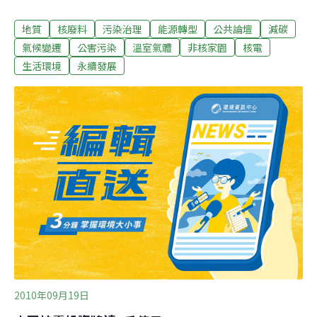
2030年前增進14座機組，以因應減碳需求」、「南韓大幅
地質
核廢料
污染治理
能源轉型
公共論壇
減碳
投資核電，並將推動技術輸出」的訊息，試圖以亞鄰的
「官方」舉動，作為說服台灣民眾揚棄「非核家園」的理
氣候變遷
公害污染
溫室氣體
非核家園
核電
想。9月18日與19日，來自亞洲各國的環保團體代表，將
生活環境
永續發展
齊聚於非核亞洲論壇，分別從核電與地質條件、核電與氣
候變遷以及核廢料等為題，共同思索如何突破核電迷思，
迎向真正的永續能源。然而在此之前，並需先梳理亞洲各
國目前遇到的核電威脅。亞洲的核能產業鏈根據統計，目
前在東亞以及南亞兩區域，共有台、中、日、韓、印度、
巴基斯坦7國擁有總計112座商業規模的核能發電機組，光
日本一國即有54座機組。興建中的核電廠則有37座，其中
22座位於中國，中國更規劃未來還要新增35座機組。日本
政府也於6月宣佈，為達到減碳目
2010年09月19日