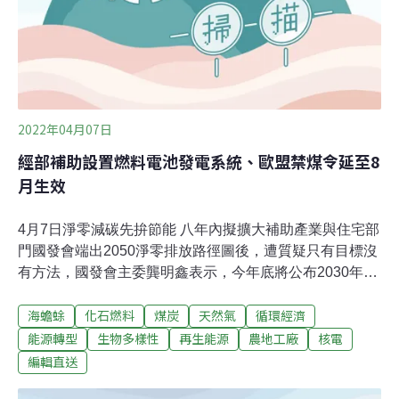
前八年為「過渡階段」，接續12年「拆廠階段」，拆除反
應爐及汽機組件等。而後花三年進行「廠址最終狀態偵測
階段」，確認廠區環境輻射狀況，最後是兩年的「廠址復
原階段」拆除剩餘建物、復原土地
2022年04月07日
經部補助設置燃料電池發電系統、歐盟禁煤令延至8
月生效
4月7日淨零減碳先拚節能 八年內擬擴大補助產業與住宅部
門國發會端出2050淨零排放路徑圖後，遭質疑只有目標沒
有方法，國發會主委龔明鑫表示，今年底將公布2030年的
能源配比以及減碳目標，台灣情況與日本、韓國差不多，
海蟾蜍
化石燃料
煤炭
天然氣
循環經濟
淨零目標「不會是空中樓閣」。龔明鑫也表示，2030年前
新興技術發展尚未成熟，進展會相對較慢，拚節能將是重
能源轉型
生物多樣性
再生能源
農地工廠
核電
點工作，政府規劃全面性的節能補助，預計擴及工業、服
編輯直送
務業、住宅等部門，帶動台灣全面轉變。（中央社、中央