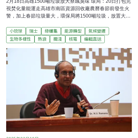
2月18日高雄1500噸垃圾放大寮飄臭味 環局：20日打包完
視焚化量能運走高雄市南區資源回收廠農曆春節前發生火
警，加上春節垃圾量大，環保局將1500噸垃圾，放置大寮
掩埋場，散發臭味引發民怨，環保局今晚表示，將於20日
小琉球
瑞士
綠蠵龜
能源轉型
氣候變遷
打包完成，後續視焚化廠量能運走。（自由時報報導）二
仁溪1.7萬噸廢棄物待清理 中央補助逾13億估花3年清除二
生物多樣性
熱浪
擱淺
核電
編輯直送
仁溪早期遭不肖業者偷埋大量廢五金廢棄物，政府多年來
大力清理整治，已擺脫「黑龍江」惡名，但沿線還有4處
場址、約1.7萬噸廢棄物待清理，清除經費需13.45億元，
中央研議專案全額補助，預計3年完成清除，目前全案正
在國發會審查，立委邱志偉要求加快清除進度。（自由時
報報導）