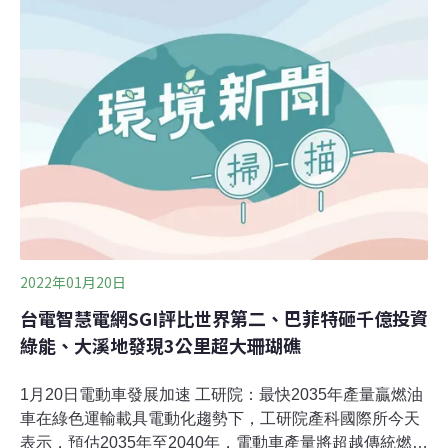
社報導）經部補助燃料電池發電系統設置 每瓩最高7萬
元 經濟部今天表示，目前國內燃料電池供應鏈已具相當量
能，配合國家能源轉型政策，鼓勵法人、公私立醫療機構
或學校設置燃料電池發電系統，每案將補助裝置容量1至
500瓩，每瓩最高補助新台幣7萬元，30日前受理申請。能
源局進一步指出，長時間運轉為3000小時或累積達3500小
時以上，而透過補助，可協助朝商業化應用發展，並提供
分散式電力來源。（
2022年01月20日
台電智慧電網SGI評比世界第二、巴菲特砸千億投資
綠能、大溪地發現3公里超大珊瑚礁
1月20日電動車發展加速 工研院：最快2035年產量贏燃油
車在綠色運輸載具電動化趨勢下，工研院產科國際所今天
表示，預估2035年至2040年，電動車產量將超越傳統燃油