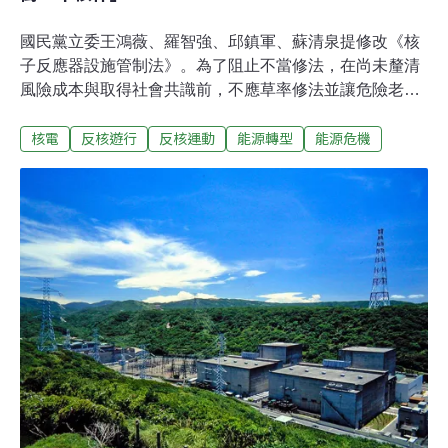
國民黨立委王鴻薇、羅智強、邱鎮軍、蘇清泉提修改《核
子反應器設施管制法》。為了阻止不當修法，在尚未釐清
風險成本與取得社會共識前，不應草率修法並讓危險老舊
核電延役，全國廢核行動平台昨（10）日在立法院前召開
核電
反核遊行
反核運動
能源轉型
能源危機
記者會，宣告將邀請300位公民，在4月27日下午在中山南
路上靜坐並模擬核災演習表反核達訴求。此次「427反核
電延役 佔領行動」，目標重現2014年萬人佔領忠孝西路的
「公民不核作行動」。427反核佔領十週年 再號召上街
「不核作」2014年4月27日，為了終結核電並呼應林義雄
先生的絕食行動，廢核平台舉辦反核遊行，有5萬人走上
街頭，在台北車站前的忠孝西路展開和平靜坐行動，訴求
「終結核四，還權於民」。過程中被暴警鎮壓、水柱強制
驅離，直到第二天清晨，當時的馬政府方才承諾停建核
四。十年後國民黨立委卻預告將啟動提案，並修法放寬核
電延役的規範，王鴻薇更是在今年1月的記者會中表示，
為了解除能源危機，自己的政見