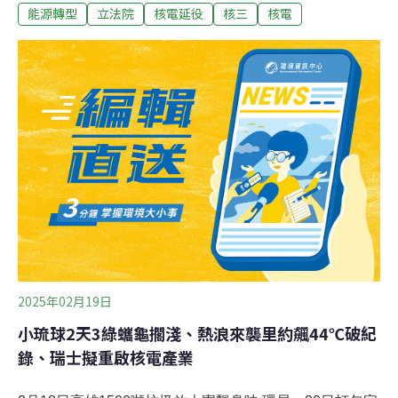
能源轉型
立法院
核電延役
核三
核電
基本法》的「非核家園」修改為「非碳家園」。環盟表
示，將成立專案與各罷免團體接洽，配合各團體的需求從
旁協助、廣泛提供支持。大罷免進入二階 環盟籲罷免擁核
立委2024年選後國會大洗牌，在野黨成為國會多數，除了
議場內的朝野攻防，民間也展開「大罷免」行動。中選會
統計，共收到64案罷免案送件，其中54案為立委，截至3
月初，共有32案合格通過第一階段提議，可進入二階連
署，全數為國民黨籍立委，相關罷團昨（5）日宣布啟動
第二階段行動。台灣環境保護聯盟4日發表聲明，宣布加
入大罷免行列。環盟指出，擁核的國民黨成為國會最大黨
後，結合民眾黨提出多項核電延役或重啟的提案。國民黨
主席朱立倫更要求藍委在新會期提案修正《環
2025年02月19日
小琉球2天3綠蠵龜擱淺、熱浪來襲里約飆44℃破紀
錄、瑞士擬重啟核電產業