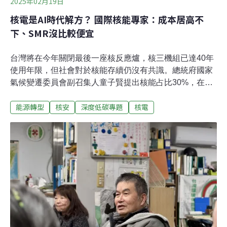
2025年02月19日
核電是AI時代解方？ 國際核能專家：成本居高不
下、SMR沒比較便宜
台灣將在今年關閉最後一座核反應爐，核三機組已達40年
使用年限，但社會對於核能存續仍沒有共識。總統府國家
氣候變遷委員會副召集人童子賢提出核能占比30%，在野
黨也高舉核電延役修法，盼用核電滿足低碳電力需求。國
能源轉型
核安
深度低碳專題
核電
際知名核能研究學者M.V. 拉瑪納（M.V. Ramana）昨
（18）日首度訪台指出，核能並非台灣氣候解方，若要延
役也必須考量老舊機組的事故風險，且核電成本不斷上
升，小型模組化反應爐（SMR，Small Modular Reactor）
並不會比傳統大型核電廠更具經濟優勢。台灣爭論延役40
年核電廠 國際學者提醒正視事故風險受台灣氣候行動網絡
研究中心與綠色公民行動聯盟邀請，專長於全球核電與安
全分析的學者M.V. 拉瑪納首度來台灣訪問，出席「全球能
源轉型下的核能爭議」論壇活動。拉瑪納是加拿大英屬哥
倫比亞大學公共政策暨全球事務學院教授，他指出，當反