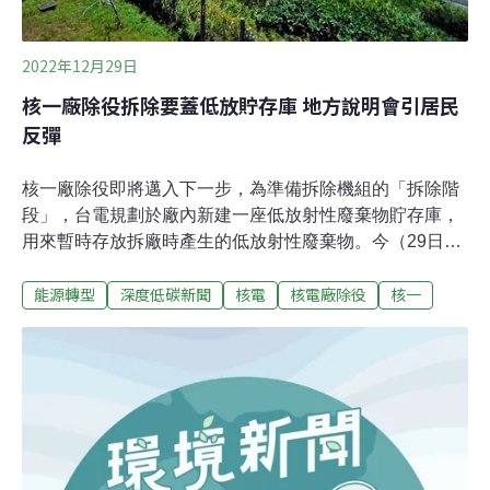
2022年12月29日
核一廠除役拆除要蓋低放貯存庫 地方說明會引居民
反彈
核一廠除役即將邁入下一步，為準備拆除機組的「拆除階
段」，台電規劃於廠內新建一座低放射性廢棄物貯存庫，
用來暫時存放拆廠時產生的低放射性廢棄物。今（29日）
於新北市石門區辦理說明會，地方民眾出席踴躍，紛紛表
能源轉型
深度低碳新聞
核電
核電廠除役
核一
達對貯存庫的安全性疑慮，希望台電說明發生意外的因應
方式。環團也指出，核一廠是台灣首座除役核電廠，台電
缺乏拆除經驗，後續應提出更具體的拆廠與外運計畫。核
一進入拆廠階段 台電規劃「貯存庫」放工程廢棄物核一廠
自1978年開始運轉，2019年執照屆滿，台電依法提出除役
計畫，通過環保署環評、取得原能會除役核可，正式進入
除役階段，成為全台首座邁入除役的核能電廠，運轉期間
總發電量約3380億度。核一廠除役計畫需25年的作業期，