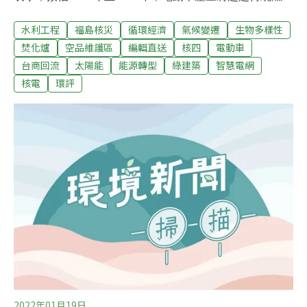
車；供應鏈在地化、區域化趨勢，預期將會出現北美（美
水利工程
福島核災
循環經濟
氣候變遷
生物多樣性
國、墨西哥、加拿大）、歐洲、東亞（中國、台灣、日
本、韓國）三個主要供應鏈中心。（中央社報導）僅次法
焚化爐
空品維護區
編輯直送
核四
電動車
國EDF！台電智慧電網獲SGI評比世界第二因應近年能源
台商回流
太陽能
能源轉型
綠建築
智慧電網
轉型快速發展，台電全力推動智慧電網。台電說明，新加
核電
環評
坡電力SP集團（Singapore Power Ltd）自2018年起發布
智慧電網發展指標（Smart Grid Index, SGI），每年評比
各電力公司的智慧電網發展狀況。2021年在世界86間事業
體中，台電由去年全球第十名躍升為第二名，獲得國際肯
定。（自由財經報導）
2022年01月19日