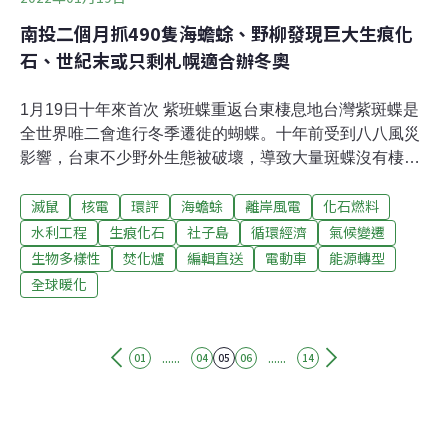
南投二個月抓490隻海蟾蜍、野柳發現巨大生痕化
石、世紀末或只剩札幌適合辦冬奧
1月19日十年來首次 紫班蝶重返台東棲息地台灣紫斑蝶是
全世界唯二會進行冬季遷徙的蝴蝶。十年前受到八八風災
影響，台東不少野外生態被破壞，導致大量斑蝶沒有棲息
地可以過冬；如今十年過去，棲息地漸漸恢復。今
滅鼠
核電
環評
海蟾蜍
離岸風電
化石燃料
（2022）年冬天，上萬隻斑蝶飛舞的景象終於回來了，不
過專家說，可能再也看不到過去聚集上百萬隻蝴蝶谷的場
水利工程
生痕化石
社子島
循環經濟
氣候變遷
景，因為茂密山林被大量開發，斑蝶們分開在不同山谷，
生物多樣性
焚化爐
編輯直送
電動車
能源轉型
改成小規模的方式聚集。（華視新聞報導）台東焚化爐年
全球暖化
後重啟試燒 周邊鄰里增發補助金因現在外縣市不再代燒垃
圾，掩埋場爆滿垃圾無處可去，台東縣經過議會通過，蓋
好16年卻備而不用的垃圾焚化爐整修後重新啟爐。環保局
......
......
01
04
05
06
14
評估維修進度超過九成，預定過完年後試燒，但周邊民眾
仍無法接受可能造成的空氣污染，因此縣府昨（18）日特
別宣布回饋金方案增列周邊鄰里發展補助金，安撫民眾。
（公視新聞報導）