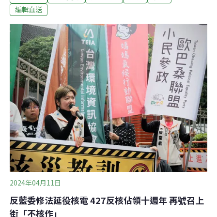
近，且有污染飲用水疑慮，更不滿光電公司在甲地開會、
編輯直送
乙地蓋，因此村民成立反變電站自救會，多次到雲林縣議
會、縣政府遞交陳情書。而村民上週五發現大型機具進駐
工地，引發不滿，今天再度到縣府和縣議會表達訴求。
（中央社報導）移動污染源空污裁罰修正 設空維區裁罰公
式環境部修正發布移動污染源空污裁罰準則，新增如機
車、小型車、大型車等可依不同違規樣態套用裁罰公式；
另外加重油品進口或販賣業者，若成分管制項目不合規
定，可罰新台幣40萬至100萬元。環境部28日修正發布
「移動污染源違反空氣污染防制法裁罰準則」，增訂違反
空氣品質維護區移動污染源管制措施的裁罰方式
2024年04月11日
反藍委修法延役核電 427反核佔領十週年 再號召上
街「不核作」