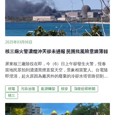
公園法》，將依法處3000元以下罰鍰。（公視新聞網報
導）
2025年03月06日
核三廠火警濃煙沖天卻未通報 民團批風險意識薄弱
屏東核三廠除役在即，今（6）日上午卻發生火警，恆春
當地民眾拍到濃濃黑煙直竄天空，景象相當驚人。台電隨
即澄清，起火原因為廠房外的廢棄的冷卻水塔管路切割工
作產生火星，隨風飄至塑膠水塔而燃燒，不影響機組發電
核電
污染治理
能源轉型
核安
深度低碳新聞
與輻射安全，後續火勢也已控制。但核安會表示將針對此
案展開調查究責，屏東縣府也將針對火警未通報開罰。切
核三
割工程火星釀禍 不影響發電、輻射未外洩今日上午核三廠
傳出陣陣濃煙，引起民眾驚慌。台電說明，上午11時23分
接獲通報，核三廠廢棄之空壓機廠房南側的冷卻水塔發生