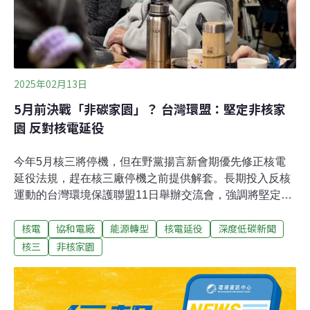
應爐老化，事故的風險就會增加，學術上會用「浴缸曲線
2025年02月13日
5月前決戰「非碳家園」？ 台灣環盟：堅定非核家
園 反對核電延役
今年5月核三將停機，但在野黨揚言新會期優先修正核電
延役法規，趕在核三廠停機之前提供解套。長期投入反核
運動的台灣環境保護聯盟11日舉辦交流會，強調將堅定
「非核家園」立場，反對核電延役。堅定非核 環盟新任會
核電
協和電廠
能源轉型
核電延役
深度低碳新聞
長質疑藍營「非碳家園」論述繼核一、核二除役，核三廠
二號機將在今年5月17日停機，代表我國正式邁入零核
核三
非核家園
電。但各方對於核電延役仍爭論不休。在野的國民黨、民
眾黨數度放話爭取延用核電，國民黨主席朱立倫日前更在
中常會宣布，本會期將提出核電延役修法，修正《核子反