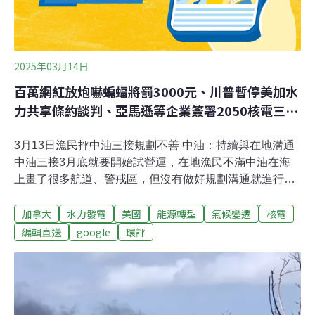
2025年03月14日
百萬網紅放炮嚇蝙蝠將罰3000元、川普暫停美加水
力共享條約談判、亞馬遜等企業簽署2050核電三倍
倡議
3月13日漁民抨中油三接規劃不善 中油：持續與在地溝通
中油三接3月底就要開始試營運，在地漁民不滿中油在海
上畫了很多航道、警戒區，但沒有做好規劃溝通就進行，
針對補償方案也敷衍迴避。中油回應，原來的方案跟外推
加拿大
水力發電
美國
能源轉型
氣候變遷
核電
方案的補償金都給了漁會，針對3接營運之後的補償將比
照相關睦鄰規定持續進行溝通。（公視新聞網報導）網紅
編輯直送
google
環評
「欸你這週要幹嘛」放炮嚇蝙蝠 陽管處：確認違法將開罰
擁有百萬粉絲的YouTuber「欸你這週要幹嘛」日前上傳赴
陽明山探險的影片，因在坪頂古圳涵洞內燃放鞭炮干擾蝙
蝠，而遭到動保團體撻伐。「欸你這週要幹嘛」雖已下架
爭議影片並道歉，但陽管處調查後，仍認定已違反《國家