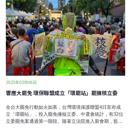
火警，廠內消防隊迅速展開滅火行動，大約於11時35分撲
滅火勢。台電解釋，空壓機廠房與目前運轉中的2號機距
離約50公尺，因廠房外圍正進行廢棄的冷卻水塔管路切割
工作，火警原因初判為切割過程中產生火星，因現場風勢
較大，不慎吹飄至塑膠材質的冷卻水塔造成燃燒，民眾看
到的濃煙是塑膠燃燒所造成。台電強調，相關施工只是管
路切割工程，無關除役計畫，火警不影響機
2025年03月06日
響應大罷免 環保聯盟成立「環罷站」罷擁核立委
全台大罷免行動如火如荼，台灣環境保護聯盟4日宣布成
立「環罷站」，投入罷免擁核立委。中選會統計，有32位
立委罷免案通過第一階段。隨著立法院進入新會期，藍營
目標在5月核三停機之前推動核電延役修法、推動《環境