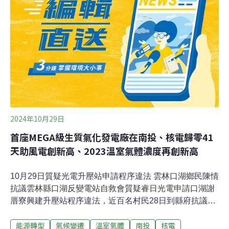
應器設施管制法》，將核電機組運轉執照的有效期限從40
年延長至60年；並且修正《氣候變遷因應法》、《環境基
本法》，把「非核家園」描述改為「非碳家園」。台灣環
境保護聯盟11日舉辦交流會，新任會長謝志誠指出，國際
趨勢是透過「低碳」與「減碳」追求淨零與永續，從無
「非碳」一說，因為民眾在日常生活起居中都會有排碳，
應該著重如何減低，若要完全不排碳，恐怕是要社
2024年10月29日
首座MEGA級生質氣化發電廠在南投、核電歸零41
天助風電創新高、2023溫室氣體濃度再創新高
10月29日質疑光電升壓站申請程序違法 雲林口湖鄉民陳情
抗議雲林縣口湖反變電站自救會質疑睿日光電申請口湖謝
厝寮興建升壓站程序違法，近百名村民28日到縣府抗議，
要求縣府撤照，再到縣議會向副議長蔡咏鍀遞訴願書，盼
能源轉型
氣候變遷
溫室氣體
南投
核電
議會監督縣府。口湖鄉謝厝村民因升壓站位置距離村落太