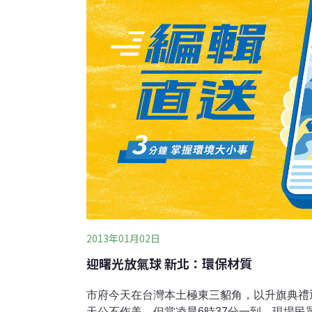
Center）最先發現氣球和天燈會造成海洋環
他海洋生物會誤食洩氣氣球的直接證據。」該
像海龜和其他海洋生物的主食水母。
2013年01月02日
迎曙光放氣球 新北：環保材質
市府今天在台灣本土極東三貂角，以升旗典禮
天公不作美，但當凌晨6時37分一到，現場民