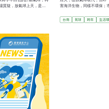
場質疑，放氣球上天，是很
害海洋生物，同樣不環保；
相當不宜。民政局解釋，當
不會傷害海洋環境，但順從
屬於可分解、回歸自然的乳
再構思新的活動來取代。台南
台南
氣球
跨年
生活
球）等。乳膠氣球的材質主
會，對外宣傳「送夕陽、瘋
物及加熱作用，形成不同程
台南高鐵站眾星雲集的跨年晚
展性屬於比較軟的橡膠，時
年，因此在表演者與民眾共
、斷裂。乳膠氣球屬於天然
透過現場發給民眾的10萬
中，民眾將手中寫滿對新年
動發布後，有網友提出，前總統
長朱立倫也在兩顆大氣球上寫
Goodall）會面時，就
朱立倫主持三貂角升旗典禮
長，您可以稍微有點環保觀
該連