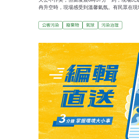
冉升空時，現場感受到溫馨氣氛。有民眾在現
嚴重的汙染行為，元旦一開始，就汙染大地，
初設計活動時已考量過環保問題，施放的氣球
公害污染
廢棄物
氣球
污染治理
膠氣球，而不是塑膠氣球、錫箔氣球（鋁箔氣
要是橡膠，原料是從橡膠樹收集樹汁，經硫化
度化學變化。橡皮筋、氣球的硬度、彈性、延
間也影響硫化速度，所以，很容易硫化而破損
材質，可在大自然中分解。今天的典禮倒數聲
的期待及希望的2000多顆氣球放向天空。市
下「祝所有市民及國人平安、幸福」的心願。
後，也前往靈鷲山無生道場