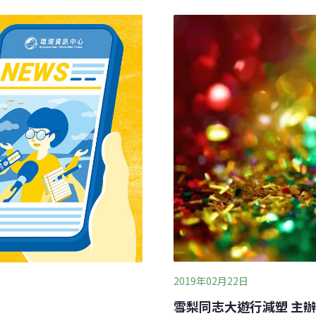
。氣球掉落海中，海龜可能
染」，海洋生物可能被氣球
洋生物也可能誤食，因而阻
法爾斯塔的推動下，他住家
海鳥。美國海洋保育協會
罰250美元（約台幣800
海鳥殺手，氣球殺死海鳥的機率比
據全美州立法會議的資訊，
的橡膠碎片中，78%是氣球
種形式的氣球禁令，包括維
州近年考慮立法禁止。
2019年02月22日
雪梨同志大遊行減塑 主