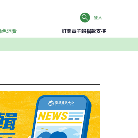
登入
綠色消費
訂閱電子報
捐款支持