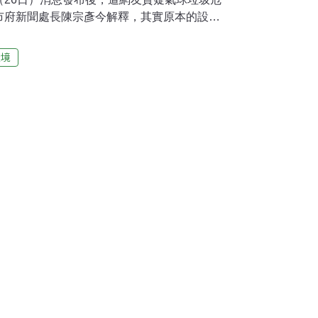
市府新聞處長陳宗彥今解釋，其實原本的設計
民意，跨年活動將取消施放氣球橋段，市府會
市府昨舉辦「2013愛來台南跨年晚會」記者
環境
跨年、迎曙光」跨年三部曲活動，以及31日在
會；市長賴清德更宣傳2012是台南市低碳元
同倒數迎接新年後，將以氣球取代傳統煙火，
顆氣球，一起升空成為「氣球煙火」。不過，活
阿扁2001年和保育先驅珍古德（Jane
曾簽署「愛地球、不放氣球」的連署書，質疑「賴市
念嗎？您還沾沾自喜，覺得是低碳呢！」根據