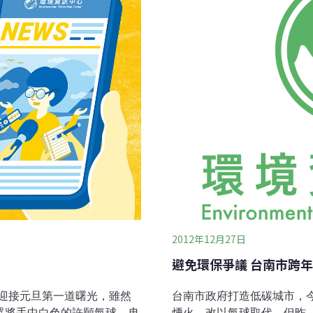
境問題，「他們發現海龜和其
域、土壤，並透過食物鏈回
中心指出，洩氣的氣球長得
「國際淨灘行動報告」，塑
2012年12月27日
避免環保爭議 台南市跨
迎接元旦第一道曙光，雖然
台南市政府打造低碳城市，
眾將手中白色的許願氣球，冉
煙火，改以氣球取代，但昨