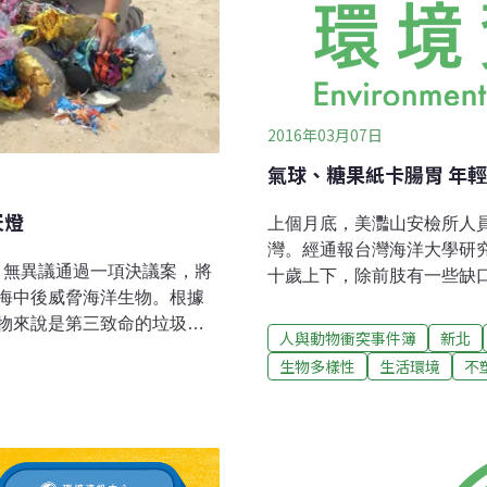
2016年03月07日
氣球、糖果紙卡腸胃 年
天燈
上個月底，美灩山安檢所人
灣。經通報台灣海洋大學研
h）無異議通過一項決議案，將
十歲上下，除前肢有一些缺
海中後威脅海洋生物。根據
滿人造垃圾，數量「非常誇
物來說是第三致命的垃圾；
糖果紙也入列；研究人員研
人與動物衝突事件簿
新北
繞在死亡海鳥脖頸處的照
法進食致死。海洋大學教授
生物多樣性
生活環境
不
母，容易遭海龜和其他海洋
世紀，但因遠離人類生活，
 Lindsay）指出，加州最
餘，應思考處理廢棄物的習
棲息的堰洲島與海灘社群，
膠袋會被海龜或海豚視為牠
範。海龜產卵季 岸邊可撿近
窒息或阻塞消化系統。這些塑
ead Marinelife
解；過程中，塑膠垃圾不斷