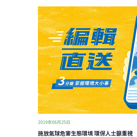
不管制的可分解塑膠氣球，新法也取消豁免權
將它們當作是水母吃掉，海鳥、鯨魚和其他海
塞消化系統。此外，也有照片拍到氣球線纏繞
（Ocean Conservancy）指出，氣球是
硬塑膠高出32倍。另一項研究指出，海龜吃掉
碎片。
2019年06月25日
施放氣球危害生態環境 環保人士籲重視