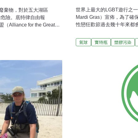
世界上最大的LGBT遊行之一雪梨同
廢棄物，對於五大湖區
Mardi Gras）宣佈，
來的危險。底特律自由報
性戀狂歡節過去幾十年來都
liance for the Great
續發展的方式，淘汰亮粉、氣
湖區沿岸撿拾超過1萬8000個
Casu）表示，活動過去每
環境暨永續發展學院的歐布
氣球
寶特瓶
塑膠污染
排水溝中，最終流入我們的
版的澳洲研究報告，發現氣球對海
卡蘇說，「我們必須負起責任
康乃狄克州、佛羅里達州、
片製成。薄塑膠片塗上鋁等
制或禁止刻意施放（氣
片。這些微塑膠很容易進入
薩諸塞州、新罕布什爾州、
對野生動物的影響。與任何
八州的立法機關考慮制定類
此生產亮粉也具有相當大的
籲活動產業別再使用亮粉和