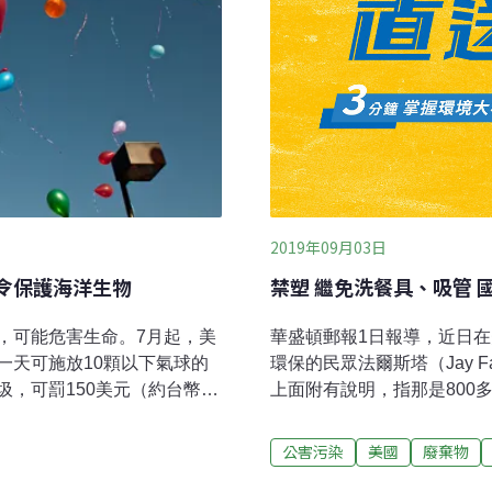
2019年09月03日
禁令保護海洋生物
禁塑 繼免洗餐具、吸管 
，可能危害生命。7月起，美
華盛頓郵報1日報導，近日在美國
一天可施放10顆以下氣球的
環保的民眾法爾斯塔（Jay 
，可罰150美元（約台幣
上面附有說明，指那是800多
ews-Press》報導，佛州
做的實驗，他們在四天前施
以下的氣球，新法改為全面禁
氣球的人回電。這項氣球實
公害污染
美國
廢棄物
使用的氣球不受限制。原本
開展之際。許多人現在認為