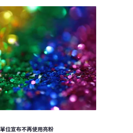
上的繩線纏繞，或把洩了氣的氣球吞下肚。在
所屬的安妮皇后郡上週通過氣球禁令，違者將
0元）。不過那項規定排除了「非故意疏失」。根
目前全美至少有五個州及超過12個城市已有某
吉尼亞州及巴爾的摩市，其他還有六個以上的
辦單位宣布不再使用亮粉