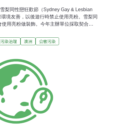
性戀狂歡節（Sydney Gay & Lesbian
為了確保環境友善，以後遊行時禁止使用亮粉。雪梨同
會使用亮粉做裝飾。今年主辦單位採取契合永
球和寶特瓶。該組織執行長卡蘇（Terese
年都從中國進口約3噸亮粉。「這些亮粉會進入
污染治理
澳洲
公害污染
海洋，被魚吃下肚，出現在蟹殼和牡蠣中，」
並即刻改變。」亮粉是由PET之類的薄塑膠
反光物質後，經切割成數百萬個微小的微塑膠
陸地和海洋的食物鏈，科學家尚未完全了解這
其他塑膠一樣，亮粉是由化石燃料製成的，因
碳足跡。基於這些原因，近年來環保主義者呼
其他塑膠。澳洲許多節日活