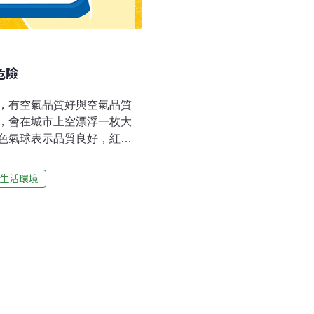
危險
，有空氣品質好與空氣品質
，會在城市上空漂浮一枚大
色氣球表示品質良好，紅色
分部21日報導，這枚氣球是
 Citroen)約150公尺上空，
生活環境
體為氦氣。基於巴黎市內數十
和懸浮顆粒物質濃度等數
色氣球，危險品質就懸掛紅
氣球。根據報導，這枚氣球
為了吸引觀光客而打出的宣傳手
「沒有噪音污染、不用馬達也
象徵。」而且