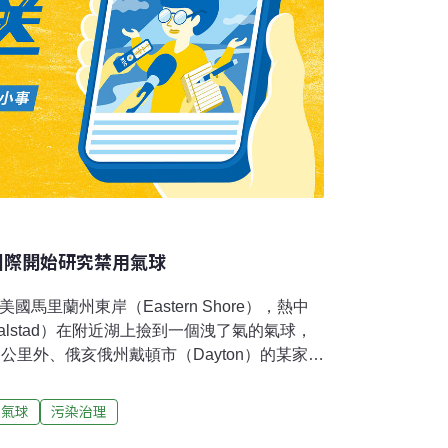
國際開始研究禁用氣球
馬里蘭州東岸（Eastern Shore），熱中
Falstad）在附近湖上撿到一個洩了氣的氣球，
公里外、俄亥俄州戴頓市（Dayton）的某家人
放氣球，想看看那些氣球能飛多遠，懇請撿到
驗的時機，正值美國禁止施放氫氣球這項趨勢
氣球
污染治理
，施放氣球就等同於隨便丟棄，造成「氣球污