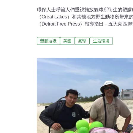
環保人士呼籲人們重視施放氣球所衍生的塑膠
（Great Lakes）和其他地方野生動物所帶
（Detroit Free Press）報導指出，五大湖區聯盟（Al
Lakes）志工於2016年到2018年間，在五大
氣球或氣球碎片，或氣球繩。密西根州立大學
塑膠垃圾
美國
氣球
生活環境
萊恩（Lara O'Brien）表示，一份3月出
鳥來說，是高度危險的塑膠碎片。包括加州、
田納西州、維吉尼亞州五個州都通過立法，限
球），還有至少亞利桑那州、康乃狄克州、麻
新澤西州、紐約州、羅德島州、緬因州等其他
似法律。