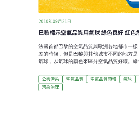
2010年09月21日
巴黎標示空氣品質用氣球 綠色良好 紅色
法國首都巴黎的空氣品質與歐洲各地都市一樣
差的時候，但是巴黎與其他城市不同的地方是
氣球，以氣球的顏色來區分空氣品質好壞。綠
則是表示危險。根據美國有線電視新聞網巴黎
高掛在塞納河旁邊的巴黎雪鐵龍公園(Parc Andre
公害污染
空氣品質
空氣品質預報
氣球
氣球長度為32公尺、寬度為22公尺，填充氣
污染治理
個空氣品質觀測站所檢測到的二氧化碳、臭氣
據，區分空氣品質的好壞，良好的話就懸掛綠
色氣球，如果空氣品質中等的話，就懸掛橘色
是由法國「空氣資料」(AERO FILE)公司
法，該公司於2008年時，推出的宣傳口號為
不需要燃料的氣球，其本身就是大氣與自然的