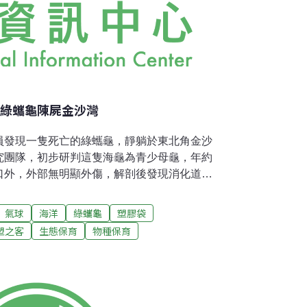
輕綠蠵龜陳屍金沙灣
員發現一隻死亡的綠蠵龜，靜躺於東北角金沙
究團隊，初步研判這隻海龜為青少母龜，年約
口外，外部無明顯外傷，解剖後發現消化道塞
張」。其中不乏塑料製品，象徵歡樂的氣球、
判，疑因難以消化的塑料佔據食道、胃部，無
氣球
海洋
綠蠵龜
塑膠袋
程一駿表示，海漂影響海洋生態議題已延燒半
塑之客
生態保育
物種保育
切身感不高而未有警覺；國人關注海龜處境之
慣與態度。塑膠袋、氣球像水母 海龜易誤食塑
們最喜愛的食物水母或魷魚而吞食，造成牠們
料依成分不同，大約需要20～450年才會被分
地破碎成塑膠微粒，釋放出有毒物質污染海