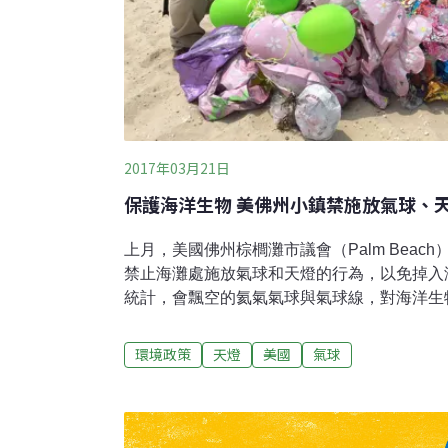
2017年03月21日
保護海洋生物 美佛州小鎮禁施放氣球、
上月，美國佛州棕櫚灘市議會（Palm Beac
禁止海灘處施放氣球和天燈的行為，以免掉入
統計，會飄空的氦氣氣球與氣球線，對海洋生
美國漁業與野生物管理局更拍攝到有氣球線纏
片，令人揪心；此外，氣球洩氣後長得就像水
環境政策
天燈
美國
氣球
生物誤食。當地媒體報導，市議員林賽（Bobbie
多可放十顆氣球的規定，並不足以保護有海龜
因此鎮上決定建立更嚴苛、更能保護環境的規
千個氣球殘骸當地朱諾海灘的海洋生物中心（Loggerh