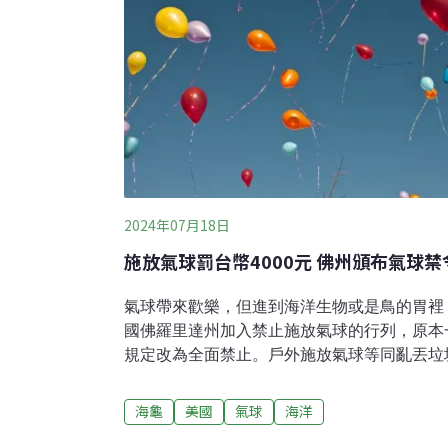
2024年07月18日
施放氣球罰台幣4000元 佛州頒布氣球
氣球帶來歡樂，但進到海洋生物或是鳥的胃裡
國佛羅里達州加入禁止施放氣球的行列，原本
規定改為全面禁止。戶外施放氣球等同亂丟垃圾
4900元）。戶外施放氣球等同丟垃圾佛州媒體《N
原本的氣球規範一個人24小時內能施放10顆
海龜
美國
氣球
海洋
止。氣象氣球、研究用氣球、升空後還能回收