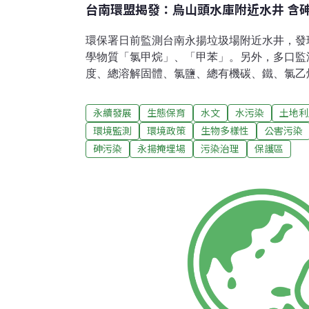
台南環盟揭發：烏山頭水庫附近水井 含
環保署日前監測台南永揚垃圾場附近水井，發
學物質「氯甲烷」、「甲苯」。另外，多口監
度、總溶解固體、氯鹽、總有機碳、鐵、氯乙
地下水汙染監測基準。（註1）台南環盟4日
保署列席說明，然而環保署搶在記者會前發布
永續發展
生態保育
水文
水污染
土地利
井不標準，且拒絕出席記者會。立委田秋堇痛
環境監測
環境政策
生物多樣性
公害污染
報告」(這份報告是環保署監測的官方報告)。
砷污染
永揚掩埋場
污染治理
保護區
錯誤，且願意再自費挖一口井，請環保署派環
署重新採水樣，以召公信。等到水源汙染才要
理事長陳椒華表示，水源區附近有大大小小的
管制標準（每公升0.056毫克，第一類地下水汙
標準是0.05毫克）。還有許多汙染及致癌物
水汙染監測基準