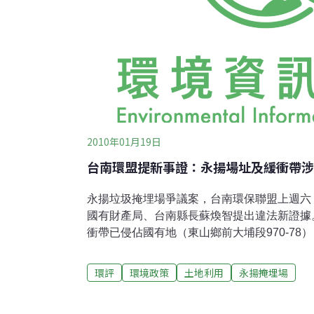
2010年01月19日
台南環盟提新事證：永揚場址及緩衝帶涉
永揚垃圾掩埋場爭議案，台南環保聯盟上週六
國有財產局、台南縣長蘇煥智提出違法新證據
衝帶已侵佔國有地（東山鄉前大埔段970-78
八米路並偽造文書，以此通過環境差異分析報
煥智依行政程序法第117條，撤銷永揚掩埋場
環評
環境政策
土地利用
永揚掩埋場
事證到台南縣府陳情，由縣府主秘孫重輝、農
保聯盟陳椒華表示，原本蘇煥智另有行程，但