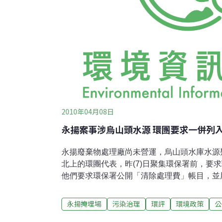
2010年04月08日
永揚案事涉烏山頭水源 環團要求一併列
永揚廢棄物處理廠尚未營運，烏山頭水庫水源
北上的環團代表，昨(7)日聚集環保署前，要
他們要求環保署公開「清除處理費」帳目，並
訂永揚案專家會議第7次會，在7位專家中，5
言、可討論但不做決定前提下進行。 台灣電
永揚掩埋場
污染治理
環評
環境政策
公
陳椒華表示，南台灣水源告急，幾個重要的水