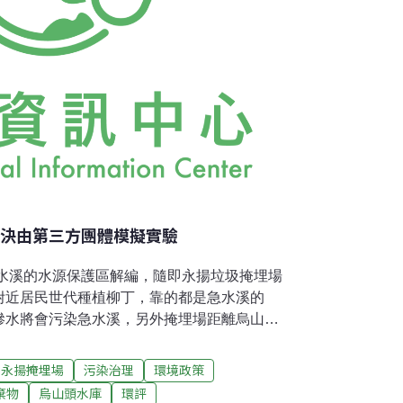
 決由第三方團體模擬實驗
急水溪的水源保護區解編，隨即永揚垃圾掩埋場
附近居民世代種植柳丁，靠的都是急水溪的
滲水將會污染急水溪，另外掩埋場距離烏山頭
團體憂心滲水沿著地下水流入烏山頭水庫，影
。環保團體調查發現掩埋場之下有斷層經過，
永揚掩埋場
污染治理
環境政策
水庫，為此環保署組成專家會議以釐清疑點。
棄物
烏山頭水庫
環評