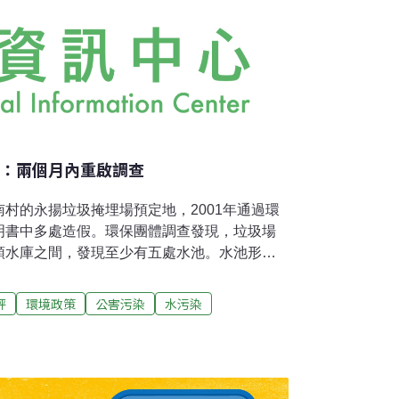
者：兩個月內重啟調查
村的永揚垃圾掩埋場預定地，2001年通過環
明書中多處造假。環保團體調查發現，垃圾場
頭水庫之間，發現至少有五處水池。水池形成
斷層碎裂帶湧出而形成湖泊。垃圾場滲汙水可
水庫。事後永揚業者以800萬元委託「成大衛
評
環境政策
公害污染
水污染
及微地震監測。台南環盟指控這份報告不實，
過、誤導場址屬南化泥岩層、隱瞞地下水流速
向教育部、環保署舉發台南縣永揚垃圾場預定地
成大接受業者委託做出不實報告。環保署於19