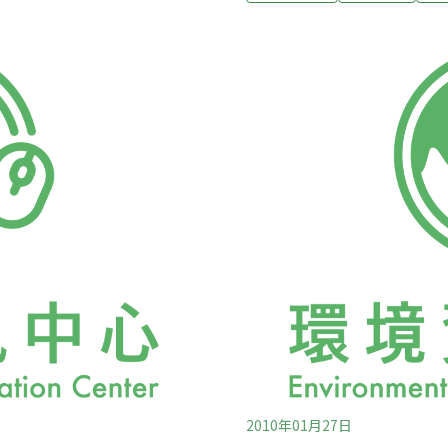
開之永揚案專家會議，已確
昨（11）日環保署召開第
前次專家會議結論，卻沒有
模擬」進行討論。雖然日前
庫自來水水質保護區之調
會議表明水質問題不在討論
費用於相關污染調查。 對此
後決議由第三方團體進行更
係縣市政府依廢棄物清理法
經過泥岩層，與斷層既經過
廢棄物之清除處理作業工作所
水、低透水及不透水。模擬
地下水的確有滲漏的可能，
2010年01月27日