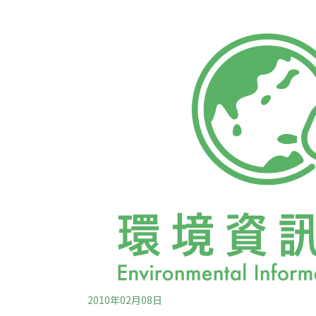
積嚴重，烏山頭水庫更形重要。而經環保署召
認永揚場址存在北勢坑斷層及斷層破碎帶，而
要求應進行永揚場址地下水是否流往烏山頭水
查，環保團體要求環保署應運用部份清除處理
環保署表示，隨水費徵收之垃圾清除處理費，
第24條規定徵收，並應用於各縣市轄內一般
需。目前各縣市所訂徵收
2010年02月08日