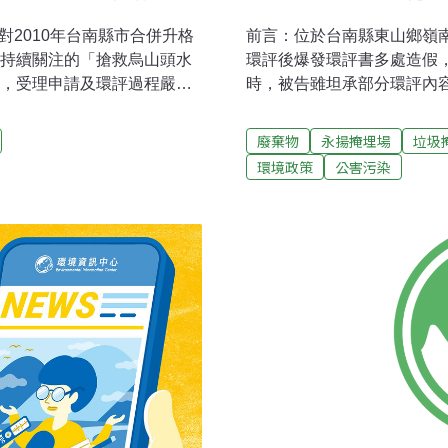
對2010年台南縣市合併升格
前言：位於台南縣東山鄉嶺
盟持續關注的「搶救烏山頭水
環評後爆發環評書多處造假
間，受理申請及環評過程嚴重
時，被告雖坦承部分環評內
，也要求目前各表態參選
年7月判決被告無罪。但環
全教等人重視。永揚案南縣
向台南高等法院提起上訴。6
廢棄物
永揚掩埋場
垃圾
楚前環盟理長事陳椒華表
15日舉行第2次程序庭，主要
環境政策
公害污染
永揚案環評及受理申請時，讓
行第三次程序庭。 東山自
，有違法之嫌。陳椒華指
法院提出永揚公司新違法證
，超乎常理更換了三位課長、
調部份，將再傳證人。二、
結論，包括應進入二階、應
將再請教專家。環保團體提
計、環保局提出要求應補齊
散到場址外依環保署土基會
要審查意見。
體所設3井，都已測出汙染
硬度、總