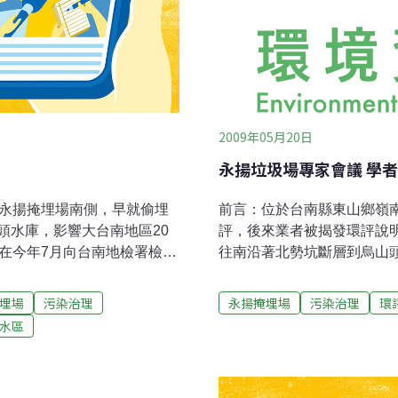
2009年05月20日
永揚垃圾場專家會議 學
鄉永揚掩埋場南側，早就偷埋
前言：位於台南縣東山鄉嶺南
頭水庫，影響大台南地區20
評，後來業者被揭發環評說
在今年7月向台南地檢署檢
往南沿著北勢坑斷層到烏山
鄉環保護自救會會長陳顯茂
的原因，研判是地下水流經
汙染的地下水，有濃烈的化
能沿著斷層碎裂帶汙染烏山頭
埋場
污染治理
永揚掩埋場
污染治理
環
水庫集水區。台南縣環保聯
星資訊研究中心」做地下水
水區
生及灌溉用水，一旦遭到汙
包括錯誤判斷場址無斷層通
埋場設置。環保局副局長侯
事證等等。環保團體3月中
有同意試運轉，盟保團體指
環境影響評估報告書造假、