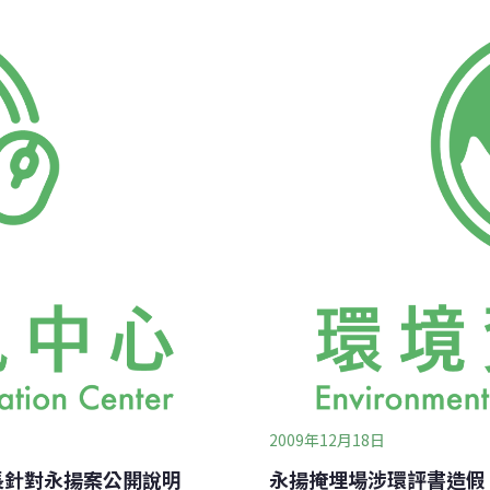
立即要求相關單位釐清說
範，設置多隻盲管往上穿過
000年環評書中所指的地籍
往上排，以免不透水布因地
部份），其實是在永揚場址地
長江世民、去年底環保署兩
場址之地界線北側。但永揚公
的盲管。今天會勘的用意，
永揚場址範圍線內，永揚公司
除，另外又採了水樣檢測。
下水較無上衝可能，盲管仍
2009年12月18日
長針對永揚案公開說明
永揚掩埋場涉環評書造假