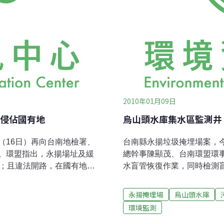
2010年01月09日
侵佔國有地
烏山頭水庫集水區監測井 
（16日）再向台南地檢署、
台南縣永揚垃圾掩埋場案，
。環盟指出，永揚場址及緩
總幹事陳顯茂、台南環盟環
）；且違法開路，在國有地開
水盲管恢復作業，同時檢測
告及水保計畫審查，要求蘇
量卻很大，證明場址地下水多。
案。環保團體16日帶著違法新
溉水標準五倍。辯說沒地下
永揚掩埋場
烏山頭水庫
業處處長郭伊彬接受。前環
質疑，永揚一再辯稱說場址
環境監測
稍後主動表示要聽環保團體
盲管的用意是避免地下水造