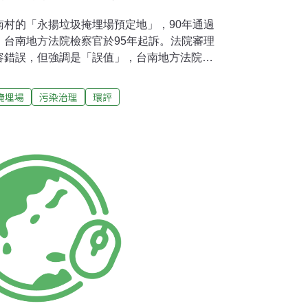
南村的「永揚垃圾掩埋場預定地」，90年通過
，台南地方法院檢察官於95年起訴。法院審理
容錯誤，但強調是「誤值」，台南地方法院去
保團體認為永揚公司偽造環評書事證明確，不服
月2日台南高等法院舉行第一次程序庭。12月
掩埋場
污染治理
環評
是確認證據。預計明年（2010）2月2日再舉
救會委託環保聯盟前會長陳椒華代表出庭，她向
據。法官最後裁示，一、有關永揚涉及偽造民
偽造既成道路部分將再查證。三、地下水流向
出新事證如下：一、推論地下水疑已汙染並擴
98年調查，包括永揚場址監測井、場外環保團
異常數值，導電度異常高於農業灌溉用水標準。