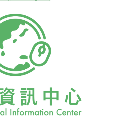
六次專家會議，主要針對「永揚場址地下水數值
台南環保團體表示附近水質遭到污染，但專家
之列，會議只處理地下水流速、流向問題。最
多模擬。實驗針對兩種狀況進行模擬：斷層僅
泥岩層也經過表土層，模擬三種況狀：高透
結果表示，若斷層僅經過高透水性的泥岩層，
至於滲