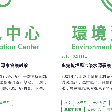
2010年02月11日
入專家會議討論
永揚掩埋場污染水源爭議
疑已受污染，一群遠從南部
2001年台南東山鄉嶺南村
求環保署調查污染源。此外，
通過環評，進駐當地。只是
用於水源污染調查。下午原
水，居民擔心垃圾掩埋場的
位請假下流會，現場在可發
水庫僅一公里，居民與環保
磁波輻射公害防治協會理事長
響大台南地區居民用水安全
害污染
水文
水污染
土地利用
庫，曾文、南化水庫崩塌淤
導致地下水能經由斷層流向
生物多樣性
公害污染
廢