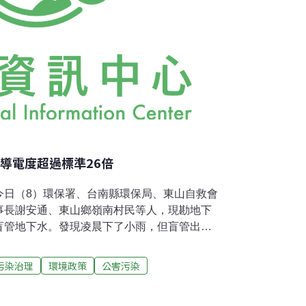
導電度超過標準26倍
今日（8）環保署、台南縣環保局、東山自救會
事長謝安通、東山鄉嶺南村民等人，現勘地下
盲管地下水。發現凌晨下了小雨，但盲管出水
另外測得導電度高達3460μS/cm，超過灌
水，為何還要設盲管？前環保聯盟會長陳椒華
污染治理
環境政策
公害污染
沒地下水，那為何又要在場址下設盲管？（設
成不透水布滑動）而且還違反掩埋場設置規