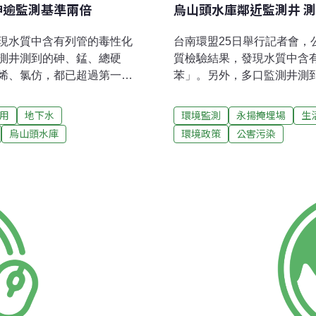
砷逾監測基準兩倍
烏山頭水庫鄰近監測井 
現水質中含有列管的毒性化
台南環盟25日舉行記者會
測井測到的砷、錳、總硬
質檢驗結果，發現水質中含
烯、氯仿，都已超過第一類
苯」。另外，多口監測井測
在立法院舉行記者會，要求環
有機碳、鐵、氯乙烯、氯仿
新聞稿，指環盟設置的監測
環盟警告，汙染物已威脅民
用
地下水
環境監測
永揚掩埋場
生
批環保署「不敢面對自己的
揚垃圾場申請在台南縣東山
烏山頭水庫
環境政策
公害污染
環盟要求環保署提出具體設井
地下水豐沛且流向烏山頭水
保人員在場監工，再請環保
水庫自救會」監督多年，這
管，要環保署何用？前環盟
去年「自費」沿著北勢坑斷
湖泊，監測井有一口超過砷
區北方500公尺範圍內設置8
染監測基準是0.025，管制
尺）。事後環盟要求環保署
質已超過第一類或第二類地下
場內原本自行挖的10口井、
環保署：汙染物屬