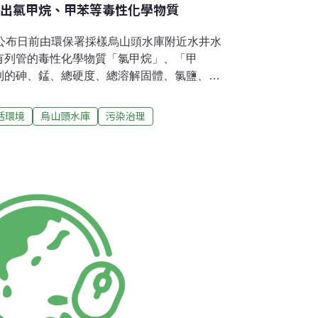
測出氯甲烷、甲苯等毒性化學物質
，公布日前由環保署採樣烏山頭水庫附近水井水
有列管的毒性化學物質「氯甲烷」、「甲
到的砷、錳、總硬度、總溶解固體、氯鹽、總
，都已超過第一類地下水汙染監測基準。台南
眾飲用水安全，要求政府應立即拿出對策。永
活環境
烏山頭水庫
污染治理
鄉嶺南村設置，由於垃圾場有斷層通過，當地
庫，台南環盟以及當地居民組成「搶救烏山頭
次是首度發現監測井有列管毒化物。台南環盟
層，於烏山頭水庫水源區設置4口監測井、水源
口監測井，總計12口深度井（深度20～30公
採樣台南環盟挖的12口井、以及永揚公司垃圾
場址鄰近村落4口民井之地下水，總計26口井。