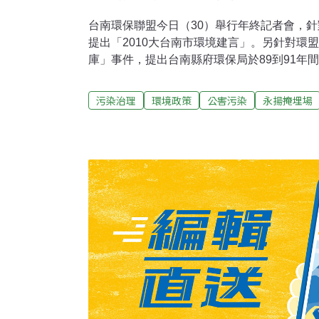
台南環保聯盟今日（30）舉行年終記者會，針
提出「2010大台南市環境建言」。另針對環
庫」事件，提出台南縣府環保局於89到91年
瑕疵新事證，除向監察院及司法檢調單位檢舉
者，如陳唐山、蘇煥智、許添財、賴清德，李
污染治理
環境政策
公害污染
永揚掩埋場
環保局重大行政瑕疵，要求前局長李穆生說清
示，前台南縣環保局長李穆生，於89到91年
永揚不需進行土地變更、不必送區域計畫審查
出，李穆生於90年永揚案進行三次審查會時
三位承辦人員，導致環評定稿本漏列重要審查
提坡度專章、農業局提出運輸系統應按規定設
進場道路之土地意書、以及相關證明文件等重