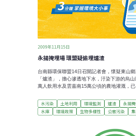
2009年11月15日
永揚掩埋場 環盟疑偷埋爐渣
台南縣環保聯盟14日召開記者會，懷疑東山
「爐渣」，擔心滲透地下水，汙染下游的烏山
萬人飲用水及雲嘉南15萬公頃的農地灌溉，已
舉。台南縣環保聯盟前理事長陳椒華說，東山
在掩埋場址南邊的北勢坑斷層面，發現疑已遭
水污染
土地利用
環境監測
爐渣
永揚掩
學味，要求台南縣政府調查是否已汙染烏山頭
水庫
環境政策
生物多樣性
公害污染
集
盟理事長謝安通指出，烏山頭水庫是重要的民
染，影響太大了，要求台南縣政府撤銷永揚掩
俊彥指出，縣府同意永揚掩埋場設置，但還沒