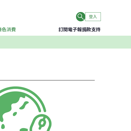
登入
綠色消費
訂閱電子報
捐款支持