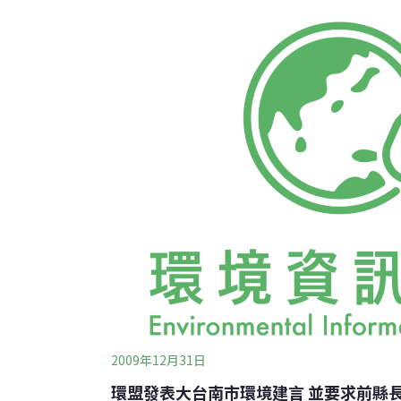
意見，表示他很重視環團提出的新事證，將會
明。東山鄉嶺南村村長陳顯茂舉證，永揚公司2
套繪圖（東山鄉前大埔段970-78國有地道路
界線外。而所謂的「6米既成道路」是在永揚
司於2002年提出的環評書中，該路卻被劃入
明顯
2009年12月31日
環盟發表大台南市環境建言 並要求前縣