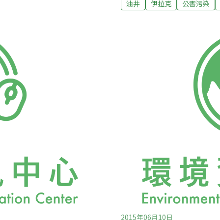
響未來發育 心臟病、高血壓
油井
伊拉克
公害污染
指出，美國特種部隊正與伊
離產油量最高的油井1公里內
砲和空襲。指揮官表示，整
的油氣井附近的孕婦相比，
（United Nations Envi
的可能性高出20％。即使是
燃燒摩蘇爾東南部的19口
，也會比其他嬰兒平均輕了
7公克）或8盎司（226公
2015年06月10日