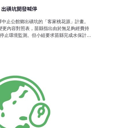
 出磺坑開發喊停
擇中止公館鄉出磺坑的「客家桃花源」計畫。
書變更內容對照表，苗縣指出由於無足夠經費持
月停止環境監測。但小組要求苗縣完成水保計
止相關監測或選擇撤案，才符合程序。出磺坑
，是全國最古老的油井，也是亞洲最老的油井。
觀光魅力據點之一，在2010年推動「出礦坑
喊出打造「客家桃花源」，要以亞洲第一口油
等元素增大型文藝展演場等景點，要發展觀光
元。2012年此案通過環評，但因用地問題拖了
縣雖在2014年11月剪綵動工，但不出半年，
而向環署申請從5月起停止環境監測。依縣府原
館鄉福基段後龍溪右岸的「客家桃花源」，面