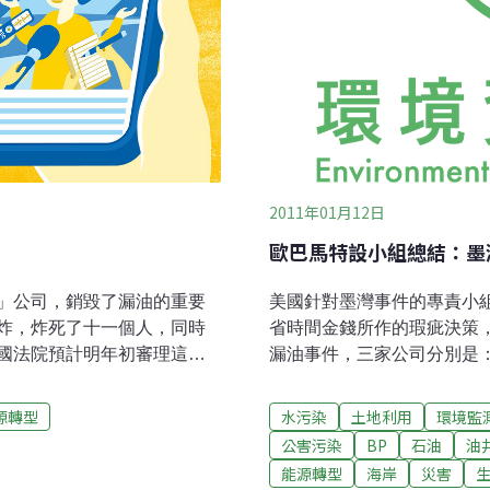
2011年01月12日
歐巴馬特設小組總結：墨
」公司，銷毀了漏油的重要
美國針對墨灣事件的專責小
炸，炸死了十一個人，同時
省時間金錢所作的瑕疵決策
國法院預計明年初審理這起
漏油事件，三家公司分別是
時搜集到的油井混凝土結構
司（Halliburton）、泛
，英國石油的說法毫無根
石油的深水地平線(Deepwat
源轉型
水污染
土地利用
環境監
追根究柢而言，可以說是「
公害污染
BP
石油
油
府，發現聯邦法律並沒有辦
能源轉型
海岸
災害
的馬康多(Macondo)油