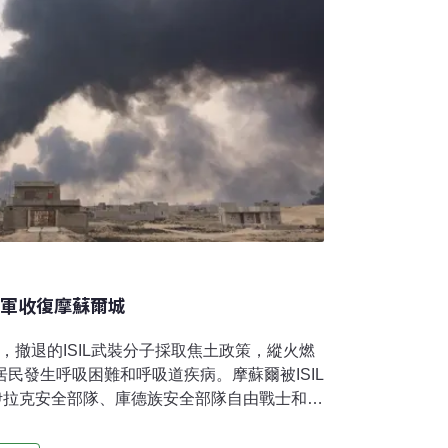
聯軍收復摩蘇爾城
，撤退的ISIL武裝分子採取焦土政策，縱火燃
居民發生呼吸困難和呼吸道疾病。摩蘇爾被ISIL
人伊拉克安全部隊、庫德族安全部隊自由戰士和數
蘇爾之戰。12至16支作戰部隊與美國特種部
，與伊拉克和庫德族安全部隊會合。美國官員