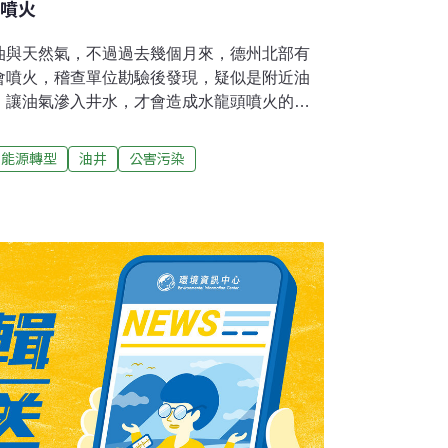
開噴火
油與天然氣，不過過去幾個月來，德州北部有
會噴火，稽查單位勘驗後發現，疑似是附近油
，讓油氣滲入井水，才會造成水龍頭噴火的奇
以來有居民發現，自家廚房的水龍頭，居然會噴
龍頭冒火的住家水井，附近居然有天然氣井。
能源轉型
油井
公害污染
含有超量的甲烷、氯化物還有汞，顯然水源已
此收到罰單，卻不願站出來對住戶說清楚，講