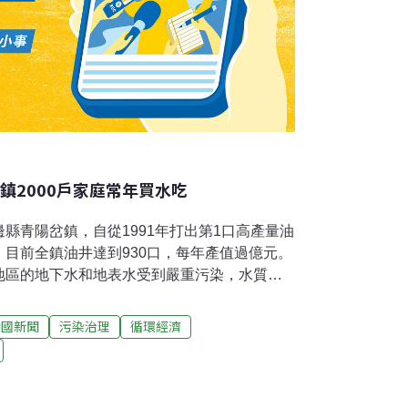
鎮2000戶家庭常年買水吃
縣青陽岔鎮，自從1991年打出第1口高產量油
目前全鎮油井達到930口，每年產值過億元。
地區的地下水和地表水受到嚴重污染，水質鹹
2000戶家庭共計8000餘人常年在外買水吃。
中國新聞
污染治理
循環經濟