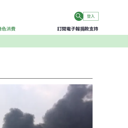
登入
綠色消費
訂閱電子報
捐款支持