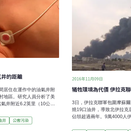
氣井的距離
2016年11月09日
犧牲環境為代價 伊拉克
間居住在運作中的油氣井附
村地區。研究人員分析了美
3日，伊拉克聯軍包圍摩蘇爾
氣井附近6.2英里（10公
燒19口油井，導致北伊拉克
研究結果指出，靠近油氣井和
佔領超過兩年。9萬4000
個探討孕婦居住在郊區、都
油井
公害污染
千名少數民族戰士參與解放摩
，與其生產結果的研究，也
隊從南邊和東邊進入摩蘇爾