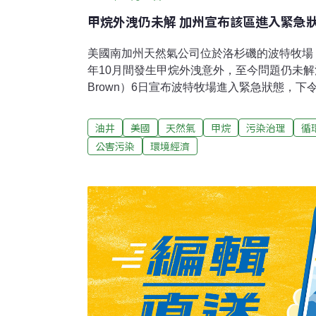
甲烷外洩仍未解 加州宣布該區進入緊急
美國南加州天然氣公司位於洛杉磯的波特牧場（Por
年10月間發生甲烷外洩意外，至今問題仍未解決
Brown）6日宣布波特牧場進入緊急狀態，
相關花費等。估計已有約85,000公噸甲烷外
烷外洩造成他們身體不適，像是流鼻血、暈眩
油井
美國
天然氣
甲烷
污染治理
循
數千名居民搬離，附近中小學也暫時搬到他處
公害污染
環境經濟