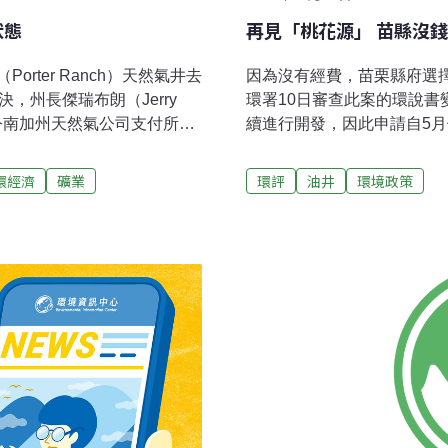
狀態
再見「桃花源」 苗縣沒錢
ter Ranch）天然氣井去
因為沒有經費，苗栗縣府選
，州長傑瑞布朗（Jerry
環署10日審查此案的環說
下令南加州天然氣公司支付所有
續進行開發，因此申請自5
洩，波特牧場鄰近居民表示甲
畫、再申請停工，並連帶中
和其他慢性疾病，目前已有
在1877年探得油井後開採
環經濟
礦業
環評
油井
環境政策
上課。
苗栗縣府將其列為競爭型國際
地區優質環境改造計畫」，
井、地軌纜車、石油博物館
與文創，並獲交通部補助3億
3年，中央補助款被收回，苗
就因縣府宣告無開發經費，
先規劃，桃花源基地位於公
積約18