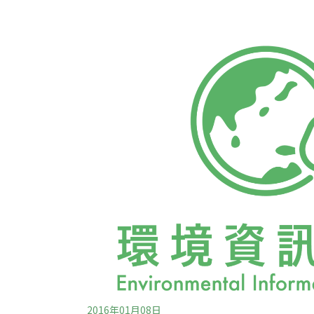
是此類研究中規模最大的一個。新生兒過輕影
更容易找上門根據研究，住在鄉村地區，且距
的孕婦，和住在油氣井以外，或住在停止運作
新生兒體重過輕的可能性高出40％，胎兒較小
足月出生的嬰兒，只要母親居住在靠近油氣井
1.3盎司（36克）。新生兒體重小於5磅（226
2016年01月08日