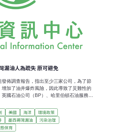
灣漏油人為疏失 原可避免
組發佈調查報告，指出至少三家公司，為了節
，增加了油井爆炸風險，因此導致了災難性的
：英國石油公司（BP）、哈里伯頓石油服務公
洋公司（Transocean）。這份報告的結論指出英國
er Horizon)漏油事件是「可避免的」，並且，
測
美國
海洋
環境政策
管理疏失」。這個跨黨派小組並譴責聯邦政
井
墨西哥灣漏油
污染治理
法解決密西西比三角洲東南方60公里英國石油
生態保育
井爆炸事件的關鍵議題。BP是一家英國石油公司，