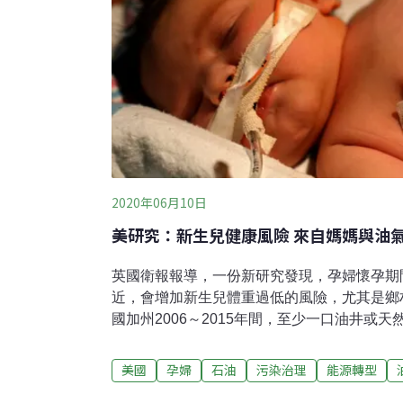
2020年06月10日
美研究：新生兒健康風險 來自媽媽與油
英國衛報報導，一份新研究發現，孕婦懷孕期
近，會增加新生兒體重過低的風險，尤其是鄉
國加州2006～2015年間，至少一口油井或天然
里）內的懷孕婦女，將近300萬個分娩紀錄。
生產結果不良案例數，具顯著相關。這是第一
美國
孕婦
石油
污染治理
能源轉型
會區以及運作中或關閉的石油和天然氣井附近