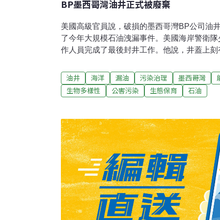
BP墨西哥灣油井正式被廢棄
美國高級官員說，破損的墨西哥灣BP公司油
了今年大規模石油洩漏事件。美國海岸警衛隊
作人員完成了最後封井工作。他說，井蓋上刻有
日深水平台鑽井爆炸中死去的11個人。在7月
前，有數百萬桶石油洩漏到墨西哥灣中。楚肯
油井
海洋
漏油
污染治理
墨西哥灣
灣有長達900多公里的海岸線被污染，但是他
生物多樣性
公害污染
生態保育
石油
重，只有約41公里長的沿岸地區受到嚴重污染
理工作。