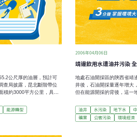
2006年04月06日
靖邊飲用水遭油井污染 全
5.2公尺厚的油層，預計可
地處石油開採區的陝西省靖邊
質調查局披露，昆北斷階帶位
井後，石油開採量逐年增大，
積約3000平方公里，具備
但在能源開採的背後，這一
地區先後部署了多口探井，
苦無法飲用。近年來，這個鎮
產36噸的高產工業油流，今年
能源轉型
油井
水污染
地下水
石油地質儲量800萬噸。 據此
礦業
公害污染
環境經濟
震勘探項目達465平方公
該區域地層展布，落實構造
帶勘探開發成果。自今年2月