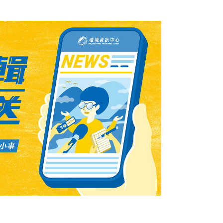
鑽油機台，用以進行在海水深度1600公尺，
石油。哈里伯頓則承包以水泥密封完成測試的油井
0日的時候，油井爆炸導致11名勞工死亡，另外