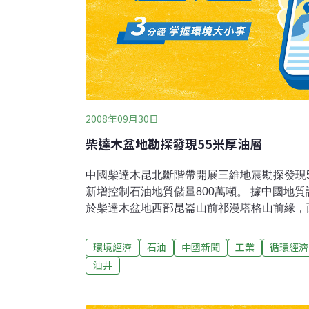
2008年09月30日
柴達木盆地勘探發現55米厚油層
中國柴達木昆北斷階帶開展三維地震勘探發現5
新增控制石油地質儲量800萬噸。 據中國地
於柴達木盆地西部昆崙山前祁漫塔格山前緣，面
較好的油氣成藏條件。近年來，青海油田在該
有四口見到了油氣顯示。2007年鑽探獲得日
環境經濟
石油
中國新聞
工業
循環經濟
六月發現了55.2米厚的油層，預計可新增控制
油井
間媒體報導，青海油田部署的昆北斷階帶三維地
里，主要目的是進行充分採集方案論証，搞清
形態，以獲得原始資料，進一步擴大昆北斷階