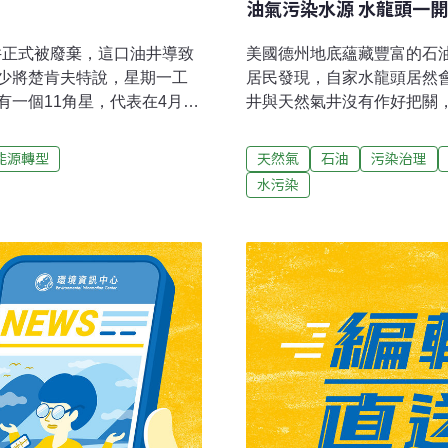
油氣污染水源 水龍頭一
井正式被廢棄，這口油井導致
美國德州地底蘊藏豐富的石
少將楚肯夫特說，星期一工
居民發現，自家水龍頭居然
一個11角星，代表在4月20
井與天然氣井沒有作好把關
中旬這口油井被暫時封上之
觀。德州北部2010年夏天
夫特說，有證據顯示墨西哥
火，稽查單位調查發現，水
能源轉型
天然氣
石油
污染治理
說，大部份沿海地區污染不嚴
井水經過測試，居然被驗出
水污染
。他說，9千多人仍在進行清
經遭到污染，天然氣公司因
明白。