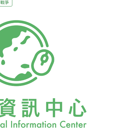
戰爭
拉克和庫德族安全部隊合作部署地面作戰、火
個過程大概會持續數月。聯合國環境規劃署
ronment Programme, UNEP）指出，武裝分子縱火
油井，導致軍民皆暴露於有毒的濃煙之中。