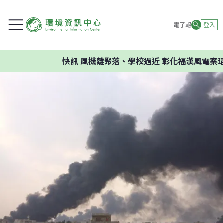
電子報
登入
快訊
風機離聚落、學校過近 彰化福漢風電案環委