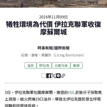
2016年11月09日
犧牲環境為代價 伊拉克聯軍收復
摩蘇爾城
時事新聞
/
國際新聞
記者
—
姜唯
、
蔡麗伶（LiLing Barricman）
油井
伊拉克
公害污染
戰爭
3日，伊拉克聯軍包圍摩蘇爾，撤退的
ISIL
武裝分子採取焦
土政策，縱火燃燒19口油井，導致北伊拉克居民發生呼吸
困難和呼吸道疾病。