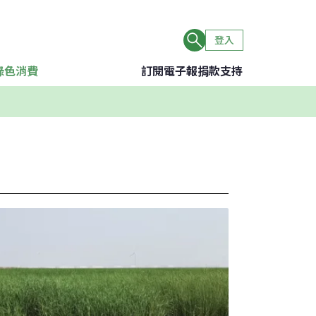
登入
綠色消費
訂閱電子報
捐款支持