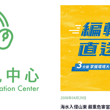
導致海洋熱浪更頻繁、更強
草等外來入侵物種災害防治
機使2016年致命海洋熱浪發
行動也緊隨而上，目前，山
2008年04月29日
海水入侵山東 嚴重危害