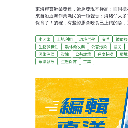
東海岸賞鯨業發達，鯨豚發現率極高；而同樣
來自沿近海作業漁民的一種聲音：海豬仔太多
保育了！的確，有些鯨豚會咬食已上鉤的魚，
民的經驗，最常被東部漁民舉出的例子，是行
繩釣上的鮪魚──高經濟價值的鮪魚哪！「伊
水污染
土地利用
環境哲學
海洋
循環經
就算算去，當作沒看到；偏偏咬走半尾外，剩
生物多樣性
農林漁牧業
公害污染
漁民
民抱怨著，「像有的瓶鼻海豚還會跟著船抓魚
污染治理
賞鯨
公共論壇
過度捕撈
環境
做的研究（葉權德，台灣南方澳鯨豚對延繩釣
永續發展
生態保育
工業
究，2003，臺灣大學動物學研究所碩士論文
釣和曳繩釣漁船作業收益每天平均為6,959
平均收益3,137元，被鯨豚干擾後的漁獲收
下，顯著減少。