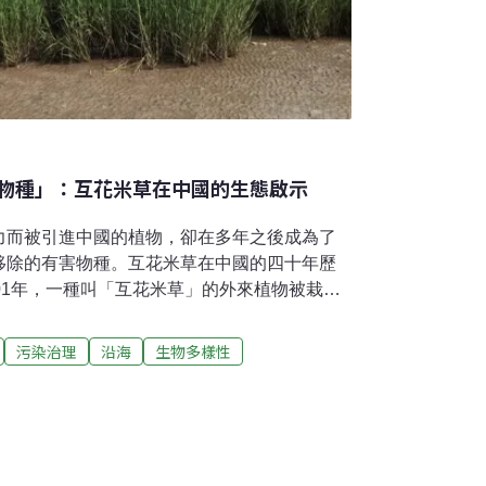
物種」：互花米草在中國的生態啟示
力而被引進中國的植物，卻在多年之後成為了
移除的有害物種。互花米草在中國的四十年歷
01年，一種叫「互花米草」的外來植物被栽種
11年，上海卻不得不花了11.6億人民幣（約
，成為迄今中國最昂貴的互花米草防治工程。
污染治理
沿海
生物多樣性
遙感資料發現，中國沿海鹽沼的48.3%已經被
多平方公里。「互花米草已經是中國海岸帶生態
然資源部第一海洋研究所研究員張朝暉告訴中
展改革委和自然資源部聯合發佈了《全國重要
體規劃（2021-2035）》，將「加強互花米