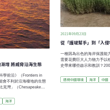
2021年09月23日
從「護堤幫手」到「入侵
一種因為出色的海岸保護能
需要花費巨大人力物力予以
漸增 將威脅沿海生態
史帶來哪些啟示和教訓？20
在上海崇明島東灘。僅僅過了
》（Frontiers in
49.8億新台幣）將它移除
透視中國環境
海洋
中國
增加可能會不利於沿海棲地的生態
2021年，中國學者通過分析
」（Chesapeake
互花米草佔領，面積約600
表示，如果這些趨勢持續下
的最大威脅之一。」中國自
群，並使某些水域缺氧問題
海洋
外對話。去年，中國國家發
他淺水沿海系統，可能也會
生態系統保護和修復重大工程總