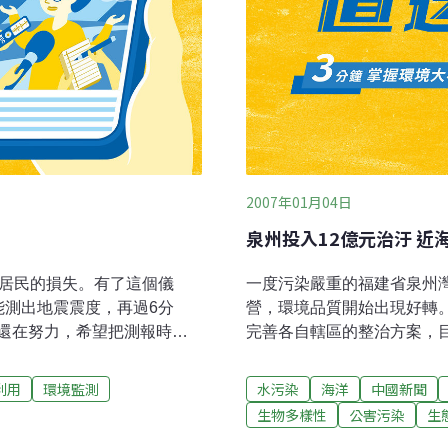
2007年01月04日
泉州投入12億元治汙 近
海居民的損失。有了這個儀
一度污染嚴重的福建省泉州
能測出地震震度，再過6分
營，環境品質開始出現好轉
還在努力，希望把測報時間
完善各自轄區的整治方案，目
04年印度洋海嘯在印度洋週邊
有較大的改善。同時，市、
萬6000多人。
共投入整治資金近12億元，占
利用
環境監測
水污染
海洋
中國新聞
污染治理工作取得了階段性
生物多樣性
公害污染
生