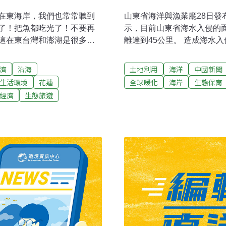
在東海岸，我們也常常聽到
山東省海洋與漁業廳28日發
了！把魚都吃光了！不要再
示，目前山東省海水入侵的面
這在東台灣和澎湖是很多漁
離達到45公里。 造成海水
動敏捷的偽虎鯨「偷吃」延
海保護林受到破壞等，嚴重
嘛知腹肚最好吃咧！整尾拖走
東省已分別建立36個海水
濟
沿海
土地利用
海洋
中國新聞
一粒魚頭給你作紀念！」漁
監測，採取多種措施阻止海
生活環境
花蓮
全球暖化
海岸
生態保育
吃咧！」一份在南方澳漁港
經濟
生態旅遊
與曳繩釣漁業作業干擾之研
）中呈現出來的數據是，延繩
元，若有海豚干擾時的每日作業
益，比起未被鯨豚干擾的情況