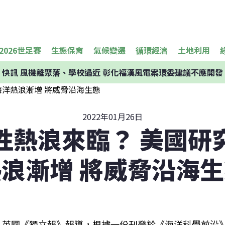
2026世足賽
生態保育
氣候變遷
循環經濟
土地利用
快訊
風機離聚落、學校過近 彰化福漢風電案環委建議不應開發
2022年01月26日
性熱浪來臨？ 美國研
浪漸增 將威脅沿海
英國《獨立報》報導，根據一份刊登於《海洋科學前沿