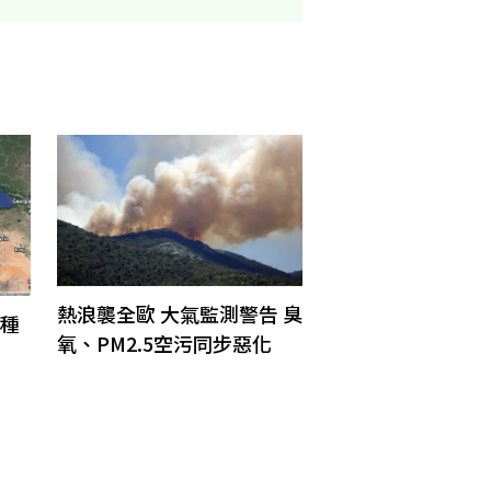
熱浪襲全歐 大氣監測警告 臭
0種
氧、PM2.5空污同步惡化