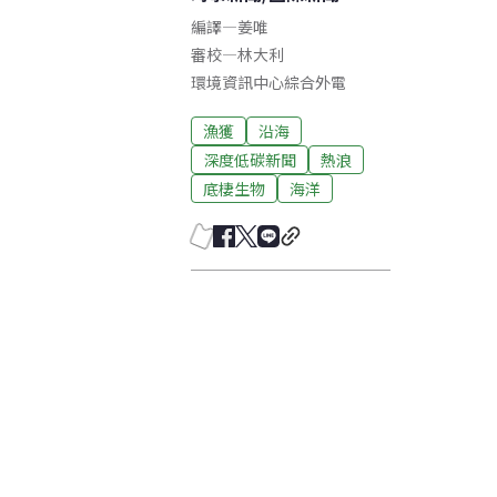
編譯
—
姜唯
審校
—
林大利
環境資訊中心綜合外電
漁獲
沿海
深度低碳新聞
熱浪
底棲生物
海洋