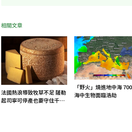
相關文章
「野火」燒進地中海 70
法國熱浪導致牧草不足 薩勒
海中生物面臨浩劫
起司寧可停產也要守住千年
香氣