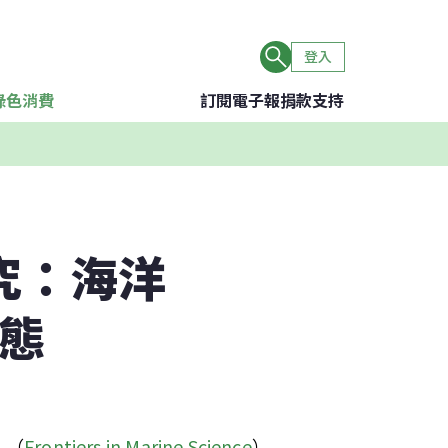
登入
綠色消費
訂閱電子報
捐款支持
究：海洋
生態
》（
Frontiers in Marine Science
）