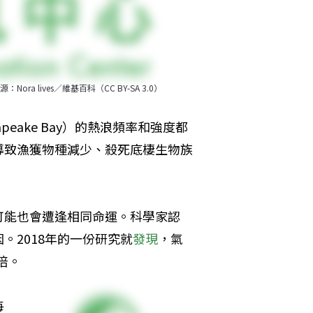
lives／維基百科（CC BY-SA 3.0）
eake Bay）的熱浪頻率和強度都
導致漁獲物種減少、殺死底棲生物族
可能也會遭逢相同命運。科學家認
。2018年的一份研究就
發現
，氣
倍。
每