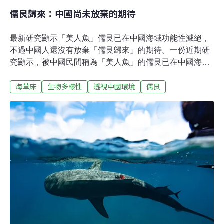
儒艮歸來：中國尚未放棄的期待
最新研究顯示「美人魚」儒艮已在中國海域功能性滅絕，
不過中國人還沒有放棄「儒艮歸來」的期待。一份近期研
究顯示，被中國民間稱為「美人魚」的儒艮已在中國海域
功能性滅絕，亦即，中國海域內的儒艮種群已經不再具備
海草床
生物多樣性
透視中國環境
儒艮
存續的能力，很大可能在不久的將來徹底滅絕。儒艮是目
前唯一的海洋草食哺乳動物，分佈在印度洋和西太平洋的
溫、熱帶至少37個國家的淺水區域，主要以海草為食。 據
澳洲庫克大學榮譽教授、儒艮生態研究資深專家瑪律什
（Helene Marsh）介紹，全球大約還有10萬隻儒艮。 但
因為在許多國家海域的種群前景不樂觀或不明確，世界自
然保護聯盟（IUCN）的紅色名錄中將其評為「易危」物種
（vulnerable）。 在模里西斯、台灣和日本沖繩等海域已
經發生儒艮區域種群的滅絕，並且還可能蔓延。