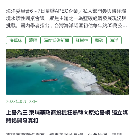
海洋委員會6～7日舉辦APEC企業／私人部門參與海洋環
境永續性圓桌會議，聚焦主題之一為藍碳經濟發展現況與
挑戰。國內學者指出，台灣海洋碳匯初估每年約35萬公噸
二氧化碳當量，已達成2030年34萬噸目標。海保署署長黃
海草床
碳匯
深度低碳新聞
紅樹林
藍碳
海洋
向文則說，相關計畫正在實驗，碳匯增加不易，未來以維
持現有碳匯量為主。藍碳碳匯是減緩氣候變遷的重要一
環。中興大學生命科學系終身特聘教授林幸助說明，台灣
藍碳面積約6350公頃，以海草床面積最大，約5470公頃。
他也透露，台灣海洋碳匯初估每年約35萬公噸二氧化碳當
量，已達成2030年34萬噸的目標。海保署署長黃向文受訪
時說，我國藍碳直到今年才有比較精確的數字，還在持續
計算中。碳匯增量的相關計畫也正在進行實驗，但碳匯增
加不易，未來以維持現有碳匯量為主。氣候變遷與生物多
2023年02月23日
樣性環環相扣，藍碳生態系服務價值除了碳匯貢獻，還能
上島為王 柬埔寨政商投機狂熱轉向原始島嶼 獨立媒
增加生物多樣性。以碳吸存能力來說，紅樹林是海草床的
體揭開發真相
五倍、陸域森林的26倍，