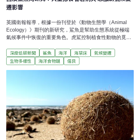
遷影響
英國衛報報導，根據一份刊登於《動物生態學（Animal
Ecology）》期刊的新研究，鯊魚是幫助生態系統從極端
氣候事件中恢復的重要角色。虎鯊控制植食性動物的覓食
行為 進而保護海草床過去的研究指出，澳洲西部的鯊魚灣
深度低碳新聞
鯊魚
海洋
海草床
氣候變遷
（Shark Bay）中的虎鯊會影響當地值食性動物，例如儒
艮和海龜在海草床上的覓食行為，減少覓食行為的破壞
生物多樣性
海洋食物鏈
儒艮
力，進而能保護海草床。