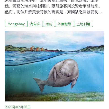
柬埔寨西南海岸有一連串美麗的島嶼，白色沙灘、珊瑚
礁、蔚藍的海水與棕櫚樹，吸引旅客與投資者爭相前來。
然而，明信片般美景背後的現實是，柬國缺乏開發管制，
讓境外公司能簽下長達99年的小島租約，逃犯、當地政
Mongabay
海草床
海馬
深度報導
土地利用
府、跟旅遊巨頭自2000年來不斷地利用海島的旅遊資源獲
利。隨著旅遊業的成長，柬埔寨海島的投機買賣交易在
2010年後變得更加猖獗，直到COVID-19疫情爆發才突然
中止。但隨著疫情趨緩、限制鬆綁，柬埔寨戈公省議會主
席Kay Samroum去（2022）年2月宣布，該省即將開發35
座島嶼當中的9座。他並未說明237公里長的海岸地區與當
地居民未來會變成什麼樣。同日，戈公省副省長Sok
Sothy也大談尚未完工的七星海國際機場（Dara Sakor
international airport ）對旅遊業的重要性。不過，建造機
場的中國開發商深陷軍事相關爭議。幾天後，另一位副省
長Ouk Pheaktra帶領
2023年02月06日