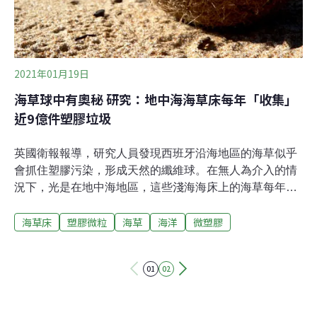
2021年01月19日
海草球中有奧秘 研究：地中海海草床每年「收集」
近9億件塑膠垃圾
英國衛報報導，研究人員發現西班牙沿海地區的海草似乎
會抓住塑膠污染，形成天然的纖維球。在無人為介入的情
況下，光是在地中海地區，這些淺海海床上的海草每年可
能收集近9億件塑膠垃圾。該研究發表在《科學報告
海草床
塑膠微粒
海草
海洋
微塑膠
（Scientific Reports）》。海洋塑膠碎片 不斷被清理出來
證實海草生態系服務價值巴塞隆那大學海洋生物學家桑切
斯維達（Anna Sanchez-Vidal）向法新社表示：「我們發
01
02
現，海底的塑膠碎片可能被海草殘餘物纏繞住，最後擱淺
離開海洋環境。」她說，這表示塑膠碎片會不斷從海洋中
被清理出來。這項研究再次證實，海草的確為海洋生態系