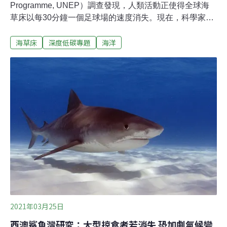
Programme, UNEP）調查發現，人類活動正使得全球海
草床以每30分鐘一個足球場的速度消失。現在，科學家們
正努力調查剩下的海草床。海中固碳高手 科學家正試圖釐
海草床
深度低碳專題
海洋
清海草床真面目根據2012年《自然：地球科學》（Nature
Geoscience）期刊的一項研究，海草在調節海洋環境方面
有重要作用，每平方英里海草床的儲碳量是陸地上森林的
兩倍以上。牛津大學地球觀測科學家羅蘭茲（Gwilym
Rowlands）說：「關於海草床有很多未知數，包括現在到
底剩下多少海草床這樣基本的問題。」羅蘭茲正在幫助塞
席爾政府繪製該島國海域內的海草床並估算其儲存的碳
量。想要藉由減碳獲得碳權的國家可以彙整其海草和海草
所儲存的碳，之後可以在公開市場上交易。
2021年03月25日
西澳鯊魚灣研究：大型掠食者若消失 恐加劇氣候變