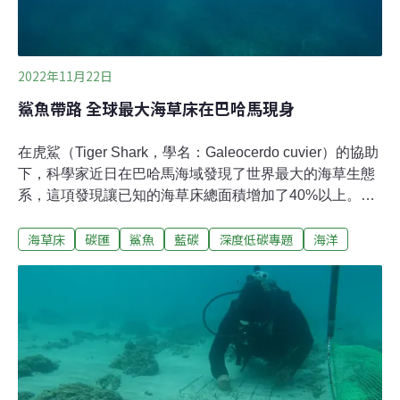
2022年11月22日
鯊魚帶路 全球最大海草床在巴哈馬現身
在虎鯊（Tiger Shark，學名：Galeocerdo cuvier）的協助
下，科學家近日在巴哈馬海域發現了世界最大的海草生態
系，這項發現讓已知的海草床總面積增加了40%以上。海
草床不僅是許多海洋生物的重要育幼地和覓食地，還可以
海草床
碳匯
鯊魚
藍碳
深度低碳專題
海洋
吸收和儲存大量碳，是重要的「藍碳」資源。對緩解氣候
危機而言，具有重要角色。然而，要精準測繪海草床範圍
並不容易。有些區域海水混濁或、有些海草則和其他植物
混在一起，若是只靠飛機或衛星辨識，往往會有很大的誤
差。目前，全球海草床總面積的估值從16萬平方公里到
160萬平方公里不等，差距甚大。派潛水員「實地考察」
雖然精準，但速度慢、昂貴、也有很多限制。海洋保護組
織「波浪之下」（Beneath The Waves, BTW）團隊因此