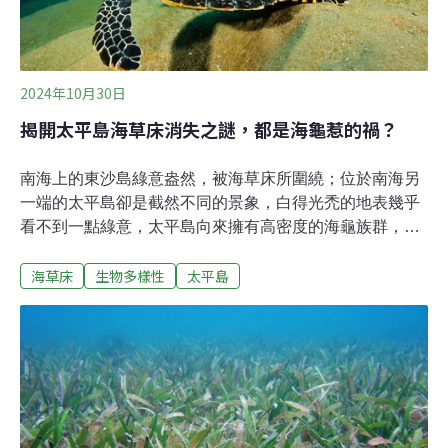
2024年10月30日
揭開太平島海草床消失之謎，都是海龜惹的禍？
南海上的東沙島綠意盎然，被海草床所圍繞；位於南海另
一端的太平島卻是截然不同的景象，白得光禿的地表幾乎
看不到一點綠意，太平島向來擁有高密度的海龜族群，難
道消失的海草床都被大量海龜啃食了嗎？澄洋環境顧問推
海草床
生物多樣性
太平島
出的「潮集有話聊」系列講座第一場「當海龜遇上小
島」，邀請參加完國際海龜年會的海龜姊姊馮加伶，以及
日本國立環境研究所生物多樣性部門副研究員許嘉軒，分
享他們近期發現重要的海龜研究成果。海草消失之謎：
「海龜樂園」太平島的生態失衡危機許嘉軒的研究計畫起
源於太平島的海草生態，從衛星上看到的，太平島面貌是
光禿、足以反光的白，反之，東沙島則被綠意盎然，被海
草床所圍繞。好奇海草床消失的背後原因是否與海龜相