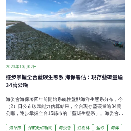
議題中扮演的角色與復育現況。海草、海藻傻傻分不清
楚？ 最大差異在維管束許多人常將海草與海藻混淆，但相
較於沒有維管束系統的藻類，海草擁有真正的根、莖、
葉，透過維管束進行水分和養分的吸收及光合作用。海草
是生活在海洋淺水區的開花植物，它們沉於水中，將根部
附著於沙質底部，並在光照充足、水質清澈的沿岸淺水區
生長。劉弼仁強調，海草能開花、結果並產生種子，與海
藻在外觀和分類上都有極大的差別。台灣擁有高度生物多
樣性，本島與離島的海草床生態也不例外。海草多生
2023年10月02日
逐步掌握全台藍碳生態系 海保署估：現存藍碳量逾
34萬公噸
海委會海保署四年前開始系統性盤點海洋生態系分布，今
（2）日公布碳匯能力估算結果，全台現存藍碳量逾34萬
公噸，逐步掌握全台15縣市的「藍碳生態系」。海委會主
委管碧玲表示，森林具碳匯能力早為人熟知，但近年科學
海草床
深度低碳新聞
海委會
紅樹林
藍碳
海洋
家發現，紅樹林、海草這類海洋生態系的碳會能力更勝森