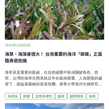
關，許嘉軒與研究團隊開始利用無人機進行調查，並估算
出太平島周遭有上千隻海龜，密度相當高。他們數度在海
中設置能排除其他草食動物的籠子，實驗結果發現，籠子
內的海草高度明顯高於籠外。他們更嘗試了不同的海草種
類，都得
2024年10月03日
海草、海藻差很大！ 台灣重要的海洋「碳庫」正面
臨衰退危機
海草床是重要的藍碳，在自然碳匯中扮演關鍵角色。然
而，台灣的海草生態系統近年在氣候變遷、人為開發的威
脅下，面臨著嚴峻的衰退危機。東華大學海洋生物研究所
教授劉弼仁指出，全球已失去了29%的海草，未來100年
海草床
碳匯
生物多樣性
藍碳
國際案例
海草
預估將再失去30～40%的藍碳生態系。上月底由台灣環境
規劃協會和澄洋環境顧問共同主辦的線上講座「台灣海草
碳匯與復育之路」，劉弼仁深入探討了台灣海草床在藍碳