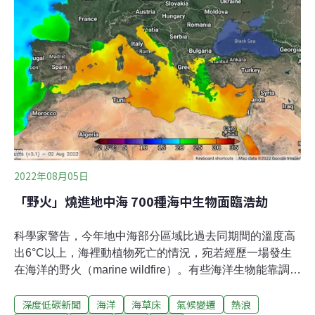
1000萬公噸自然碳匯森林、土壤、海洋三大碳匯當中，由
於土壤及海洋碳匯尚缺基礎資料，國內溫室氣體排放移除
源僅納入森林碳匯。而全台的森林能移除多少二氧化碳？
根據最新一期「國家溫室氣體排放清冊報告」，2020年森
林的溫室氣體移除量為2190.5萬公噸二氧化碳，約可抵減
全國排放量7.6%。要提升大自然的碳吸存量，就是增加碳
匯，
2022年08月05日
「野火」燒進地中海 700種海中生物面臨浩劫
科學家警告，今年地中海部分區域比過去同期間的溫度高
出6°C以上，海裡動植物死亡的情況，宛若經歷一場發生
在海洋的野火（marine wildfire）。有些海洋生物能靠調整
生理機能來適應高溫，有些已經展開逃亡，但也部分物種
深度低碳新聞
海洋
海草床
氣候變遷
熱浪
無法離開。當地海洋生態學家表示，約有700種的地中海