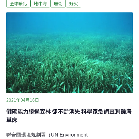
物種正面臨滅絕威脅。在較嚴重的區域已有大量珊瑚死
全球暖化
地中海
珊瑚
野火
亡。原有物種變弱的同時，來自高溫海域的外來種正逐步
取代他們的棲地。地中海生物多樣性熱點 700物種面臨滅
絕 全球暖化已不足以形容海洋的高溫，取而代之的是「全
球熱化」（global heating）。脆弱的海洋生態系統遭受
「野火」肆虐，並產生永久性的改變。自今年5月以來，
當地海水溫度一直遠高於平均水準。7月下旬科西嘉島東
海岸的水溫達到30.7°C的高峰。這意味著2022年夏季可能
海洋熱浪（marine heatwave）的強度與持續時間都會刷
新歷史紀錄。海洋生態學家說，7月
2021年04月16日
儲碳能力勝過森林 卻不斷消失 科學家急調查剩餘海
草床
聯合國環境規劃署（UN Environment