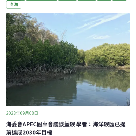
林。海委會與各部會及地方政府建立合作網絡，藍碳復甦
澎湖
網絡指日可待。今年初環境部修訂《氣候變遷因應法》
時，將海委會納入自然碳匯的協辦機關。海保署去年陸續
與國家公園署、林業及自然保育署、漁業署、水試所以及
地方政府，討論復育紅樹林與海草床等海洋生態系的想
法，今年度開始與水試所澎湖中心合作，在重光海草示範
區試驗栽植，追蹤其生長情況。海保署也和中興大學合作
尋找紅樹林復育潛力點，結果發現新竹市、嘉義縣、澎湖
縣、屏東縣大鵬灣、小琉球、台中市等都有可嘗試復育的
區域。欲復育藍碳，必須先知道哪裡有藍碳。海保署透過
新聞稿說明，海保署2019年開始委託中興大學，逐步
2023年09月08日
海委會APEC圓桌會議談藍碳 學者：海洋碳匯已提
前達成2030年目標