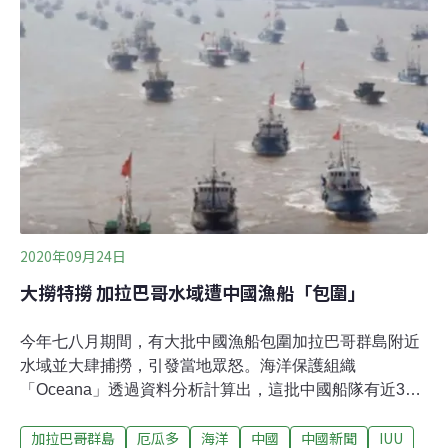
此，需消耗燃油才能出海的捕撈漁業仍舊興盛。事實上，
水產為全球糧食的重要來源，2021年約占動物性蛋白質總
需求量的16%，且持續攀升中；不過相較於牛、羊等畜牧
業，漁業的碳排量低得多，因為牛羊腸胃發酵會產生大量
甲烷，且陸上處理牲畜排泄物、飼養輔助活動皆會釋放一
氧化二氮（N₂O）及二氧化碳。
2020年09月24日
大撈特撈 加拉巴哥水域遭中國漁船「包圍」
今年七八月期間，有大批中國漁船包圍加拉巴哥群島附近
水域並大肆捕撈，引發當地眾怒。海洋保護組織
「Oceana」透過資料分析計算出，這批中國船隊有近300
艘漁船，在7月13日至8月13日之間撈起了數千噸烏賊和魚
加拉巴哥群島
厄瓜多
海洋
中國
中國新聞
IUU
類，捕撈時間多達73,000小時，佔該水域可見捕魚活動的