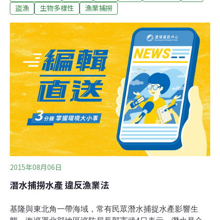
99％。Oceana的報告指出，船隊主要捕撈的烏賊，是當
盜漁
生物多樣性
漁業捕撈
地特有種赤道毛海獅（Galápagos fur
seal， Arctocephalus galapagoensis）和瀕臨滅絕的路氏
雙髻鯊（Scalloped Hammerhead，學名Sphyrna lewini）
的主食。此外也捕撈當地經濟主力鮪魚和比目魚等商業魚
種。據英國衛報報導，「這一個月以來，全世界都在關注
這批中國漁船到底在加拉巴哥群島附近做什麼，現在我們
都知道了。」Oceana非法捕撈和漁業透明度分析師瓦倫丁
（Marla Valentine）說。
2015年08月06日
潛水捕撈水產 違反漁業法
基隆與東北角一帶海域，常有民眾潛水捕捉水產影響生