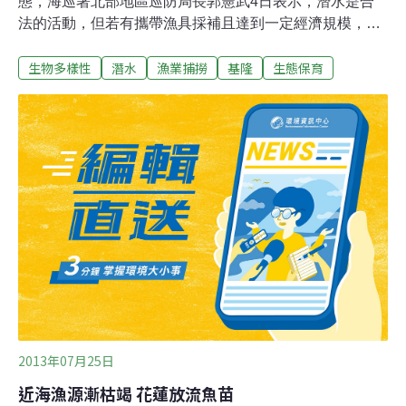
態，海巡署北部地區巡防局長郭憲武4日表示，潛水是合
法的活動，但若有攜帶漁具採補且達到一定經濟規模，便
違反漁業法，呼籲民眾不要以身試法。郭憲武指出，常有
生物多樣性
潛水
漁業捕撈
基隆
生態保育
民眾著潛水裝備，進行違規潛水捕捉水產動植物，生態環
境遭受破壞，安檢所人員必須出面勸導，即使函送法辦，
還是有民眾心存僥倖，持續從事非法潛水。另外，基隆區
漁會理事長游日興指出，曾經有潛水客游到漁港外的航線
上，遭捲進船隻螺旋槳重傷不治，由於船隻進進出出，也
不知道肇事者是誰，郭憲武說，漁港法僅公告漁港港區內
的航線範圍，卻未規範港區外的航線，希望地方政府能向
中央提出建議。
2013年07月25日
近海漁源漸枯竭 花蓮放流魚苗