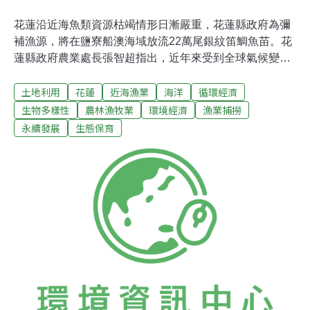
花蓮沿近海魚類資源枯竭情形日漸嚴重，花蓮縣政府為彌
補漁源，將在鹽寮船澳海域放流22萬尾銀紋笛鯛魚苗。花
蓮縣政府農業處長張智超指出，近年來受到全球氣候變化
及過度捕撈的影響，花蓮沿近海魚類資源日漸枯竭，已衝
土地利用
花蓮
近海漁業
海洋
循環經濟
擊到花蓮漁業永續發展。張智超表示，花蓮縣府在資源保
育的考量下，為彌補魚類自然生產力不足的情形，並兼顧
生物多樣性
農林漁牧業
環境經濟
漁業捕撈
漁業生產和提高漁民收益，已向農委會申請銀紋笛鯛魚苗
永續發展
生態保育
放流計畫，將在花蓮鹽寮船澳海域放流22萬尾魚苗。花蓮
漁民也樂見政府進行魚苗放流計畫，不過漁民表示，魚類
資源枯竭已是全球的普遍現象，漁民也配合政府禁用流刺
網、禁捕吻仔魚等保育措施，但花蓮沿近海漁源逐漸枯竭
的問題，其實還有其他特殊的原因。漁民指出，花蓮海域
缺乏底棲魚類，絕大多數都是迴游性魚類，大陸漁船在台
灣東北部海域作業使用快速網，造成迴游魚類改變迴游路
線，花蓮的漁獲自然受到嚴重影響。花蓮積極推動賞鯨活
動，雖然有助於觀光發展，但卻是漁民心中的痛。花