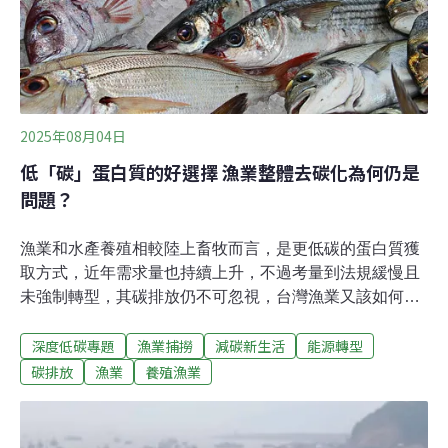
2025年08月04日
低「碳」蛋白質的好選擇 漁業整體去碳化為何仍是
問題？
漁業和水產養殖相較陸上畜牧而言，是更低碳的蛋白質獲
取方式，近年需求量也持續上升，不過考量到法規緩慢且
未強制轉型，其碳排放仍不可忽視，台灣漁業又該如何跟
進？不須土地甲烷排放低 「低碳蛋白質」需求年年上升聯
深度低碳專題
漁業捕撈
減碳新生活
能源轉型
合國糧食及農業組織（FAO）2024年發布的報告《世界漁
業和水產養殖狀況》（SOFIA）顯示，2022年全球漁業和
碳排放
漁業
養殖漁業
水產養殖產量提升至2.23億噸，相比2020年成長了4.4%，
雖然近海養殖漁業的產量持續增加，並於2022年達到1.31
億噸，首度超過捕撈漁業，成為水產的主要來源。儘管如