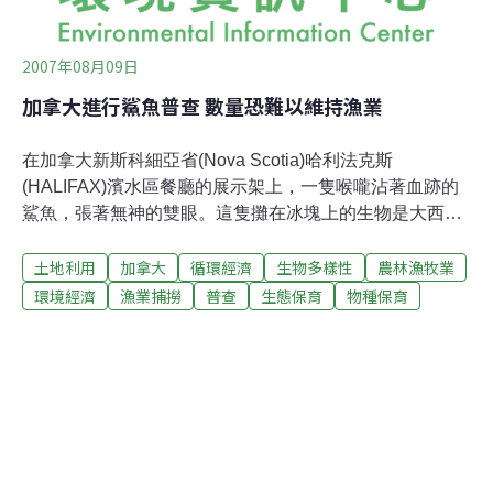
2007年08月09日
加拿大進行鯊魚普查 數量恐難以維持漁業
在加拿大新斯科細亞省(Nova Scotia)哈利法克斯
(HALIFAX)濱水區餐廳的展示架上，一隻喉嚨沾著血跡的
鯊魚，張著無神的雙眼。這隻攤在冰塊上的生物是大西洋
鯖鯊（porbeagle shark），曾在1960年代加拿大大西洋的
土地利用
加拿大
循環經濟
生物多樣性
農林漁牧業
嚴寒海域，因濫捕而瀕臨絕種。加拿大聯邦漁業部不願再
犯相同的錯誤，根據路透社報導，海洋生物學家在做加拿
環境經濟
漁業捕撈
普查
生態保育
物種保育
大第一次鯊魚族群數量的「普查」時，顯得小心翼翼，這
次的調查以大西洋鯖鯊鯊為目標物種。鯊魚在全球都面臨
銷售鯊魚肉和魚翅的威脅，風險很大。部分保育人士認
為，加拿大的大西洋鯖鯊漁業應該結束，不過政府部門的
科學家主張，在目前的情況下似乎還夠維持漁業捕撈數
量。加東地區已經目賭曾經多產的鱈魚業壯烈瓦解，而科
學家了解他們沒有太多犯錯的空間。貝德福海洋研究機構