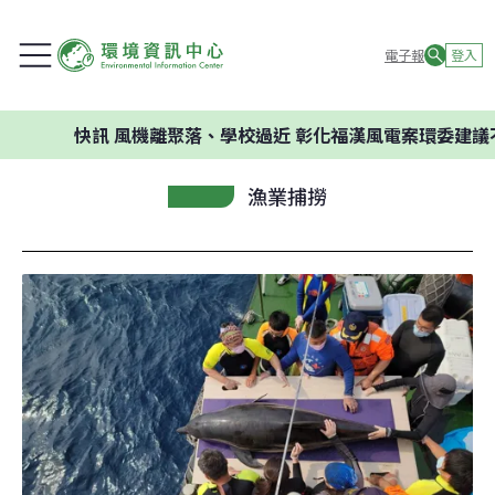
電子報
登入
快訊
風機離聚落、學校過近 彰化福漢風電案環委建議不應
漁業捕撈