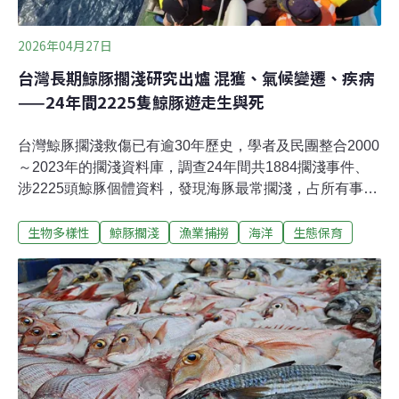
2026年04月27日
台灣長期鯨豚擱淺研究出爐 混獲、氣候變遷、疾病
——24年間2225隻鯨豚遊走生與死
台灣鯨豚擱淺救傷已有逾30年歷史，學者及民團整合2000
～2023年的擱淺資料庫，調查24年間共1884擱淺事件、
涉2225頭鯨豚個體資料，發現海豚最常擱淺，占所有事件
53%；過去10年鯨豚擱淺事件顯著增加，反映自2015年
生物多樣性
鯨豚擱淺
漁業捕撈
海洋
生態保育
來，氣候變遷導致的棲息地破壞和季節性漁業活動相互作
用，導致威脅持續且不斷加劇。本次研究於2月刊登於國
際期刊《Marine Environmental Research》。研究學者之
一、台大獸醫專業學院教授楊瑋誠向《環境資訊中心》表
示，正進行進一步分析研究，希望可以反推論出鯨豚受傷
及死亡的實際位置，從而協助制定漁業或風電相關管制政
策。離島僅有6.9%個體存活