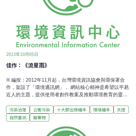
讀感受。【作者：蘇雅雯】【作品簡介】第二名作品《阿
母的ㄍㄚㄐㄧㄧㄚ．》，繪畫風格充滿感情，帶出惜物愛
物傳統情懷。主婦聯盟環境保護基金會林玉珮副董事長認
為，這是一本會打動人心的好繪本，「ㄍㄚ ㄐ
2013年10月05日
佳作：《流星雨》
※ 編按：2012年11月起，台灣環境資訊協會與環保署合
作，架設了「環境通訊網」， 網站核心精神是希望以平易
近人的主題，提供使用者創作教案及推動環境教育的靈
感，成為環境教育資訊平台。而藉由選出每月環境節日，
污染治理
公害污染
十大節出綠繪本
環境繪本
天燈
以「環境共和國」及其國 內聯邦領主擔任壽星，解說節日
由來，讓使用者能夠由淺入深，進一步關心背後延伸的議
自然書訊
廢棄物
題和面向。其中，綠繪本是十分適合用來推廣環境教育的
素材，然而，台灣具本土觀點的環境繪本寥寥可數，幾乎