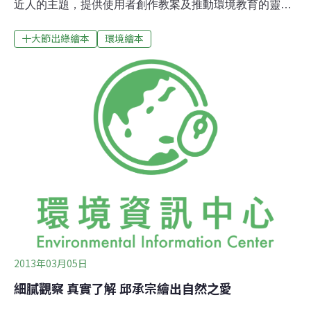
近人的主題，提供使用者創作教案及推動環境教育的靈
感，成為環境教育資訊平台。而藉由選出每月環境節日，
十大節出綠繪本
環境繪本
以「環境共和國」及其國 內聯邦領主擔任壽星，解說節日
由來，讓使用者能夠由淺入深，進一步關心背後延伸的議
題和面向。其中，綠繪本是十分適合用來推廣環境教育的
素材，然而，台灣具本土觀點的環境繪本寥寥可數，幾乎
皆為國外翻譯作品，於是，我們嘗試結合節日和繪本創
作，舉辦創意徵件。自3月底～6月底，共收到近40件作
品，從中遴選出11件優秀之作後，製作成電子版本，供讀
者線上瀏覽，更替前三名作品配上口白、音效，提供讀者
不同的閱讀感受。
2013年03月05日
細膩觀察 真實了解 邱承宗繪出自然之愛