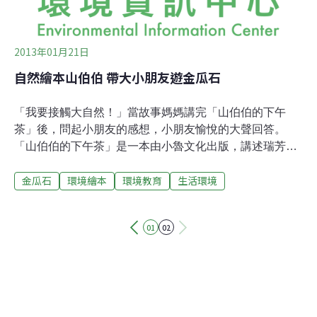
畫書俱樂部」社團，開始創作手製繪本，展開近十年
2013年01月21日
自然繪本山伯伯 帶大小朋友遊金瓜石
「我要接觸大自然！」當故事媽媽講完「山伯伯的下午
茶」後，問起小朋友的感想，小朋友愉悅的大聲回答。
「山伯伯的下午茶」是一本由小魯文化出版，講述瑞芳金
瓜石的繪本。故事是說小女孩容容在石頭屋旁小溪玩耍
金瓜石
環境繪本
環境教育
生活環境
時，巧遇「小金靈」並跟隨他加入山伯伯的下午茶，所發
生的一連串奇幻旅程。繪本作者崔麗君是名插畫家，參與
許多兒童讀物的繪圖工作。自身亦創作繪本，其中以老樹
01
02
與小孩為題材所繪的「誰在敲門」，更獲得信誼幼兒文學
獎的肯定。談到創作過程，崔麗君回憶，金瓜石秋天總會
開滿白茫茫的芒花，年輕時每次拜訪都會深受吸引，恰巧
朋友介紹買下石頭屋，並興起寫故事的念頭。一開始想以
礦物、礦工等文史角度介紹金瓜石，不過並非礦工子弟，
讓故事不知從何起頭，「但當居住的時間一久，經周邊自