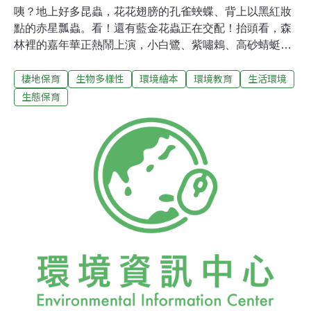
咦？地上好多昆蟲，花花翅膀的孔雀蛺蝶、背上以黑紅妝
點的赤星瓢蟲。看！還有藍金花蟲正在交配！抬頭看，森
林裡的嘉年華正熱鬧上演，小白鷺、紫嘯鵣、高砂蜻蜓，
好多貴賓參與盛會。定眼瞧瞧左上方角落，長滿青苔的石
棲地保育
生物多樣性
環境繪本
環境教育
生活環境
頭是不是很像動物的臉？這兩幅栩栩如生的畫面，不是照
片，而是來自小魯文化出版《我們的森林》這本無字圖畫
生態保育
書，是知名繪本作家邱承宗，一筆一畫傾心描繪出的精心
創作。其作品《蝴蝶》以及《昆蟲新視界》曾入選義大利
波隆納兒童插畫展，日前特別接受專訪，分享生態繪畫創
作的心路歷程，以及對於環境教育的獨特見解。一筆一畫
發揚台灣自然美「過去點點滴滴造就今日的我，」國小雖
然在都市長大，但常參加美術比賽，有很多機會到台中公
園。園內小湖泊、樹林與蟬鳴，無形中讓他與大自然產生
連結。初中為了上學搬到同學家中，兩邊牛舍和豬舍、四
週稻田，外圍則有魚在溪中悠遊。邱承宗回憶道：「在那
個時代，住家附近的稻田供養人們一整年魚蝦肉，而