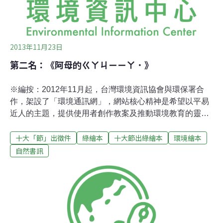
2013年11月23日
第二名：《阿母的ㄍㄚㄐㄧㄧㄚ．》
※編按：2012年11月起，台灣環境資訊協會與環保署合
作，架設了「環境通訊網」，網站核心精神是希望以平易
近人的主題，提供使用者創作教案及推動環境教育的靈
感。而藉由選出每月環境節日，以「環境共和國」及其國
十大「節」出徵件
綠繪本
十大節出綠繪本
環境繪本
內聯邦領主擔任壽星，解說節日由來，讓使用者能夠由淺
入深，進一步關心背後延伸的議題和面向。考量到綠繪本
自然書訊
是十分適合用來推廣環境教育的素材，然而，台灣具本土
觀點的環境繪本寥寥可數，幾乎皆為國外翻譯作品，於
是，環資團隊嘗試結合節日和繪本創作，舉辦創意徵件比
賽。自2013年3月底至6月底，共收到近40件作品，從中遴
選出11件優秀之作後，製作成電子版本，供讀者線上瀏
覽，更替前三名作品配上口白、音效，提供讀者不同的閱