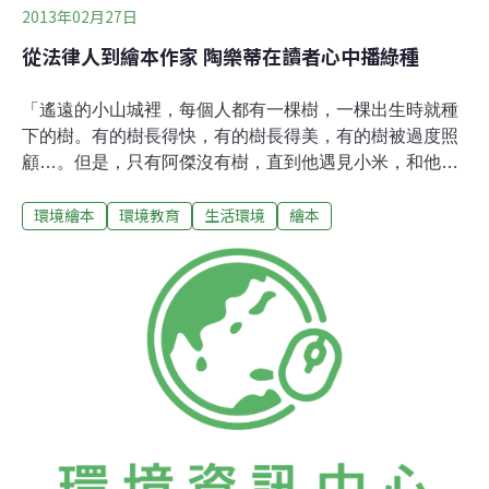
2013年02月27日
從法律人到繪本作家 陶樂蒂在讀者心中播綠種
「遙遠的小山城裡，每個人都有一棵樹，一棵出生時就種
下的樹。有的樹長得快，有的樹長得美，有的樹被過度照
顧…。但是，只有阿傑沒有樹，直到他遇見小米，和他同
一天生的女孩…」以上是由信誼幼兒文學獎得主、知名繪
環境繪本
環境教育
生活環境
繪本
本作家陶樂蒂創作，小魯文化出版，敘述小男孩與樹，小
男孩與小女孩之間所發展出甜蜜童趣的環境繪本「誕生
樹」。作者陶樂蒂接受本報專訪，暢談過去的成長背景、
「誕生樹」的創作歷程，到環境繪本對環境教育之間的影
響。「其實Google我本名曹瑞芝，就有兩種身分。一個是
就讀法律系、畢業於法律所的曹瑞芝，另一個就是現在的
繪者身分，」陶樂蒂表示。陶樂蒂求學時期是專攻法律，
就讀研究所期間到生態中心工作，幫台灣植物權威陳玉峰
做研究。日後陶樂蒂任職於農委會，期間完成德基水庫集
水區整治的論文。然而喜歡繪畫的她，抵擋不住內心對於
畫畫的熱愛，於是開始學習插畫。並和一些同好組成「圖