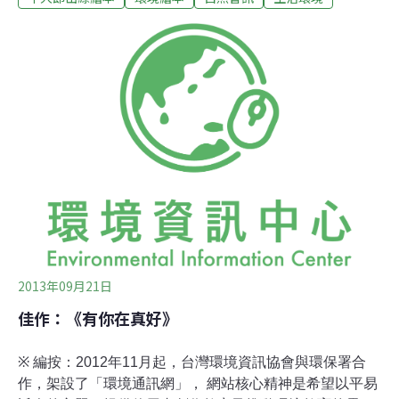
由來，讓使用者能夠由淺入深，進一步關心背後延伸的議
題和面向。其中，綠繪本是十分適合用來推廣環境教育的
素材，然而，台灣具本土觀點的環境繪本寥寥可數，幾乎
皆為國外翻譯作品，於是，我們嘗試結合節日和繪本創
作，舉辦創意徵件。自3月底～6月底，共收到近40件作
品，從中遴選出11件優秀之作後，製作成電子版本，供讀
者線上瀏覽，更替前三名作品配上口白、音效，提供讀者
不同的閱讀感受。【作者：吳霈瑀】
2013年09月21日
佳作：《有你在真好》
※ 編按：2012年11月起，台灣環境資訊協會與環保署合
作，架設了「環境通訊網」， 網站核心精神是希望以平易