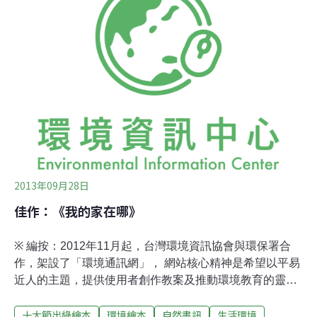
皆為國外翻譯作品，於是，我們嘗試結合節日和繪本創
作，舉辦創意徵件。自3月底～6月底，共收到近40件作
品，從中遴選出11件優秀之作後，製作成電子版本，供讀
者線上瀏覽，更替前三名作品配上口白、音效，提供讀者
不同的閱讀感受。
2013年09月28日
佳作：《我的家在哪》
※ 編按：2012年11月起，台灣環境資訊協會與環保署合
作，架設了「環境通訊網」， 網站核心精神是希望以平易
近人的主題，提供使用者創作教案及推動環境教育的靈
感，成為環境教育資訊平台。而藉由選出每月環境節日，
十大節出綠繪本
環境繪本
自然書訊
生活環境
以「環境共和國」及其國 內聯邦領主擔任壽星，解說節日