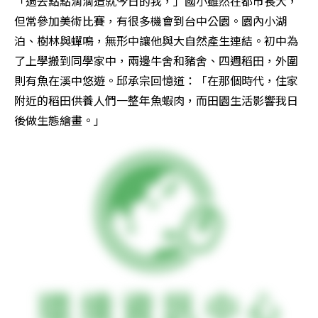
「過去點點滴滴造就今日的我，」國小雖然在都市長大，
但常參加美術比賽，有很多機會到台中公園。園內小湖
泊、樹林與蟬鳴，無形中讓他與大自然產生連結。初中為
了上學搬到同學家中，兩邊牛舍和豬舍、四週稻田，外圍
則有魚在溪中悠遊。邱承宗回憶道：「在那個時代，住家
附近的稻田供養人們一整年魚蝦肉，而田園生活影響我日
後做生態繪畫。」