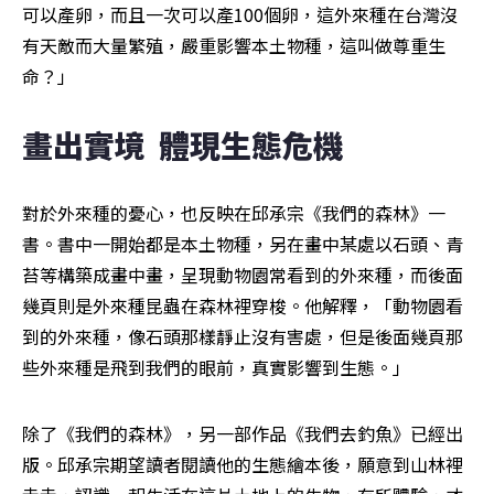
可以產卵，而且一次可以產100個卵，這外來種在台灣沒
有天敵而大量繁殖，嚴重影響本土物種，這叫做尊重生
命？」
畫出實境  體現生態危機
對於外來種的憂心，也反映在邱承宗《我們的森林》一
書。書中一開始都是本土物種，另在畫中某處以石頭、青
苔等構築成畫中畫，呈現動物園常看到的外來種，而後面
幾頁則是外來種昆蟲在森林裡穿梭。他解釋，「動物園看
到的外來種，像石頭那樣靜止沒有害處，但是後面幾頁那
些外來種是飛到我們的眼前，真實影響到生態。」
除了《我們的森林》，另一部作品《我們去釣魚》已經出
版。邱承宗期望讀者閱讀他的生態繪本後，願意到山林裡