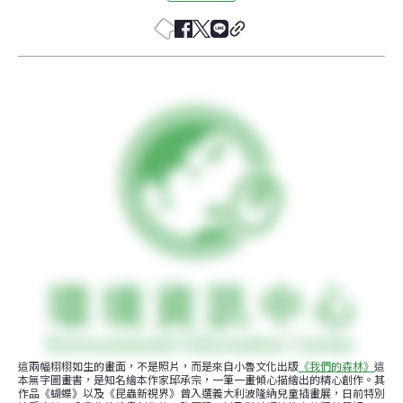
這兩幅栩栩如生的畫面，不是照片，而是來自小魯文化出版
《我們的森林》
這
本無字圖畫書，是知名繪本作家邱承宗，一筆一畫傾心描繪出的精心創作。其
作品《蝴蝶》以及《昆蟲新視界》曾入選義大利波隆納兒童插畫展，日前特別