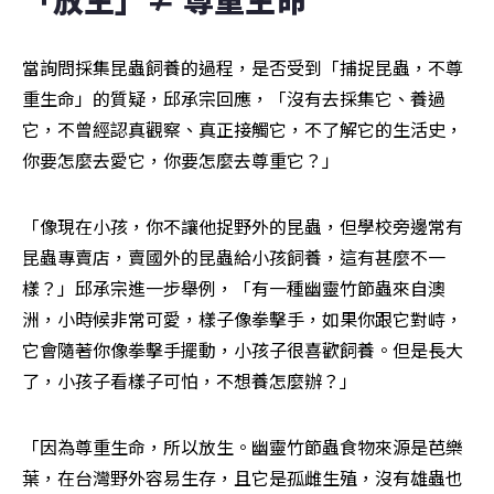
當詢問採集昆蟲飼養的過程，是否受到「捕捉昆蟲，不尊
重生命」的質疑，邱承宗回應，「沒有去採集它、養過
它，不曾經認真觀察、真正接觸它，不了解它的生活史，
你要怎麼去愛它，你要怎麼去尊重它？」
「像現在小孩，你不讓他捉野外的昆蟲，但學校旁邊常有
昆蟲專賣店，賣國外的昆蟲給小孩飼養，這有甚麼不一
樣？」邱承宗進一步舉例，「有一種幽靈竹節蟲來自澳
洲，小時候非常可愛，樣子像拳擊手，如果你跟它對峙，
它會隨著你像拳擊手擺動，小孩子很喜歡飼養。但是長大
了，小孩子看樣子可怕，不想養怎麼辦？」
「因為尊重生命，所以放生。幽靈竹節蟲食物來源是芭樂
葉，在台灣野外容易生存，且它是孤雌生殖，沒有雄蟲也