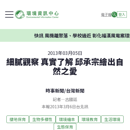
電子報
登入
快訊
風機離聚落、學校過近 彰化福漢風電案環委建
2013年03月05日
細膩觀察 真實了解 邱承宗繪出自
然之愛
時事新聞
/
台灣新聞
記者
—
古國廷
本報2013年3月6日台北訊
棲地保育
生物多樣性
環境繪本
環境教育
生活環境
生態保育