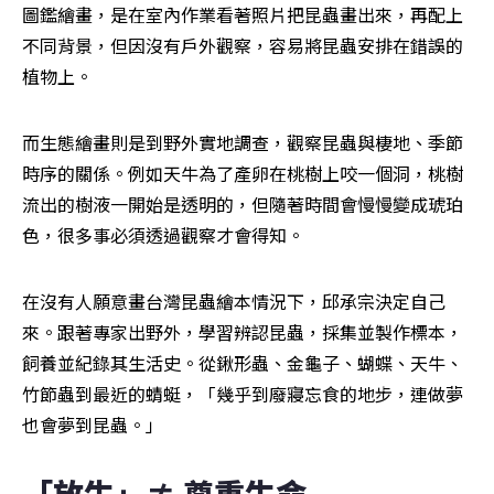
圖鑑繪畫，是在室內作業看著照片把昆蟲畫出來，再配上
不同背景，但因沒有戶外觀察，容易將昆蟲安排在錯誤的
植物上。
而生態繪畫則是到野外實地調查，觀察昆蟲與棲地、季節
時序的關係。例如天牛為了產卵在桃樹上咬一個洞，桃樹
流出的樹液一開始是透明的，但隨著時間會慢慢變成琥珀
色，很多事必須透過觀察才會得知。
在沒有人願意畫台灣昆蟲繪本情況下，邱承宗決定自己
來。跟著專家出野外，學習辨認昆蟲，採集並製作標本，
飼養並紀錄其生活史。從鍬形蟲、金龜子、蝴蝶、天牛、
竹節蟲到最近的蜻蜓，「幾乎到廢寢忘食的地步，連做夢
也會夢到昆蟲。」
「放生」≠ 尊重生命