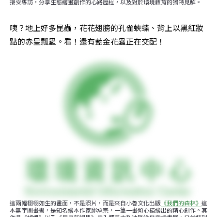
接受專訪，分享生態繪畫創作的心路歷程，以及對於環境教育的獨特見解。
咦？地上好多昆蟲，花花翅膀的孔雀蛺蝶、背上以黑紅妝
點的赤星瓢蟲。看！還有藍金花蟲正在交配！
這兩幅栩栩如生的畫面，不是照片，而是來自小魯文化出版
《我們的森林》
這
本無字圖畫書，是知名繪本作家邱承宗，一筆一畫傾心描繪出的精心創作。其