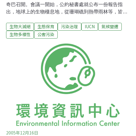
奇巴召開。會議一開始，公約秘書處就公布一份報告指
出，地球上的生物棲息地，從珊瑚礁到熱帶雨林等，皆面
臨著節節升高的威脅，而人類必須為恐龍滅絕以來的生物
生物大滅絕
生態保育
污染治理
IUCN
氣候變遷
滅絕現象負起責任。該報告指出，全球人口激增至65億，
經由污染、城市擴張、森林砍伐、外來種引進，以及人為
生物多樣性
公害污染
活動造成的全球暖化，不斷剝削動植物的生存環境；此
外，現今生物滅絕的速度為過去的1000倍之高。因此，在
各國國內、區域以及全球層次上，人類必須付出更多決心
及努力，才能達成2010年以前減緩物種流失的目標。 根據
世界自然保育聯盟（IUCN）公佈的「紅皮書」，過去500
年內已有844種動植物消失在地球上。報告內容顯示，造
成生物多樣化損失最直接的原因即為棲地的改變、過度開
發、引進外來物種，以及氣候變遷等，並且完全不見減緩
之勢。儘管傷害和威脅已釀成，報告書中仍積極倡導對各
種棲地加以保護、並對水、木材等
2005年12月16日