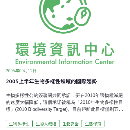
區不夠多？還是台灣的法令不夠嚴格？值得我們共同檢討
與反省。 近年來，國人應時常聽到「生物多樣性」一詞；
或許你曾仔細推敲過它的意涵，也或許你從未注意到它的
存在。但是，國際上已有許多研究報告指出，「生物多樣
性」的保育攸關人類族群世代的生存與延續，更決定著人
類是否能夠持續成為優勢物種的關鍵因素。1960年當代生
態學者E. O. Wilson 和 Roberts MacArthur提出生物多樣性
2005年09月12日
2005上半年生物多樣性領域的國際趨勢
生物多樣性公約簽署國共同承諾，要在2010年讓物種滅絕
的速度大幅降低，這個承諾被稱為「2010年生物多樣性目
標」(2010 Biodiversity Target)。目前距離此目標僅剩五
年，但物種消逝的速度仍如脫韁野馬，無法遏制。物種消
生物多樣性
生物大滅絕
生物安全
生態保育
失速度 地球史上最快科學家估計目前約有100至300萬的