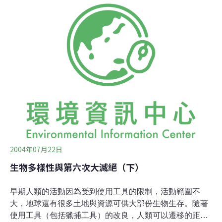
物種，其中大部分仍未被發現或是未獲深入研究，物種滅
絕的速度是每年5萬種，大多數消失物種集中於熱帶雨
林，肇因於人類商業需求導致的棲地破壞。世界自然保育
聯盟物種存續委員會(Species Survival Commission,
SSC) 於第三屆世界保護區大會（2004年底）發表《全球
物種評估報告─2004年瀕危物種紅皮書》，報告指出全球
15,589種物種正瀕臨滅絕。今年一月，聯合國教科文組織
召開生物多樣性國際會議提出警告，全球物種滅絕的速
度，正比地球史的平均速率還要快上100倍。上述的
15,589種物種
2004年07月22日
生物多樣性與第六次大滅絕（下）
早期人類的活動因為受到使用工具的限制，活動範圍不
大，地球還有很多土地與資源可供大部份生物生存。隨著
使用工具（包括獵捕工具）的改良，人類可以遷移的距離