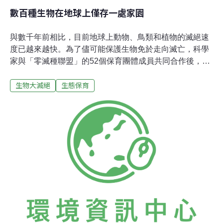
數百種生物在地球上僅存一處家園
與數千年前相比，目前地球上動物、鳥類和植物的滅絕速
度已越來越快。為了儘可能保護生物免於走向滅亡，科學
家與「零滅種聯盟」的52個保育團體成員共同合作後，標
定出「在全世界只剩一處主要棲息地」的瀕臨絕種生物。
生物大滅絕
生態保育
他們認為，假設這些地點都能受到直接的保護，棲息在當
地的生物將得以安全的存活下去。 科學家發現這類的瀕臨
絕種生物有794種，包含哺乳動物、鳥類、爬蟲類、兩棲
類、松柏科植物，這數目是1500年以來紀錄到已滅絕生物
數目的3倍。這794種生物分布在594個棲息地，大多處於
熱帶林、島嶼及山區環境中。 美國《國家科學院研究公
報》（Prceedings of the National Academy of
Sciences）在12日發行的期刊中，發表了這794種生物的
分布地點，並稱之為「瀕臨滅絕的中心」(centers of
imminent extinction)。 零滅種聯盟表示，「棲息地的保護
是挽救