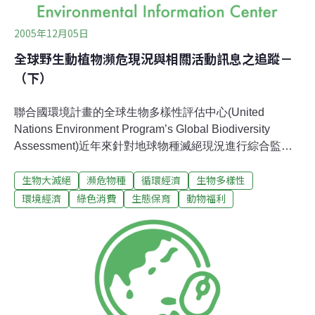
2005年12月05日
全球野生動植物瀕危現況與相關活動訊息之追蹤－
（下）
聯合國環境計畫的全球生物多樣性評估中心(United
Nations Environment Program’s Global Biodiversity
Assessment)近年來針對地球物種滅絕現況進行綜合監
測，在2003年所發表的報告中提供許多量化的資料，使我
生物大滅絕
瀕危物種
循環經濟
生物多樣性
們清楚瞭解，人類進駐地球不過短短的幾百萬年內，對地
球生命已造成無從彌補的危害。以下是該報告中部分記
環境經濟
綠色消費
生態保育
動物福利
錄：哺乳類動物•在過去的400年間，每16年才有一種哺乳
類動物滅絕，如今的滅絕速率已增加50倍之多。•除了人類
以外的靈長類(primates)是所有哺乳類動物中滅絕速率最
快；約46%的靈長類族群，其生存已受到威脅。鳥類•全球
約9,500種鳥類之中的12%，在未來的100年內將滅絕。另
外有600~900種鳥類也將加入瀕危名單。