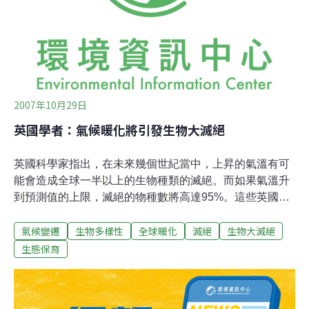
將可辨別某一物種在維繫生態系統上的重要程度」。報告
書的主筆、國家生態整合與分析中心研究員卡托特（Marc
Cadotte）指出，「由於全球已有多樣生物從生態系統中消
失，我們必須趕緊釐清
2007年10月29日
英國學者：氣候暖化將引發生物大滅絕
英國科學家指出，在未來幾個世紀當中，上昇的氣溫有可
能會造成全球一半以上的生物種類的滅絕。而如果氣溫升
到預測值的上限，滅絕的物種數將高達95%。這些英國約
克大學研究人員表示，他們的研究是第一個檢驗氣候狀況
氣候變遷
生物多樣性
全球暖化
滅絕
生物大滅絕
與長時間生物滅絕速度及生物多樣性變化的研究。這個研
究成果24日發表在英國《皇家學會學報》（the
生態保育
Proceedings of the Royal Society）。研究者之一的生態
學家梅修（Peter Mayhew）指出，氣候變遷是生物大規模
滅絕的主要原因。這個研究分析了5億年來的化石紀錄及