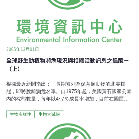
2005年12月01日
全球野生動植物瀕危現況與相關活動訊息之追蹤－
（上）
根據最近新聞指出：「長期被列為保育類動物的北美棕
熊，即將脫離瀕危名單。自1975年起，美國黃石國家公園
內的棕熊數量，每年以4~7％成長率增加，目前在園區內
估計已達到600頭以上，棕熊可望於2006年脫離保育名
生物多樣性
生物大滅絕
單。」這則訊息，對世界各地致力於保育工作的人而言，
是值得欣喜的！然而，反觀台灣的保育成果，從1980年代
至今，似乎少有被挽回的瀕危物種（如：台灣黑熊、雲
豹、梅花鹿等）。到底是什麼原因：台灣劃設的自然保護