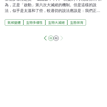
為，正是「啟動」第六次大滅絕的機制。但是這樣的說
法，似乎是太溫和了些，較適切的說法應該是：我們正在
「引爆」第六次大滅絕。怎麼說呢？電影「明天過後
氣候變遷
生物多樣性
生物大滅絕
生態保育
（The Day after Tomorrow）」中的情節，正可以來比較
這兩個動詞間的不同。片中的古氣象學家將地球每年產生
污染的速度，套入大氣運作的模型中，預測地球將於百年
01
02
後進入冰河時期，呼籲各國領袖加強管制對自然的破壞，
以避免冰河的來臨。這個過程正是在宣告人們已經「啟
動」了定時炸彈，人們在炸彈爆炸前，還有一些時間解除
炸彈。但後來的監測卻發現，冰河時期提早來臨，物種相
繼滅絕，就像「引爆」了炸彈的連鎖反應，已經無法停止
了，且會迅速爆炸，人們所能做的，除了逃難，只有祈
禱。由於人類對自然環境的破壞，許多生物已經滅絕或瀕
臨絕種，有些物種甚至還沒被人們命名，就已永遠消失在
這個地球上，近400年的生物多樣性大