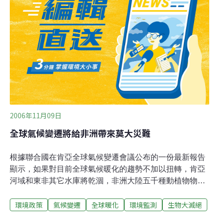
溫度的變化，並且發現這期間有4次大規模的大滅絕（即
50%以上的生物種類消逝），而其中3次是發生在高溫時
期。梅修表示：「基本上在所有高溫期都呈現這種關連
性。當溫度上昇，滅絕的狀況就提高，生物多樣性就相對
降低。」聯合國政府間氣候變遷小組（IPCC）預測說，這
世紀結束時，全球平均氣溫將有可能上昇1.8至4℃（
2006年11月09日
全球氣候變遷將給非洲帶來莫大災難
根據聯合國在肯亞全球氣候變遷會議公布的一份最新報告
顯示，如果對目前全球氣候暖化的趨勢不加以扭轉，肯亞
河域和東非其它水庫將乾涸，非洲大陸五千種動植物物種
在2085年以前，可能有25%-40%從此消失。非洲大陸受
環境政策
氣候變遷
全球暖化
環境監測
生物大滅絕
氣候變遷影響的程度遠比先前想像還嚴重，除了高山冰層
融解之外，佔撒哈拉以南非洲國家國內生產毛額