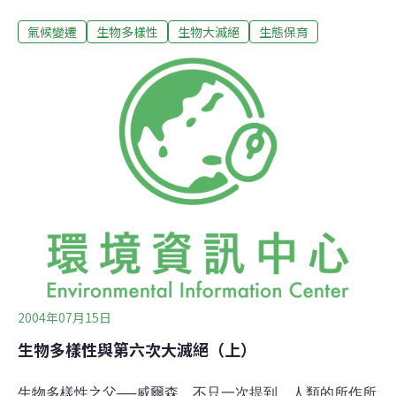
更長，活動範圍擴大，對生物的傷害也逐漸加大。如「爆
氣候變遷
生物多樣性
生物大滅絕
生態保育
炸」般的工業革命在18世紀工業革命之前，物種因人類不
當利用（不論是動物、植物或土地）的情形下，以1年1種
的速度滅絕，也就是說每年會有1個物種永遠消失在地球
上。工業革命後，人類發明了機器，獵捕工具也更為精
良；為了居住，土地一大片一大片地開發；為了取得木材
搭屋或做為燃料，森林一整片地開墾；為了取得更多的土
地，湖泊整個被填平。生物的獵捕與取用，不再只是為了
生存，而是人們飯後的餘興節目。工業革命產生了許許多
多的機器，開發的腳步也跟著加快。以前伐木要一斧一斧
地砍，1天可能只砍1棵樹，現在有電動馬達，1個小時就
可以砍10棵。以前整土整地，要一鏟一鏟地挖，現在只需
要柴油加挖土機，1個月可以鏟平1座山。
2004年07月15日
生物多樣性與第六次大滅絕（上）
生物多樣性之父──威爾森，不只一次提到，人類的所作所