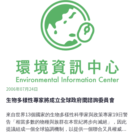
20%-30%、非洲大陸55%出口量的農業，隨著氣候變化的
加劇，2080年代以前，非洲大陸的穀類作物產量將減少
5%以上。這份報告警告，一旦海平線升高50公分，估計
非洲大陸30%的沿海基礎建設面臨被摧毀的危險，坦尚尼
亞2,000平方公里的面積會受到洪水侵襲。以聯合國環境計
劃署、全球氣象組織和其它聯合國機構所提供數字做為基
礎的這份報告同時警告，2100年以前，全球海平線將上升
15-95公分，結果是，受海水侵襲的人數將從1990年的100
萬人，增加到2080年的7,000萬人；氣候變遷也減少人類
的漁獲
2006年07月24日
生物多樣性專家將成立全球政府間諮詢委員會
來自世界13個國家的生物多樣性科學家與政策專家19日警
告「相當多數的物種與族群在本世紀將步向滅絕」，因此
提議組成一個全球協調機制，以提供一個聯合又具權威的