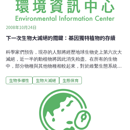
2008年10月24日
下一次生物大滅絕的關鍵：基因獨特植物的存續
科學家們預告，現存的人類將經歷地球生物史上第六次大
滅絕，近一半的動植物將因此消失殆盡。在所有的生物
中，部分物種與其他物種相較起來，對於維繫生態系統運
作上有著極大的重要性；科學家們鑒此踏遍世界各地的草
生物多樣性
生物大滅絕
生態保育
原，最後發現具獨特基因的生物，正是最具價值物種所
在。生態學助理教授卡汀那（Bradley Cardinale）與其研
究團隊，目前正試圖確定哪些物種須立即受到保護。他們
的跨國性研究計劃檢視了全球40份關於草原生態體系的報
告，並透過植物基因結構比較法，重新建構這些報告中
177種開花植物的演進歷程。卡汀那表示，「這份報告針
對美國及歐亞大陸上所有知悉的植物進行研究，因此研究
成果的可信度相當高。我們的研究結果顯示，基因多樣性