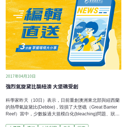
雌性狍。狍隸屬於哺乳綱偶蹄目鹿科屬，是中國「三有」
保護動物。通常情況下都是黃色的，白是因為子發生了罕
見的白化現象。
2017年04月10日
強烈氣旋黛比襲紐澳 大堡礁受創
科學家昨天（10日）表示，日前重創澳洲東北部與紐西蘭
的熱帶氣旋黛比(Debbie)，毀損了大堡礁（Great Barrier
Reef）當中，少數躲過大規模白化(bleaching)問題、狀況
最健康的區段之一。 氣旋黛比除了摧毀自然環境，也造成