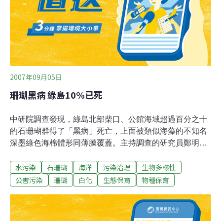
各種奇奇怪怪的疾病……」追尋大香菇的故事，我們來到
台東富崗漁港，準備搭船前往綠島，雖然夏天
2007年09月05日
珊瑚黑病 綠島10%已死
中研院調查發現，綠島北部柴口、公館海域超過百分之十
的石珊瑚群得了「黑病」死亡，上面被類似海藻的不知名
深墨綠色海棉體形同薄膜覆蓋。主持調查的研究員鄭明修
說，這是台灣發現珊瑚群莫名死亡的第一例。鄭明修說，
水污染
石珊瑚
海洋
污染治理
生物多樣性
被覆蓋死亡的石珊瑚群，多數分布在排水溝出海口3公尺
至7公尺深海域，因兩地在綠島民宿、餐廳、飯店集中區
公害污染
珊瑚
白化
生態保育
物種保育
的公館及中寮村附近，研判可能與廢水汙染有關。去年珊
瑚礁學會在綠島做珊瑚總體檢，發現綠島北部柴口、公館
海域的石珊瑚得了「黑病」死亡，類似藻化。鄭明修解