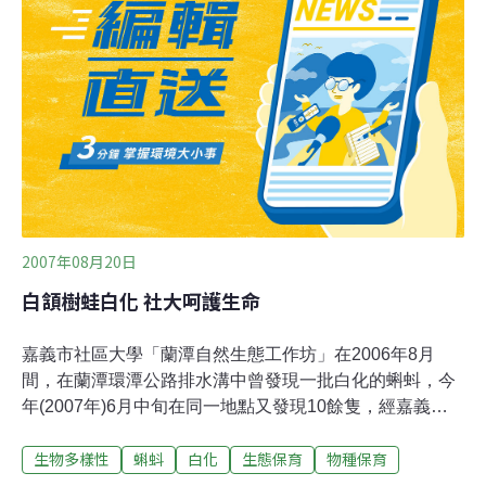
釋，珊瑚「黑病」與白化不同，白化的珊瑚是附著在珊瑚
的單細胞共生藻，因水質惡化等原因離開，珊瑚並未死
亡，仍有回復原貌的可能，黑病則是珊瑚已死。目前黑病
死亡的石珊瑚面積難以估算，大致每100公尺即有超過10
公尺的石珊瑚染病，情況嚴重。東部海岸國家風景區管理
處得曾請專家、學者監測調查，仍無法確定海棉體來源。
目前中研院研究員陳昭倫、中山大學海洋所教授宋克義、
2007年08月20日
白頷樹蛙白化 社大呵護生命
嘉義市社區大學「蘭潭自然生態工作坊」在2006年8月
間，在蘭潭環潭公路排水溝中曾發現一批白化的蝌蚪，今
年(2007年)6月中旬在同一地點又發現10餘隻，經嘉義大
學許富雄博士鑑識是白頷樹蛙，社大將進行長期觀察，以
生物多樣性
蝌蚪
白化
生態保育
物種保育
完整紀錄蘭潭自然生態的變化。社大表示，工作坊成員近
2個月飼養這批白蝌蚪，有2隻已蛻變成幼蛙，卻於數日後