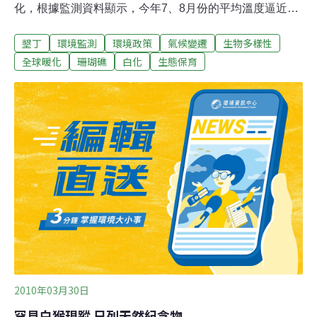
化，根據監測資料顯示，今年7、8月份的平均溫度逼近攝
氏30度，部分珊瑚礁出現嚴重的白化現象，幸好入秋之後
墾丁
環境監測
環境政策
氣候變遷
生物多樣性
的9月和10月，隨著氣溫降到攝氏27度左右，白化面積和
擴散情形已經明顯趨緩。墾管處保育研究課長馬協群課長
全球暖化
珊瑚礁
白化
生態保育
說，珊瑚白化不見得是珊瑚死亡，每年隨著氣溫變化，會
出現不同程度的白化現象，像是一個循環，但令人憂心的
是，全球氣候變遷和暖化，是否會導致珊瑚的循環性跟往
年不一樣，值得注意。
2010年03月30日
罕見白猴現蹤 日列天然紀念物