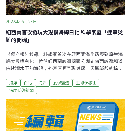
2022年05月23日
紐西蘭首次發現大規模海綿白化 科學家憂「連串災
難的開端」
《獨立報》報導，科學家首次在紐西蘭海岸觀察到原生海
綿大規模白化。位於紐西蘭峽灣國家公園布雷西峽灣和道
佛峽灣水下的海綿，外表原應呈現健康、天鵝絨般的棕
色，如今卻變成白色。寒冷水域罕見 科學家：凸顯氣候問
海洋
白化
海綿
氣候變遷
生物多樣性
題嚴重威靈頓維多利亞大學（Victoria University of
Wellington）海洋生物學教授貝爾（James Bell）在4月的
深度低碳新聞
一次研究參訪中觀察到這個現象。他說，這種白化現象不
只在紐西蘭未曾發現過，就連在國際上，也少有人回報寒
冷水域發生類似事件。「這凸顯了氣候問題的嚴重性。紐
西蘭周圍有這麼多物種，我們不知道牠們的耐熱程度究竟
如何，」貝爾說。這次受影響的海綿是紐西蘭800多種海