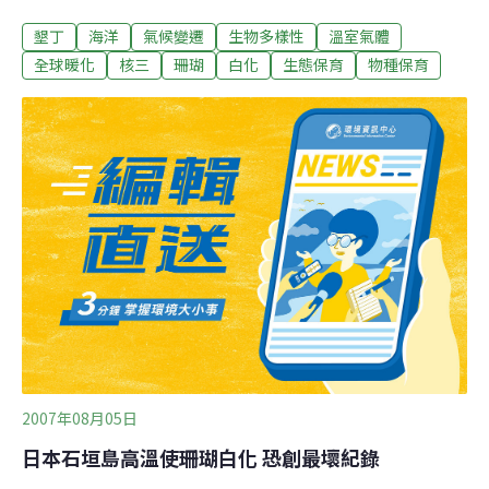
重。7月10日，他帶助理前往核三廠出水口附近潛水調
墾丁
海洋
氣候變遷
生物多樣性
溫室氣體
查，發現對水溫比較敏感的支狀珊瑚，如千孔、軸孔、鹿
角珊瑚白化嚴重，部分葉狀珊瑚也開始白化；3天前他又
全球暖化
核三
珊瑚
白化
生態保育
物種保育
帶助理到出水口潛水調查，發現部分白化的珊瑚長出藻
類，證實已死亡。這是核三廠出水口繼民國76年及87年珊
瑚出現大量白化後，最嚴重的一次珊瑚白化現象。目前對
於墾丁海域珊瑚白化並無良策，曾有學者建議用大型遮陽
網減少太陽照射，但不太可能；治本辦法應是大家如何減
少溫室效應，降低溫度。
2007年08月05日
日本石垣島高溫使珊瑚白化 恐創最壞紀錄