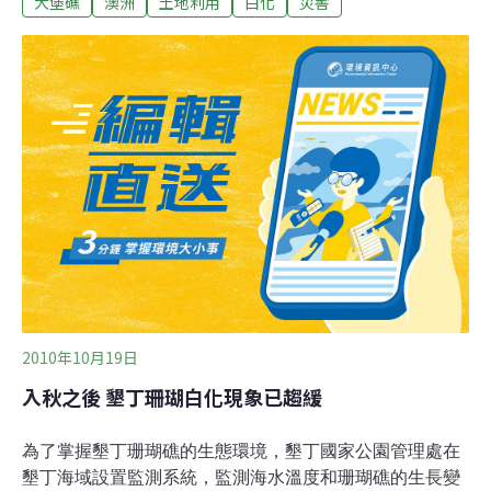
大堡礁
澳洲
土地利用
白化
災害
人員與經濟損失。最近幾週以來，黛比已造成至少6人死
亡，並切斷全球最大煤礦產區之一的鐵路運輸路線。 ARC
珊瑚礁卓越研究中心（ARC Centre of Excellence for
Coral Reef Studies）的科學家表示，這個強勁且移動速度
緩慢的氣旋系統，襲擊大堡礁較為健康的區段。其所造成
的損害，比氣旋可能帶來的有益冷卻效應還大。 ARC透過
聲明指出，「相較於這個氣旋造成的損害，與它相關的任
何冷卻效應，可能都不值一顧。很不幸地，它襲擊了先前
大致躲過最糟糕白化問題的大堡礁區段。」 ARC並補充，
由於海水溫度異常較暖，導致大堡礁這處世
2010年10月19日
入秋之後 墾丁珊瑚白化現象已趨緩
為了掌握墾丁珊瑚礁的生態環境，墾丁國家公園管理處在
墾丁海域設置監測系統，監測海水溫度和珊瑚礁的生長變