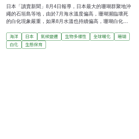
日本「讀賣新聞」8月4日報導，日本最大的珊瑚群聚地沖
繩的石垣島等地，由於7月海水溫度偏高，珊瑚瀕臨壞死
的白化現象嚴重，如果8月水溫也持續偏高，珊瑚白化的
情形可能會刷新1998年所留下的最壞紀錄。目前，日本政
海洋
日本
氣候變遷
生物多樣性
全球暖化
珊瑚
府已積極著手調查該海域的生態變化。專家指出，珊瑚礁
白化的主要原因是海水溫度超過攝氏30度的情形連續發
白化
生態保育
生。至今為止，沖繩地區曾在1998年及2001年、2003年
發生過3次珊瑚礁大量白化的情形，但這3次都是在9月才
確認到出現白化的現象，這次卻是在7月底就確認有白化
情形。 報導引述東京海洋大學教授岡本雄准的話指出，石
垣島2007年6、7月時，一天平均氣溫超過30度的日子有
32天，是氣象觀測史上最多的一次。岡本說，「如果炎熱
的日子再持續下去，很可能大半以上的珊瑚都將面臨滅
亡」。