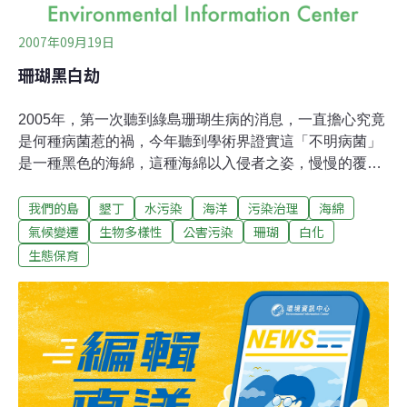
2007年09月19日
珊瑚黑白劫
2005年，第一次聽到綠島珊瑚生病的消息，一直擔心究竟
是何種病菌惹的禍，今年聽到學術界證實這「不明病菌」
是一種黑色的海綿，這種海綿以入侵者之姿，慢慢的覆蓋
住珊瑚，占據牠們的地盤，更驚奇的是，這海綿身上竟然
我們的島
墾丁
水污染
海洋
污染治理
海綿
有大量的藍綠菌，藍綠菌如何寄生在海綿身上，控制牠的
舉動？腦筋裡突然想到了電影《異形入侵》，在幻想的同
氣候變遷
生物多樣性
公害污染
珊瑚
白化
時，也憂心台灣的海洋生態系，是否已進入了不平衡的世
生態保育
界。「嗨！大家好，我住在台灣的海洋裡，已經1,200多年
了，我可能是世界上最老的珊瑚吧！很多朋友喜歡來海裡
看我，大家把我取名為大香菇，說能夠活到我這個歲數，
實在不容易啊！因為我成長很慢，每一年只長1公分，其
實我們珊瑚家族，可說是世界上最長命的動物，如果居住
環境不錯，我們可以一直活下來，而且年紀愈大，愈不容
易死亡哦！唉！可惜的是這幾年我的同伴們，紛紛染上了