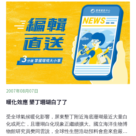
夭折，最近又有數隻白蝌蚪長成幼蛙，大家不敢輕忽，小
心照顧，並拍照紀錄牠們的生長過程，希望讓更多人目睹
這罕見的生物。白色幼蛙的外表皮膚呈現半透明狀，隱約
可見內臟、眼球，瞳孔也是透明的，不似一般蛙類的瞳孔
是深色，活動力比較弱。許富雄表示，蝌蚪全身發白有2
種可能，一是不健康的蝌蚪、二是白化症；白化症的機率
大約僅數百萬分之一，和人類的白化症一樣，是基因突變
造成體內黑色素缺乏，導致全身白色，眼睛瞳孔也較淡
色，而且畏光。
2007年08月07日
暖化效應 墾丁珊瑚白了了
受全球氣候暖化影響，屏東墾丁附近海底珊瑚最近大量白
化或死亡，且珊瑚白化現象正繼續擴大。國立海洋生物博
物館研究員樊同雲說，全球性生態浩劫預料會愈來愈嚴