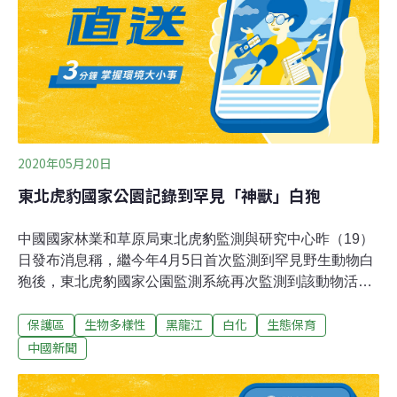
綿物種的其中一種，分布在布雷西峽灣附近十幾處。在某
些地區，多達95%的海綿已經失去了顏色。「我們粗估至
少有數十萬株海綿已經白化，甚至更多，」貝爾說。提供
魚類棲身之所 海綿生態功能重要科學家們推測海綿白化速
2020年05月20日
東北虎豹國家公園記錄到罕見「神獸」白狍
中國國家林業和草原局東北虎豹監測與研究中心昨（19）
日發布消息稱，繼今年4月5日首次監測到罕見野生動物白
狍後，東北虎豹國家公園監測系統再次監測到該動物活動
畫面。據新華社報導，該監測系統於4月14日拍攝並傳回
保護區
生物多樣性
黑龍江
白化
生態保育
一段罕見的動物視頻，同一鏡頭中完整記錄了一黃一白兩
隻鹿科動物正在林中活動。經國家林業和草原局東北虎豹
中國新聞
監測與研究中心副主任馮利民鑑定，兩隻鹿科動物都確定
為狍，其中白色鹿科動物為罕見的白狍，黃是雄性，白是