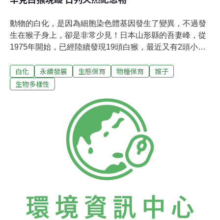
動物的白化，是因為細胞染色體基因發生了變異，不過發
生在猴子身上，卻是非常少見！日本山形縣的吾妻峰，從
1975年開始，已經陸續發現19頭白猴，最近又有2頭小白
猴現蹤，在日本引起話題。這就是白猴，白色的日本猴，
白化
永續發展
生態保育
物種保育
猴子
牠們棲息在日本山形縣的吾妻峰，是日本政府指定的「天
然紀念物」，這2頭白猴在雪地裡打鬧，當地民眾還幫牠
生物多樣性
們分別取了名字。