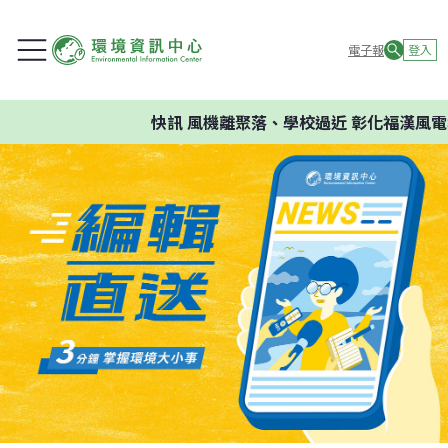
電子報
登入
快訊
風機離聚落、學校過近 彰化福漢風電