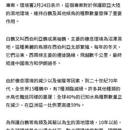
專案。環境署2月24日表示，這個專案對於保護歐亞大陸
的濕地環境、維持白鶴及其他候鳥的種群數量發揮了重要
作用。
白鶴又叫西伯利亞鶴或黑袖鶴，主要的棲息環境為沼澤濕
地。這種美麗的鳥類在西伯利亞北部繁殖，每年的冬天，
它們沿東、西兩條主要的遷徙路線，飛越數千公里，最終
抵達中國南方和伊朗過冬。
由於棲息環境的減少以及偷獵等因素，到二十世紀70年
代，全世界15種鶴中，有7種瀕臨滅絕。許多其他種類的
水鳥也難逃同樣的噩運：全球40%的已知水鳥種群數量正
在減少，在亞洲這一比例更高達59%。
為保護白鶴等鳥類及其賴以為生的濕地環境，10年以前，