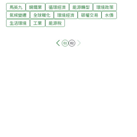
馬英九
鋼鐵業
循環經濟
能源轉型
環境政策
的水量，超過的話水價恐怕就會累進調高。馬英九表示，
「必須要建立碳權交易的制度，我們也要開徵能源稅，但
氣候變遷
全球暖化
環境經濟
碳權交易
水價
是能源稅不是為了要增加政府財政收入，而是要達成節能
生活環境
工業
能源稅
減炭的目標。」所謂的能源稅，就是往後汽柴油、天然
氣、煤碳、航空燃油等油品以及桶裝瓦斯都要從量課稅，
也就是價格會往上看漲，除了燃料之外，生活必需的水，
01
02
馬英九也認為應該節制用量。選前，馬英九就對鋼鐵業者
直言，想擴大投資，要去種樹。並主張開徵能源稅。他還
提出減碳目標，CO2排放量在2016年至2020年間回到
2008年排放量的50%，2025年回到2000年排放量，2050
年回到2000年排放量的50%。 未來，馬英九將加速訂定
「溫室氣體減量法」，在