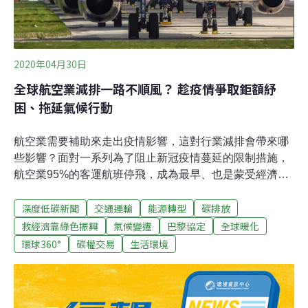
2020年04月30日
全球航空業減排一路不順風？ 趁疫情爭取鉅額紓
困、拖延氣候行動
航空業需要補助來走出疫情影響，這對行業減排會帶來哪
些影響？面對一系列為了阻止新冠疫情蔓延的限制措施，
航空業95%的客運航班停飛，成為最早、也是蒙受經濟損
失最大的行業之一。該行業稱今年虧損將超2500億美元。
深度低碳新聞
交通運輸
能源轉型
碳排放
最近幾週，不論是各家航空公司，還是整個航空業，都紛
紛發出求救。但緊接著，這些求救之聲卻引來了環境和社
救經濟靠綠色振興
氣候變遷
巴黎協定
全球暖化
會正義倡導人士的譴責，他們懷疑航空業正利用疫情，進
環球360°
碳權交易
生活環境
一步拖延應對氣候變遷行動。幾家著名組織呼籲各國政府
無論給航空公司提供何種支持都必須確保帶有環境附加條
件。這些組織有美國環保協會（Environmental Defence
Fund）、總部位於布魯塞爾的歐洲運輸與環境聯合會