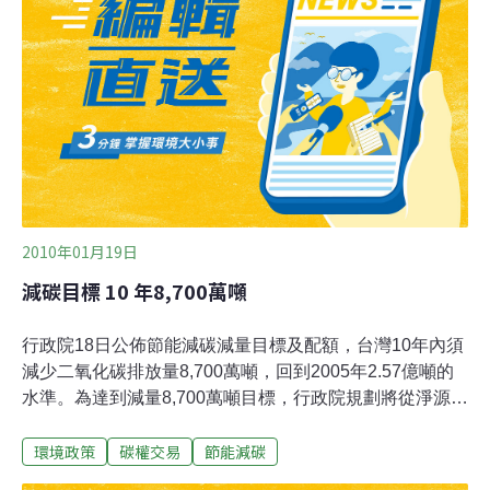
（Transport & Environment）、英國公共政策研究所
（Institute for Public Policy Research）以及綠色和平。
2010年01月19日
減碳目標 10 年8,700萬噸
行政院18日公佈節能減碳減量目標及配額，台灣10年內須
減少二氧化碳排放量8,700萬噸，回到2005年2.57億噸的
水準。為達到減量8,700萬噸目標，行政院規劃將從淨源、
節流、境外採購碳權、植林，和開徵能源稅、碳權交易、
環境政策
碳權交易
節能減碳
擴大民營電廠、綠建築、重大投資案抵換碳權等方向，多
管齊下，訂出各項目減量配額。其中配額最高、減量最大