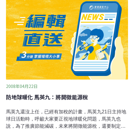
宗的是潔淨能源，達4,100萬噸；其次是境外碳權購買，預
估達2,670萬噸。官員表示，淨源部分，將透過提高低碳如
天然氣、再生能源、核能等發電比率，預料將有利能源三
法全數過關施行，也有利再生能源產業發展，並將同步配
合再生能源產業登陸鬆綁的政策，以利企業在對岸取得碳
權排放的抵換權 。至於境外採購碳權，將以國營事業為推
動重點，台電、中油將是大戶，須減少2,670萬噸。目前環
保署已規劃在日本設立碳權抵換公司，協助企業進行碳權
抵換。不過，向國外購買或取得上限占35%，企業須先在
國內減
2008年04月22日
防地球暖化 馬英九：將開徵能源稅
馬英九還沒上任，已經有加稅的計畫，馬英九21日主持地
球日活動時，呼籲大家要正視地球暖化問題，馬英九也
說，為了推廣節能減碳，未來將開徵能源稅，還要制定人
均水消耗量，也就是每人平均每天最好用在245公升以內