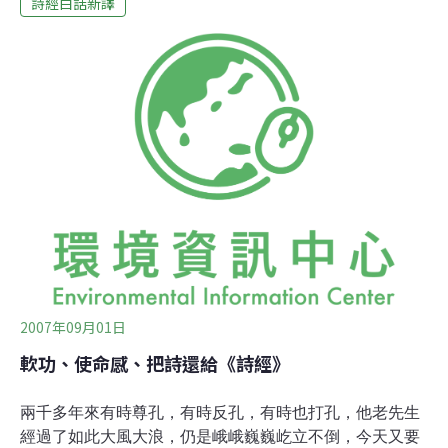
詩經白話新譯
覯閔既多，受侮不少。 靜言思之，寤辟有摽。日居月諸，
胡迭而微？ 心之憂矣，如匪澣衣。 靜言思之，不能奮飛。
柏木小舟一條柏木小舟，在河中漂流。 睜著眼睛不能睡，
有難言的隱憂。 並非我沒有好酒，並非我不想遨遊。我的
心不是銅鏡，事事都可照分明。 我也有同胞兄弟，他們對
我都不支持。 我曾向他們求助，他們卻對我發怒。我的心
不是石頭，可以隨便轉移。 我的心不是草蓆，可以隨便捲
起。 我有自己的威儀和骨氣，不能隨便屈膝。我悲傷擔
心，為那些小人嫉恨。 受盡了他們侮辱和輕視。 靜下來仔
細想想，仍是搥胸悲戚。太陽啊！月亮啊！為什麼這樣交
替昏暗？ 我是如此憂傷，像一
2007年09月01日
軟功、使命感、把詩還給《詩經》
兩千多年來有時尊孔，有時反孔，有時也打孔，他老先生
經過了如此大風大浪，仍是峨峨巍巍屹立不倒，今天又要