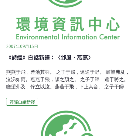
朝三暮四，完全不講道理。
2007年09月15日
《詩經》白話新譯：〈邶風．燕燕〉
燕燕于飛，差池其羽。 之子于歸，遠送于野。 瞻望弗及，
泣涕如雨。燕燕于飛，頡之頏之。 之子于歸，遠于將之。
瞻望弗及，佇立以泣。燕燕于飛，下上其音。 之子于歸，
遠送于南。 瞻望弗及，實勞我心。仲氏任只，其心塞淵。
詩經白話新譯
終溫且惠，淑慎其身。 先君之思，以勖寡人。※「頡頏」
音同「協航」；「勖」音同「續」。 小燕子小燕子飛舞，
參差尾羽。 妹妹出嫁，送她到城下。 眼看她背影逝去，淚
下如雨。小燕子飛翔，忽下忽上。 妹妹出嫁，送她到坡
旁。 眼看她背影消逝，路邊飲泣。小燕子飛翔，高低哀