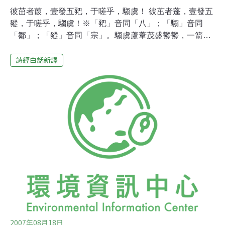
彼茁者葭，壹發五豝，于嗟乎，騶虞！ 彼茁者蓬，壹發五
豵，于嗟乎，騶虞！※「豝」音同「八」；「騶」音同
「鄒」；「豵」音同「宗」。騶虞蘆葦茂盛鬱鬱，一箭射
中五頭野豬， 了不起呵，騶虞！野菊茂盛鬱鬱，一箭射中
詩經白話新譯
五頭小豬， 了不起呵，騶虞！
2007年08月18日