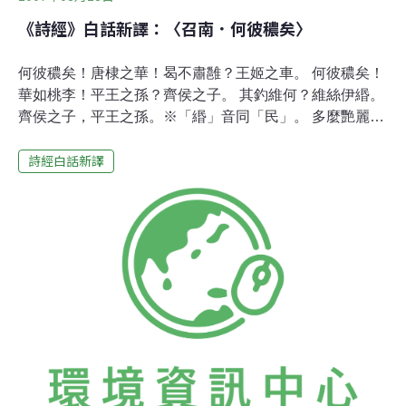
《詩經》白話新譯：〈召南．何彼穠矣〉
何彼穠矣！唐棣之華！曷不肅雝？王姬之車。 何彼穠矣！
華如桃李！平王之孫？齊侯之子。 其釣維何？維絲伊緡。
齊侯之子，平王之孫。※「緡」音同「民」。 多麼艷麗喲
多麼艷麗喲，唐棣的花葉， 多麼肅穆喲，王姬的嫁車。多
詩經白話新譯
麼艷麗的花喲，紅是桃白是李， 齊侯的公子娶了平王的孫
女兒。那珍貴的釣竿喲，魚線是白絲， 平王的孫女嫁了齊
侯的公子。