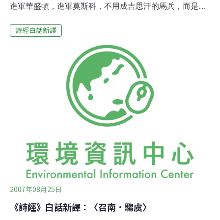
進軍華盛頓，進軍莫斯科，不用成吉思汗的馬兵，而是行
仁行義。（一） 軟攻今天人類文化處境，大國小國窮國富
詩經白話新譯
國都是惶惶然失去了方向，百年來率領我們的西方文化也
變了質，所謂民主已成了強權是主人，所謂科學也正受著
獨裁和極右宗教的迫害，工業革命後的資本主義已領我們
走向貧富兩極端，在這種情形下，中國《論語》的「立其
根本」和詩教的「溫柔敦厚」，就變成唯一的「其他選
擇」了。加拿大一家報紙上曾刊出大標題：「中國要以軟
攻征服世界――以孔子作彈頭」。這樣的消息，過去兩年
不斷出現，但這次是聯邦政府情報局洩漏的祕密，充滿了
火藥味。報導中說：中國的經濟起飛已把西方國家弄得手
忙腳亂，2008年的奧運、最近太空船的發射，以及近年來
正在建立的一千所國際孔子學院，都是軟攻的手段。中國
這招真是相當漂亮，不是槍砲火箭，而是堂堂皇皇大
2007年08月25日
《詩經》白話新譯：〈召南．騶虞〉