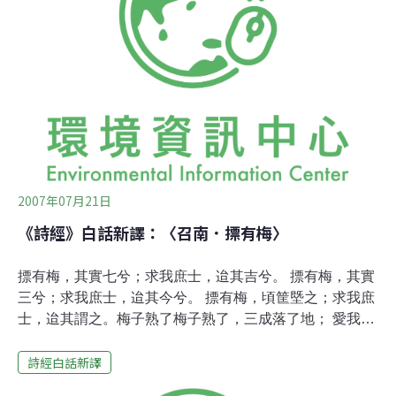
2007年07月21日
《詩經》白話新譯：〈召南．摽有梅〉
摽有梅，其實七兮；求我庶士，迨其吉兮。 摽有梅，其實
三兮；求我庶士，迨其今兮。 摽有梅，頃筐塈之；求我庶
士，迨其謂之。梅子熟了梅子熟了，三成落了地； 愛我的
男人呀，不要再遲疑。梅子熟了，七成落了地； 愛我的男
詩經白話新譯
人呀，正是好日子。梅子熟了，裝進了筐裡； 愛我的男人
呀，快來娶我為妻。