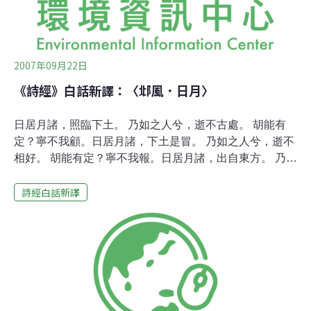
2007年09月22日
《詩經》白話新譯：〈邶風．日月〉
日居月諸，照臨下土。 乃如之人兮，逝不古處。 胡能有
定？寧不我顧。日居月諸，下土是冒。 乃如之人兮，逝不
相好。 胡能有定？寧不我報。日居月諸，出自東方。 乃如
之人兮，德音無良。 胡能有定？俾也可忘。日居月諸，東
詩經白話新譯
方自出。 父兮母兮，畜我不卒。 胡能有定？報我不述。太
陽與月亮太陽啊！月亮啊！照臨大地。 怎麼會有這種人？
我發誓不跟他在一起。 他的心猶豫不定，對我完全不照
應。太陽啊！月亮啊！照臨國土。 怎麼會有這種人？我發
誓不再愛他了。 他的心猶豫多疑，對我完全不珍惜。太陽
啊！月亮啊！升自東方。 怎麼會有這種人？沒有品格和天
良。 他的心遊遊幌幌，把我完全遺忘。太陽啊！月亮啊！
升自東方。 父親啊！母親啊！我真不應該離開你。 他為人