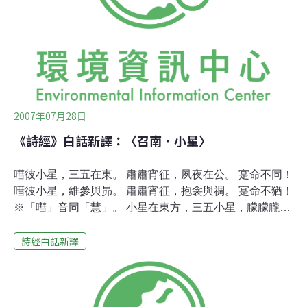
2007年07月28日
《詩經》白話新譯：〈召南．小星〉
嘒彼小星，三五在東。 肅肅宵征，夙夜在公。 寔命不同！
嘒彼小星，維參與昴。 肅肅宵征，抱衾與禂。 寔命不猶！
※「嘒」音同「慧」。 小星在東方，三五小星，朦朦朧
朧， 夜晚還要趕路，疾疾匆匆，為了公事。 唉，我的命實
詩經白話新譯
在不幸。在東方，參星，昴星，亮晶晶， 夜晚還要趕路，
背了自己行李。 唉，我的命實在不同。