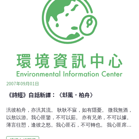
親自治染。 思念妳，亡妻，是誰的過失？葛布粗粗細細，
涼風又起。 思念妳，亡妻，永在我心裏。
2007年09月01日
《詩經》白話新譯：〈邶風．柏舟〉
汎彼柏舟，亦汎其流。 耿耿不寐，如有隱憂。 微我無酒，
以敖以游。我心匪鑒，不可以茹。 亦有兄弟，不可以據。
薄言往愬，逢彼之怒。我心匪石，不可轉也。 我心匪席，
不可卷也。 威儀棣棣，不可選也。憂心悄悄，慍於群小。