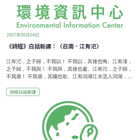
2007年08月04日
《詩經》白話新譯：〈召南．江有汜〉
江有汜，之子歸，不我以！ 不我以，其後也悔。江有渚，
之子歸，不我與！ 不我與，其後也處。江有沱，之子歸，
不我過！ 不我過，其嘯也歌。江有潟湖江水流入潟湖，你
棄我而去，不再管我！ 不再管我，你會後悔失措。江中有
詩經白話新譯
小島，你與我分手了，孤單一人！ 一人，怎麼生活。江水
有支溪，你與我分離，晝夜相思！ 相思，只有長嘆飲泣。