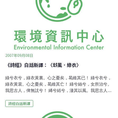
唱。 妹妹出嫁，送她到南郊。 眼看她背影消逝，心碎如
燒。她值得信任，誠懇溫文， 賢慧柔順，處世謹慎。 她常
說：「思念先君」，鼓勵我這寡德人。
2007年09月08日
《詩經》白話新譯：〈邶風．綠衣〉
綠兮衣兮，綠衣黃裏。心之憂矣，曷維其已！ 綠兮衣兮，
綠衣黃裳。心之憂矣，曷維其亡！ 綠兮絲兮，女所治兮。
我思古人，俾無訧兮！ 絺兮綌兮，淒其以風。我思古人，
實獲我心。※「曷」音同「何」；「訧」音同「尤」；
詩經白話新譯
「絺綌」音同「吃細」。綠衣綠衣，綠衣，綠色外表，黃
色裏子。 內心悲悽，何時才停止？綠衣，綠衣，綠色上
裝，黃色下裳。 內心淒涼，何時才能忘？綠色絲線，是妳