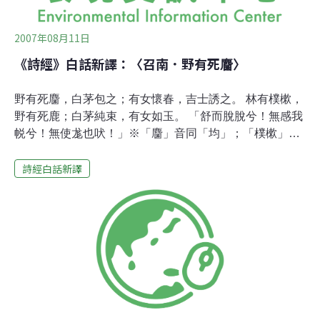
2007年08月11日
《詩經》白話新譯：〈召南．野有死麕〉
野有死麕，白茅包之；有女懷春，吉士誘之。 林有樸樕，
野有死鹿；白茅純束，有女如玉。 「舒而脫脫兮！無感我
帨兮！無使尨也吠！」※「麕」音同「均」；「樸樕」音
同「樸素」；「帨」音同「稅」；「尨」音同「龐」。野
詩經白話新譯
地死獐野地裡有頭死獐，茅草整齊的包著； 有位懷春的少
女，體面的男子追求她。林地裡有棵橡樹，野地裡有頭死
鹿； 茅草巧巧的捆成一束，懷春少女美如玉。「慢一點
兒，這樣已很舒服！ 不要碰我裙裾！ 也不要讓狗叫！」