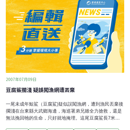
殖量少，而且一出生就得靠自己面對殘酷的競爭環境，還
好有背上與生俱來的武器─硬棘，能幫牠躲過不少劫難。
從雙髻鯊、小角鯊例子中我們得知，牠們最大的敵人反而
來自岸上；海岸開發、海洋污染及漁業發展，讓鯊魚的生
存環境遭破壞，食物也大量減少，加上亞洲人愛吃魚翅和
豆腐鯊，更加速鯊魚滅絕。 鯊魚屬於海洋生物鏈中最上
層，以俗稱豆腐鯊的鯨鯊為例，一旦數量減少，原本鯨鯊
濾食的食物鏈中層生物將大量增加，危及食物鏈底層的
2007年07月09日
豆腐鯊擱淺 疑誤闖漁網遭丟棄
一尾未成年鯨鯊（豆腐鯊)疑似誤闖漁網，遭到漁民丟棄後
擱淺在台東縣大武鄉海邊，海巡署弟兄雖全力搶救，還是
無法挽回牠的生命，只好就地掩埋。這尾豆腐鯊長7米，
重約2噸。台東縣政府農業局技正陳哲明趕表示，豆腐鯊