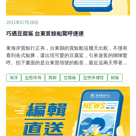
2011年07月28日
巧遇豆腐鯊 台東賞鯨船驚呼連連
東海岸賞鯨行正夯，台東縣的賞鯨船這幾天出航，不僅有
看到各式鯨豚，還出現可愛的豆腐鯊，引來遊客的陣陣驚
呼。拍下畫面的是台東晉領號的船長，最近這兩天帶著遊
客出門賞鯨，卻碰上了海上稀客。這尾長約四公尺的闊嘴
海洋
生態保育
賞鯨
豆腐鯊
生物多樣性
鯨鯊
大魚，身上還帶著白色斑點的小豆腐鯊，在海洋中，扮演
掠食者角色的鯊魚，總是給人凶悍印象，但其實豆腐鯊是
所有鯊魚類中最溫馴的一種，缺乏天賦的攻擊性，甚至還
會俏皮的在小船邊游來游去。賞鯨號導覽人員：「牠的個
性很溫和。」原本只是想賞鯨，沒想到卻連豆腐鯊都一起
看到了，也讓當天在船上的遊客，大呼好過癮，真的是不
虛此行。