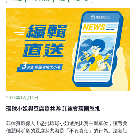
大小。由於豆腐鯊屬一級保育類動物，且石城漁港無設施
可以安置，在場漁民決定讓其放歸大海。
2016年12月14日
環球小姐與豆腐鯊共游 菲律賓環團怒批
菲律賓環保人士怒批環球小姐選美比賽主辦單位，讓選美
佳麗與瀕危的豆腐鯊共游是「不負責任」的行為。法新社