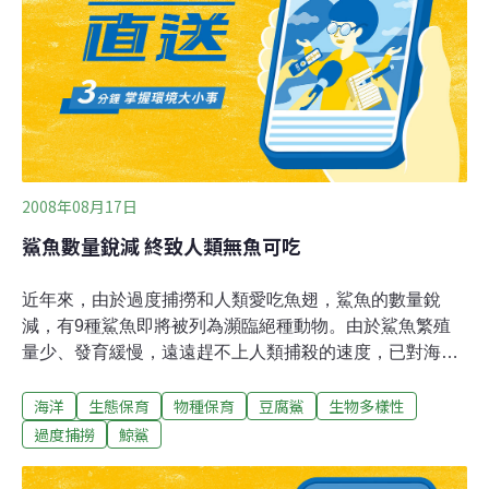
護送下送到外海野放。 成大教授王建平說，豆腐鯊是海中
生物，習慣海水環境，台南運河河口一帶是海、淡水交
雜，越往上游，海水成分越低，幸好下午2時許豆腐鯊已
被護送下送到外海，短期在海、淡水交雜的環境中活動，
對健康應該還沒有大礙。
2008年08月17日
鯊魚數量銳減 終致人類無魚可吃
近年來，由於過度捕撈和人類愛吃魚翅，鯊魚的數量銳
減，有9種鯊魚即將被列為瀕臨絕種動物。由於鯊魚繁殖
量少、發育緩慢，遠遠趕不上人類捕殺的速度，已對海洋
食物鏈造成嚴重衝擊。 雙髻鯊是鯊魚中演化相當進步的種
海洋
生態保育
物種保育
豆腐鯊
生物多樣性
類，頭部感應電波磁場的範圍，比其它鯊魚來得廣大，海
洋中無論大小魚都退避三舍，但牠們在部分地區已銳減
過度捕撈
鯨鯊
99％，是目前面臨最大生存危機的鯊魚種類，世界保育聯
盟即將把牠列入瀕臨絕種動物的名單。另外，小角鯊的繁