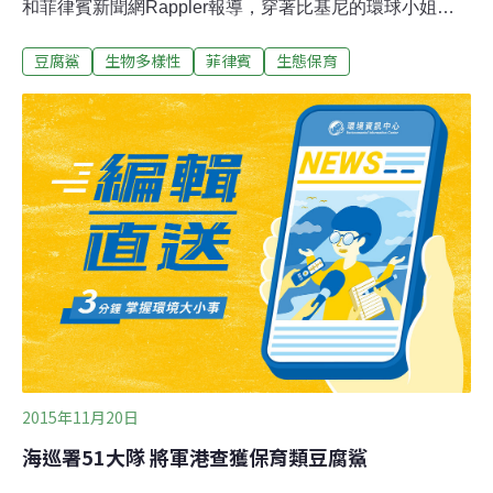
和菲律賓新聞網Rappler報導，穿著比基尼的環球小姐參
賽佳麗在船上微笑著朝鏡頭揮手，與全世界體型最大的魚
豆腐鯊
生物多樣性
菲律賓
生態保育
類豆腐鯊共游宿霧島外海。環球小姐選美比賽明年1月將
在菲律賓舉行。環保團體強烈反對遊客與豆腐鯊共游。他
們表示，餵食豆腐鯊會讓牠們依賴人類，容易受到盜獵，
而且船隻的引擎螺旋葉片會傷到牠們。綠色和平組織東南
亞分部（Greenpeace SoutheastAsia）的辛區斯（Vince
Cinches）說：「我們害怕因為環球小姐去到那裡，菲律
賓做了觀光的不良示範。」菲律賓野生動物保育團體多年
來反對在宿霧的歐斯陸（Oslob）發展豆腐鯊觀光事業，
但地方官員表示，這是當地居民的生計來源。
2015年11月20日
海巡署51大隊 將軍港查獲保育類豆腐鯊