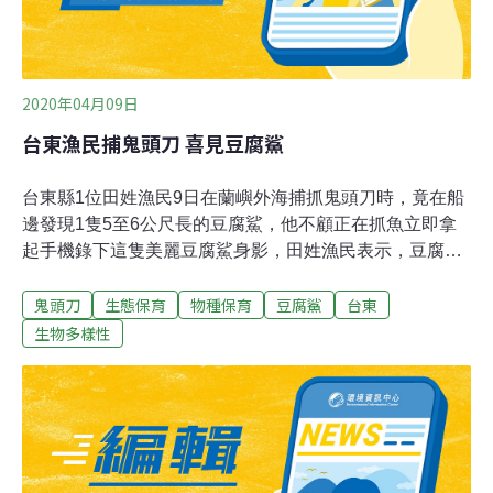
2020年04月09日
台東漁民捕鬼頭刀 喜見豆腐鯊
台東縣1位田姓漁民9日在蘭嶼外海捕抓鬼頭刀時，竟在船
邊發現1隻5至6公尺長的豆腐鯊，他不顧正在抓魚立即拿
起手機錄下這隻美麗豆腐鯊身影，田姓漁民表示，豆腐鯊
不怕人，老一輩漁民稱之「憨鯊」，非常可愛。俗稱豆腐
鬼頭刀
生態保育
物種保育
豆腐鯊
台東
鯊的鯨鯊目前名列國際自然保育聯盟IUCN紅皮書瀕危物
種，是目前世界上體型最大的魚類，尚未禁止捕抓前，因
生物多樣性
豆腐鯊肉質鮮嫩在夜市、快炒店及餐廳常見，台灣也因此
被冠上吃豆腐鯊惡島之名。 因為豆腐鯊個性溫和，身上帶
有白色小斑點，老一輩漁民稱之「憨鯊」或「大憨鯊」，
看起來呆呆的不怕漁船，常常會游過來跟漁船玩耍，相當
可愛，這是2020年首度遇見。 豆腐鯊因不會傷害其他魚
種，個性溫和又有「海洋中溫柔巨人」美名，過去因肉質