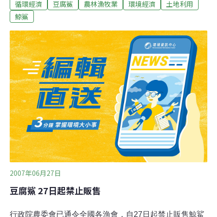
循環經濟
豆腐鯊
農林漁牧業
環境經濟
土地利用
是管制捕捉魚類，今年的管制數量是30尾，早在今年3月
27日就已經達到管制數目，禁止捕捉，已經捕捉的應該在
鯨鯊
6月27日以前全部出清，漁民誤捕後需放回海中。八一大
隊表示，鯨魚、海豚或是鯊魚都是海洋生態的上層掠食
者，同時也是海洋最佳的健康指標，台灣每年鯨豚擱淺數
目不在少數，原因不外乎是游至靠近岸邊的海域，退潮後
擱淺，所以海巡署呼籲大家，如有發現類似情形，請撥打
118報案專線，讓大家一起為台灣的海洋生態盡一份心
力。
2007年06月27日
豆腐鯊 27日起禁止販售
行政院農委會已通令全國各漁會，自27日起禁止販售鯨鯊