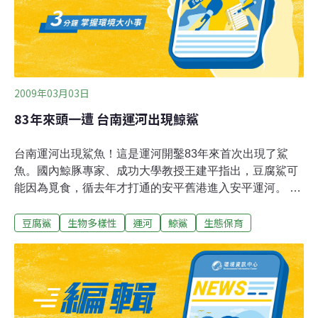
2009年03月03日
83年來頭一遭 台南運河出現鯨鯊
台南運河出現鯊魚！這是運河開鑿83年來首次出現了鯊
魚。國內鯨豚專家、成功大學教授王建平指出，豆腐鯊可
能因為覓食，循去年才打通的安平舊港進入安平運河。 這
隻3公尺長的豆腐幼鯊，昨天(2日)上午7時許現身在台南運
豆腐鯊
生物多樣性
運河
鯨鯊
生態保育
河，可能因為對地形不熟悉，鯊魚在水中載浮載沉，消防
局聞訊前來處理，擔心牠碰撞受傷，試圖以兩部救生艇包
抄，將牠驅離出港。但鯊魚見到船隻靠近，立即下潛，等
到船隻離去後才又浮出水面，與隊員們大玩捉迷藏。 後來
有漁民建議以漁網來捕撈，此舉果然奏效，下午2時許，
豆腐鯊果然在安億橋下被漁網捕捉到，隨即在義消及漁民