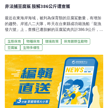
非法捕豆腐鯊 肢解386公斤遭查獲
最近在東海岸海域，被列為保育類的豆腐鯊數量，有增加
的趨勢。岸巡八二大隊，昨天在台東縣成功籍漁船「龍漁
發六號」上，查獲已遭肢解的豆腐鯊肉共計386.9公斤，全
案依違反野生動物保育法移送法辦。岸巡八二大隊昨天中
生態保育
物種保育
環境政策
保育類野生動物
午接獲報案，指稱成功籍「龍漁發六號」船上載有私宰的
豆腐鯊，漁船於下午1點40分進入新港漁港安檢所時，岸
豆腐鯊
生物多樣性
巡人員上船查察，果然在前艙發現疑似有鯨豚肢解肉塊，
經水產試驗所人員鑑定，證實為保育類的豆腐鯊。豆腐鯊
被肢解成26塊，總計386.9公斤，陳姓船主辯稱，是在海
上撿到已死亡的豆腐鯊，撈上船後才加以肢解，不過仍依
野生動物保育法移送。豆腐鯊又為鯨鯊，過去因頻遭獵捕
而數量銳減，列入保育後，數量有增加的趨勢，但是因為
肉質滑嫩，在市場上仍頗受青睞，所以還是會有漁民鋌而
走險、違法捕捉，據了解，目前收購豆腐鯊肉，價格約每
公斤2百元左右。