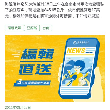
海巡署岸巡51大隊據報18日上午在台南市將軍漁港查獲私
宰的豆腐鯊，現場查扣845.65公斤，依市價推算近17萬
元，楊姓船供稱是在將軍漁港外海撈捕，不知情豆腐鯊屬
保育類，51大隊訊後依漁業法將楊姓船長等9人，移送台
環境政策
豆腐鯊
台南
南地檢署偵辦。據五一大隊調查，楊姓船長從高雄北上，
近幾日都在台南沿海作業，在台南將軍漁港休息並出售漁
獲，昨日清晨返回將軍漁港時，被當地眼尖的漁民看到船
上有裝載已分切的鯨鯊肉，立即通報海巡署才查獲此案。
五一大隊指出，近年來查緝私捕鯨鯊案件，最多才3、400
公斤，這次數量算相當龐大，且肢解手法純熟，楊姓船長
辯稱不知道鯨鯊是保育類動物，仍被依法送辦。
2011年08月05日