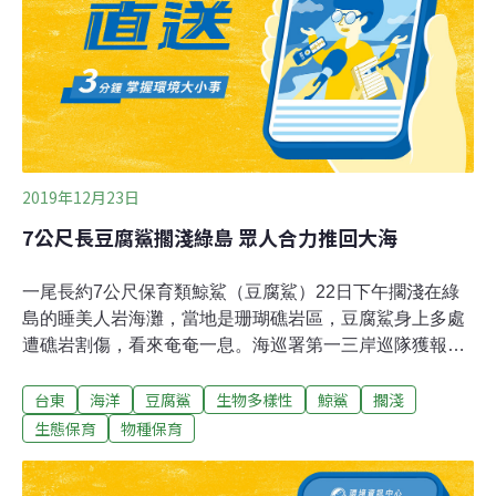
鮮美遭人類捕食，數量日漸稀少，要見到其身影美麗可以
說是相當不容易。
2019年12月23日
7公尺長豆腐鯊擱淺綠島 眾人合力推回大海
一尾長約7公尺保育類鯨鯊（豆腐鯊）22日下午擱淺在綠
島的睡美人岩海灘，當地是珊瑚礁岩區，豆腐鯊身上多處
遭礁岩割傷，看來奄奄一息。海巡署第一三岸巡隊獲報前
往現場表示，這尾豆腐鯊體型龐大，且逢退潮無法順利推
台東
海洋
豆腐鯊
生物多樣性
鯨鯊
擱淺
入海中，加上吊車等大型機具因地形無法抵達現場，救援
相當困難。綠島海洋研究站人員也到場協助維持擱淺豆腐
生態保育
物種保育
鯊生命跡象。晚間6時許，在眾人合力下終於將豆腐鯊推
入大海。