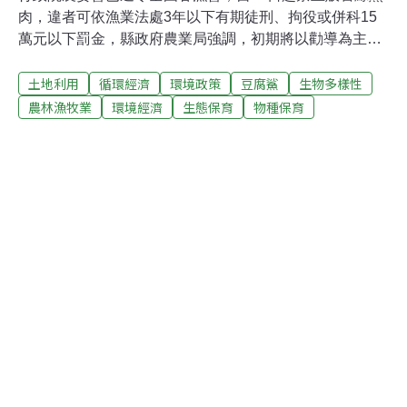
肉，違者可依漁業法處3年以下有期徒刑、拘役或併科15
萬元以下罰金，縣政府農業局強調，初期將以勸導為主，
若非必要，暫時不會開罰。蘇澳區漁會總幹事林月英表
土地利用
循環經濟
環境政策
豆腐鯊
生物多樣性
示，鯨鯊並非保育類動物，但名列華盛頓公約組織
（CITES）的保育物種，農委會近年來都會訂出限額，總
農林漁牧業
環境經濟
生態保育
物種保育
量管制鯨鯊的漁獲量，2006年全國60尾，今年只剩下30
尾，今年3月27日全國30尾的配額就已額滿，農委會也公
告，已捕撈的鯨鯊須在3個月內賣完，27日起，不能再販
售鯨鯊或鯨鯊肉，2008年起全面禁捕，也就代表今後市面
上再也見不到販售豆腐鯊。