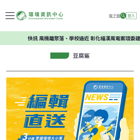
電子報
登入
快訊
風機離聚落、學校過近 彰化福漢風電案環委建議不應開
豆腐鯊