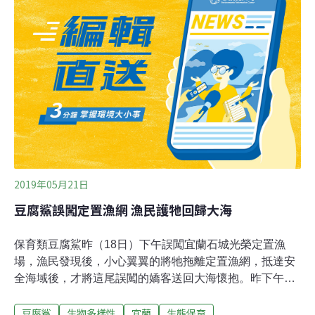
2019年05月21日
豆腐鯊誤闖定置漁網 漁民護牠回歸大海
保育類豆腐鯊昨（18日）下午誤闖宜蘭石城光榮定置漁
場，漁民發現後，小心翼翼的將牠拖離定置漁網，抵達安
全海域後，才將這尾誤闖的嬌客送回大海懷抱。昨下午定
置漁場漁民準備收網時，捲取最末端網袋時，發現一尾豆
豆腐鯊
生物多樣性
宜蘭
生態保育
腐鯊混在於群內，目測長約5公尺、重達2噸，長如舢舨船