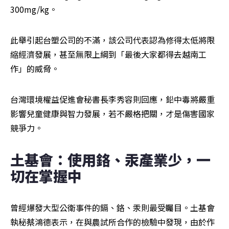
300mg/kg。
此舉引起台塑公司的不滿，該公司代表認為修得太低將限
縮經濟發展，甚至無限上綱到「最後大家都得去越南工
作」的威脅。
台灣環境權益促進會秘書長李秀容則回應，鉛中毒將嚴重
影響兒童健康與智力發展，若不嚴格把關，才是傷害國家
競爭力。
土基會：使用鉻、汞產業少，一
切在掌握中
曾經爆發大型公衛事件的鎘、鉻、汞則最受矚目。土基會
執秘蔡鴻德表示，在與農試所合作的檢驗中發現，由於作