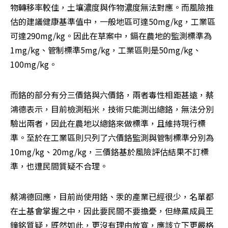
物轉移率較佳，土壤濃度與作物濃度無法對應。而風險推
估的建議健康基準值中，一般地區可達50mg/kg，工業區
可達290mg/kg。因此在草案中，鎘在農地的監測標準為
1mg/kg、管制標準5mg/kg，工業區則是50mg/kg、
100mg/kg。
而鉻的部分有分三價鉻與六價鉻，兩者毒性相距甚遠，蔡
鴻德表示，目前檢測稻米，技術只能測出總鉻，無法分別
驗出兩者，因此在農地以總鉻來做標準，且維持現行標
準。至於在工業區則只列了六價鉻監測與管制標準分別為
10mg/kg、20mg/kg，三價鉻基於風險評估結果不訂標
準，也遭民間質疑不合理。
蔡鴻德回應，目前尚使用鉻、汞的產業已經很少，名單都
在土基會掌握之中，因此要民間不要擔憂，但綠黨成員王
鐘銘質疑，既然如此，更沒有理由放寬，應該立下更嚴格