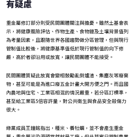
有疑慮
重金屬修訂部分則受民間團體關注與擔憂。雖然土基會表
示，將健康風險評估、作物生產、食物鏈及土壤背景值列
為考量因素，且跟隨世界各國趨勢做分區管理，但與現行
管制值比較後，將健康基準值低於現行管制值的向下修
嚴，高於者卻沿用或放寬，讓民間團體不能接受。
民間團體質疑此放寬會變相鼓勵亂倒爐渣、集塵灰等廢棄
物，甚至可能是為進口廢五金計畫大開方便之門。而且國
內農地與住宅、工業區相混的情況嚴重，若分區訂標準，
甚至給工業區5倍容許量，對公共衛生與食品安全殺傷力
很大。
綠黨成員王鐘銘指出，種米、養牡蠣，並不會產生重金
屬，重金屬污染源頭當然就是工廠，但此草案只管制農業