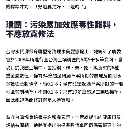
的標準才對，「好還要更好，不是嗎？」
環團：污染累加效應毒性難料，
不應放寬修法
台灣水資源保育聯盟常務理事吳麗慧提出，她統計了農委
會於2008年所進行全台灣土壤調查的6萬5千多筆資料，發
現目前我國土壤中，包括銅、鋅、鎘、鉻、鎳及鉛的6種
重金屬數值，僅有84筆超過研擬草案所訂的農地及飲用水
保護區管制標準，約0.1％；僅有51筆超過草案所訂的一般
地區管制標準，不到0.1％；只有10多筆超過工業區標準，
因此她認為此修訂還是太過寬鬆。
看守台灣協會秘書長謝和霖表示，土管處提出的健康風險
評估有問題，他將其提出的標準數值拿回環保署網頁上的