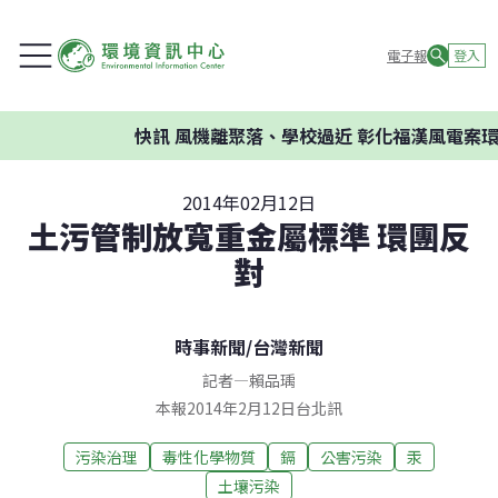
電子報
登入
快訊
風機離聚落、學校過近 彰化福漢風電案環委建
2014年02月12日
土污管制放寬重金屬標準 環團反
對
時事新聞
/
台灣新聞
記者
—
賴品瑀
本報2014年2月12日台北訊
污染治理
毒性化學物質
鎘
公害污染
汞
土壤污染