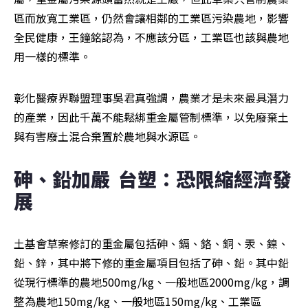
區而放寬工業區，仍然會讓相鄰的工業區污染農地，影響
全民健康，王鐘銘認為，不應該分區，工業區也該與農地
用一樣的標準。
彰化醫療界聯盟理事吳君真強調，農業才是未來最具潛力
的產業，因此千萬不能鬆綁重金屬管制標準，以免廢棄土
與有害廢土混合棄置於農地與水源區。
砷、鉛加嚴  台塑：恐限縮經濟發
展
土基會草案修訂的重金屬包括砷、鎘、鉻、銅、汞、鎳、
鉛、鋅，其中將下修的重金屬項目包括了砷、鉛。其中鉛
從現行標準的農地500mg/kg、一般地區2000mg/kg，調
整為農地150mg/kg、一般地區150mg/kg、工業區