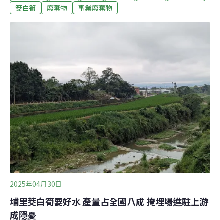
埋量達245萬立方公尺，包括一般廢棄物與一般事業廢棄
筊白筍
廢棄物
事業廢棄物
物。基地位於麒麟里水頭段的山坳地，跨過稜線就能到魚
池鄉，屬於南港溪上游的集水區。一座掩埋場攪動水鄉命
脈「茭白筍在我們埔里，養大很多人，因為水質乾淨
啊！」筍農黃苗娟指著自己剛採收的茭白筍說，當地會抽
用乾淨的地下水來灌溉筍田，有的則會直接引南港溪溪水
灌溉。對他們來說，水質就是作物的命脈。埔里鎮和魚池
鄉的茭白筍田總面積，超過1700公頃，占全台產量九成，
下游的珠仔山社區便是埔里三大產區之一。社區理事長陳
秀鳳直言，「如果茭白筍受到污染，全國居民吃的茭白筍
都會被影響，這不是只有我們地方的事情。」除了茭
2025年04月30日
埔里茭白筍要好水 產量占全國八成 掩埋場進駐上游
成隱憂