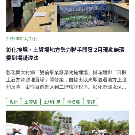
2026年03月25日
彰化掩埋、土資場地方勢力聯手開發 2月現勘無環
委到場疑違法
彰化縣大村鄉「雙倫事業廢棄物掩埋場」與花壇鄉「日興
土石方資源堆置場」開發案，自提出以來即遭遇地方上強
烈反彈，案件目前進入到二階環評程序。彰化縣環境保護
聯盟與立法委員陳素月、前環保署副署長詹順貴、多位鄉
彰化
土資場
土地利用
掩埋場
環評
民代表與自救會代表，今（25）日於台北召開記者會，指
控環評程序有重大瑕疵，堅決反對開發。環評規定「應會
同」環委現勘卻無人到場 居民質疑程序無效彰化環盟研究
員林政翰說明，今（2026）年2月上旬，雙倫與日興兩案
先後辦理現場勘查與公聽會，但當天都沒有環評委員出