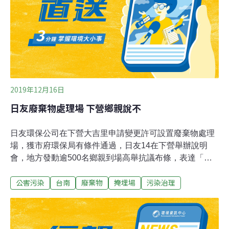
2019年12月16日
日友廢棄物處理場 下營鄉親說不
日友環保公司在下營大吉里申請變更許可設置廢棄物處理
場，獲市府環保局有條件通過，日友14在下營舉辦說明
會，地方發動逾500名鄉親到場高舉抗議布條，表達「拒
絕毒害、不要掩埋場」的反對立場，說明會在10分鐘內草
公害污染
台南
廢棄物
掩埋場
污染治理
草結束。日友公司代表照本宣科說明處理場申請變更許可
設置的項目已拿掉爐石、灰渣等有害物質，只處理建築廢
棄物，降低對環境的衝擊和民眾的疑慮，詢問在場鄉親有
無意見。議員陳秋宏隨即帶領鄉親表達不滿和反對立場，