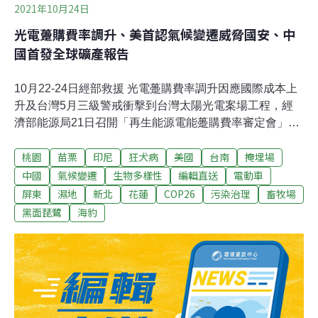
2021年10月24日
光電躉購費率調升、美首認氣候變遷威脅國安、中
國首發全球礦產報告
10月22-24日經部救援 光電躉購費率調升因應國際成本上
升及台灣5月三級警戒衝擊到台灣太陽光電案場工程，經
濟部能源局21日召開「再生能源電能躉購費率審定會」，
會中決議太陽光電設置案件於2019至2021年取得同意備
桃園
苗栗
印尼
狂犬病
美國
台南
掩埋場
案，在費率寬限期內且於第四季完工者，每度電外加費率
0.2245元。（聯合報報導）拚2025年綠電達標 蔡英文：
中國
氣候變遷
生物多樣性
編輯直送
電動車
上任後太陽光電已增加4.3倍力拚落實再生能源政策達標，
屏東
濕地
新北
花蓮
COP26
污染治理
畜牧場
經濟部訂定2025年再生能源發電占比20%政策目標，預計
黑面琵鷺
海豹
2025年太陽能裝置容量達20GW，總統蔡英文今天在「雲
林麥寮天機太陽能電廠」啟用典禮上表示，自上任以來，
太陽光電已增加4.3倍，目前整體裝置容量已達7GW目
標，能源轉型是她總統任內最重要的任務，未來要繼續努
力，讓國內綠電大幅前進，與國際接軌。（自由財經報
導）