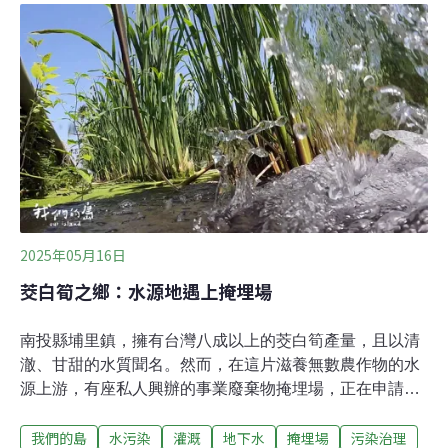
聚全營造股份有限公司（後簡稱聚全公司），預計在台南
市東山區嶺南里申請設置「東原土石方資源堆置場」，收
受土石方、砂、磚瓦等營建工程剩餘土石方，開發基地面
積約10.35公頃。6月初，嶺南里里長陳慶銘收到東山區公
所「土地現有巷道申請指定建築線」的現勘公文，才得知
土資場設立的消息，急忙將消息對外公布，並發起連署，
幾天內，已獲得近千份反對土資場的連署書。現場會勘 認
定道路條件不符規定11日當天，東山區公所現場會勘，認
為目前開發單位提出的現有道路，並不符合台南市政府相
關法規的認定條件：包含20年以上圖資、
2025年05月16日
茭白筍之鄉：水源地遇上掩埋場
南投縣埔里鎮，擁有台灣八成以上的茭白筍產量，且以清
澈、甘甜的水質聞名。然而，在這片滋養無數農作物的水
源上游，有座私人興辦的事業廢棄物掩埋場，正在申請土
地變更，準備設立，讓居民十分擔心。根據業者的公開資
我們的島
水污染
灌溉
地下水
掩埋場
污染治理
料顯示，這座申請設立的掩埋場，預計占地近25公頃，掩