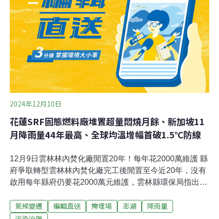
理暫置垃圾綽綽有餘，不需要新建焚化爐。澎湖掩埋場發
生大火 垃圾山是怎麼形成的？位於澎湖縣湖西鄉北側海岸
的紅羅掩埋場，9日上午發生火災，10日傍晚火勢才控制
住，11日上午完全撲滅。濃煙惡臭隨東北季風飄散至紅
羅、西溪、成功等下風處；且因12輛垃圾車、資收車、小
山貓及三間廠房燒毀，馬公、湖西等地垃圾清運工作一度
停擺。
2024年12月10日
花蓮SRF固態燃料廠堆置超量悶燒月餘、新加坡11
月降雨量44年最高、全球均溫增幅首破1.5℃防線
12月9日雲林林內焚化廠閒置20年！每年花2000萬維護 縣
府爭取轉型雲林林內焚化廠完工後閒置至今近20年，沒有
啟用每年縣府仍要花2000萬元維護，雲林縣環保局指出，
縣府規劃轉型為中區木質資材處理中心，解決中區農業廢
氣候變遷
編輯直送
掩埋場
澎湖
降雨量
棄物處理及露天燃燒問題，全案現向環境部爭取中。（自
由時報報導）玳瑁「友寶」、綠蠵龜「夏翠絲」擱淺康復
污染治理