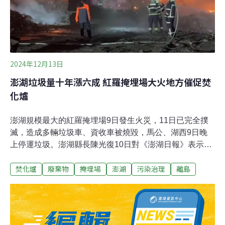
84萬噸減至74.4萬噸。
2024年12月13日
澎湖垃圾量十年漲六成 紅羅掩埋場大火地方催促焚
化爐
澎湖規模最大的紅羅掩埋場9日發生火災，11日已完全撲
滅，造成多輛垃圾車、資收車被燒毀，馬公、湖西9日晚
上停運垃圾。澎湖縣長陳光復10日對《澎湖日報》表示澎
湖不能一直靠外縣市幫忙處理垃圾，強調「焚化爐還是要
焚化爐
廢棄物
掩埋場
澎湖
污染治理
離島
做」，目前正舉辦說明會，盼加速完成選址。近十年來，
澎湖一般廢棄物量成長逾六成。2018年起因本島焚化爐整
改，垃圾無處可去，澎湖原要外運的垃圾，也堆置掩埋場
形成垃圾山。環保團體則認為，若環境部帶領全國做好資
源回收分類，至少能為全台焚化爐帶來2至3成餘裕量，處