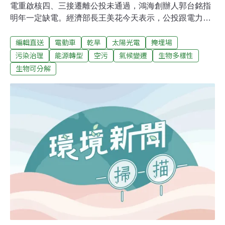
電重啟核四、三接遷離公投未通過，鴻海創辦人郭台銘指
明年一定缺電。經濟部長王美花今天表示，公投跟電力調
度是不同的問題，面對台灣經濟發展，經濟部一定會確保
編輯直送
電動車
乾旱
太陽光電
掩埋場
穩定供電。（中央社報導）國發會拚節能減碳 今年前11月
公文電子交換省郵資18億淨零碳排與減碳已成為全球熱門
污染治理
能源轉型
空污
氣候變遷
生物多樣性
的議題，國發會檔案局今發表自今年起執行為期五年的
生物可分解
「文書檔案智慧鏈結計畫」首年成果，根據統計，今年1
至11月公文電子交換發文總件數6682萬餘件，如以中華郵
政的掛號信函寄送，每份公文以最低資費新台幣28元計
算，合計約18.71億元，顯見使用公文電子交換系統撙節郵
資支出的績效顯著。（經濟日報報導）