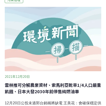
基隆望海巷沙灘野放基隆市政府於9日上午11時，與新北
市政府、中華鯨豚協會及多個單位攜手，將先前擱淺於八
斗子大坪海岸的玳瑁「友寶」、新北美豔山的綠蠵龜「夏
翠絲」，於基隆市望海巷沙灘，完成兩隻擱淺海龜的野放
作業。基市府產業發展處指出，玳瑁「友寶」於今年7月
18日擱淺於基隆八斗子大坪海岸，綠蠵龜「夏翠絲」則是
於今年10月6日於新北美豔山擱淺，兩隻海龜皆因漁網纏
繞和有明顯外傷，無法立即野放，隨即被送至中華鯨豚協
會的新北市海龜救傷站進行檢傷及復健。（自由時報報
導）
2021年12月20日
雲林推可分解農業資材、索馬利亞乾旱1/4人口嚴重
飢餓、日本大發2030年前停售純燃油車
12月20日公投未過郭台銘稱將缺電 王美花：會確保穩定供