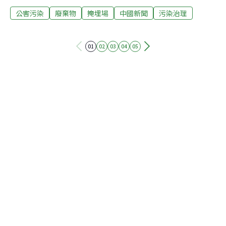
場那麼大，原本設計每天可處理2500公噸垃圾。不過，
公害污染
廢棄物
掩埋場
中國新聞
污染治理
800萬人的巨大垃圾量讓這裡每天湧進高達1萬公噸廢棄
物。西安市是中國少數只用掩埋方式處理垃圾的城市之
一，其他多數地區已經改用焚化爐。在江村溝垃圾填埋場
01
02
03
04
05
功成身退之後，西安市也要加入焚燒垃圾的行列。一座新
的焚化爐已經開工，在明年底前，預計至少會有另外4座
焚化爐開始運轉，合計每天能處理1萬2750公噸廢棄物。
根據統計，中國在2017年製造超過2.15億公噸垃圾，相較
10年前增加1.52億公噸。目前全中國共有654處垃圾掩埋
場，286座垃圾焚化爐。中國是全球垃圾製造大國之一，
長年來一直苦於要如何處理14億人口製造出來的垃圾。中
國原本還進口「洋垃圾」進行處理，但在自顧不暇的情況
下，已於201