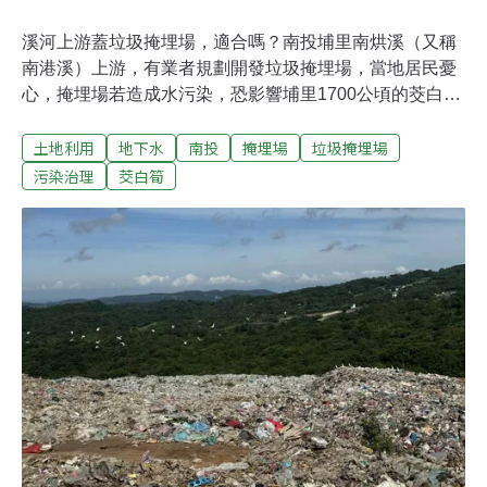
溪河上游蓋垃圾掩埋場，適合嗎？南投埔里南烘溪（又稱
南港溪）上游，有業者規劃開發垃圾掩埋場，當地居民憂
心，掩埋場若造成水污染，恐影響埔里1700公頃的茭白筍
田，以及人們日常仰賴的地下水，下游的魚池、國姓等地
土地利用
地下水
南投
掩埋場
垃圾掩埋場
區也會受害。埔里是全台八成茭白筍的產地，當地里長希
望業者另尋地點開發，居民已展開連署反對。業者規劃開
污染治理
茭白筍
發掩埋場 選址埔里近25公頃森林 埔里麒麟里里長黃戊寅
開著發財車，穿行在大霧未散開的山間小路上，這裡是南
投埔里及魚池交界。路的兩側下漥處是茂密森林，林間雲
霧隨陽光露臉飄散，揭開遠處的茭白筍田和聚落。黃戊寅
在一處地方停車，由路肩向下探去，眼前是深達數十公尺
的山谷。「你看，以後這裡就是基地，整個漥地通通是，
你看看這個漥地可以埋多少？」現在是茂密森林的這塊土
地，將規劃切出24.6公頃作為垃圾掩埋場，目前正進行地
目變更。土地持有者是全台第二大地主台灣農林公司，開
發單位則是允捷公司。台灣農林公司的前身