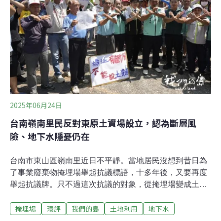
席。根據《環評法》第12條明文規定，主管機關應會同環
評委員現勘，程序有明確違法，呼籲環境部認定現勘無
效，重啟相關程序。前環保署副署長詹順貴分析，法條用
字寫「應會同」環評委員，代表這是義務，不該有缺席的
情況，這是很明顯的程序瑕疵。這兩個開發案被認定有重
大環境影響才進入二階環評，環委如果沒去現勘、對周邊
環境一無所知，如何審二階環評案件？他表示，環
2025年06月24日
台南嶺南里民反對東原土資場設立，認為斷層風
險、地下水隱憂仍在
台南市東山區嶺南里近日不平靜。當地居民沒想到昔日為
了事業廢棄物掩埋場舉起抗議標語，十多年後，又要再度
舉起抗議牌。只不過這次抗議的對象，從掩埋場變成土資
場。居民反對東原土資場設立6月11日上午，嶺南里里長
掩埋場
環評
我們的島
土地利用
地下水
陳慶銘召集80多位村民，在嶺南里活動中心集合，高喊
「保護嶺南、不要土石方」的口號，表達反對訴求。因為