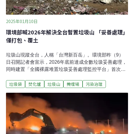
2025年01月10日
環境部喊2026年解決全台暫置垃圾山 「妥善處理」
僅打包、覆土
垃圾山現蹤全台，人稱「台灣新百岳」。環境部昨（9）
日召開記者會宣示，2026年底前達成全數垃圾妥善處理，
同時建置「全國裸露堆置垃圾妥善處理監控平台」首次公
開垃圾山即時資訊和處理進度。所謂妥善處理，僅是打包
垃圾袋
焚化爐
垃圾山
掩埋場
污染治理
和覆土，垃圾仍堆置在原地。環境部表示，2027年之前全
台焚化爐將陸續完成新建及整改，年處理量大幅增加，未
來會優先處理七處位於水質保護區的垃圾堆置場。環境部
宣示「妥善處理」裸露垃圾環境部長彭啟明9日在「全國
裸露垃圾妥善處置宣示」記者會上指出，行政院去年10月
通過一筆12億元的經費，目標2026年達成全台裸露垃圾妥
善處理，也以AI監控各地垃圾裸露量，並增設沼氣導管避
免火災風險。彭啟明表示，計畫啟動後，全台裸露垃圾從