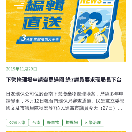
強調拒絕毒害進入家園「設了掩埋場就去了了」，並高呼
「拒絕污染，不要掩埋場」、「護土地、顧子孫」、「抗
議財團毒害子孫」等口號。支持方有人表達支持設置處理
場，呼籲鄉親看看下營區有不少垃圾隨意丟棄，引發正反
雙方互嗆，在麻豆警分局重兵部署勸阻下未爆發衝突，說
明會隨即收場。環保局表示，日友申請設置許可變更案，
將廢棄物處理種類由「灰渣或飛灰」等十二類，減為只剩
「土木或建築廢棄物混合物」等二類，處理方法並變
2019年11月29日
下營掩理場申請變更過關 綠7議員要求環局長下台
日友環保公司位於台南下營廢棄物處理場案，歷經多年申
請變更，本月12日獲台南環保局審查通過。民進黨立委郭
國文及市議員陳秋宏等7位民進黨市議員今天（27日）下
午召開「拒絕毒害，垃圾別來」記者會，質疑有黑手介入
公害污染
台南
廢棄物
掩埋場
污染治理
操作，環保局到底受到什麼壓力，才讓已停擺多年的掩埋
場死灰復燃，要求環保局長林淵淙說清楚，否則應該下台