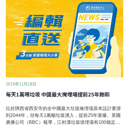
負責。環保局則說明，下營掩埋場及焚化爐，面積約3公
頃，符合法規不到5公頃免環評規定，早在民國84年就獲
原南縣府核發設置許可。後經地方抗爭，業者申請減項，
並已拆除焚化爐，經業者提出申請，原本核准的12項廢棄
物也減為2項，且均為建築廢棄物，對環境影響大為降低
而獲同變更，否則建廢棄物無處去，到處棄置也不是辦
法，該局同時也要求日友應於12月14日在地方召要開說明
會，向地方說明、溝通，該局依法行政，並無所謂壓力或
黑手的問題。郭國文則表示，類似嫌惡設施的問題，未做
好和居民的溝通，過去一再引發重大抗爭，像
2019年11月18日
每天1萬噸垃圾 中國最大掩埋場提前25年飽和
位於陝西省西安市的全中國最大垃圾掩埋場原本設計要撐
到2044年，但每天1萬噸垃圾湧入，提前25年塞爆。英國
廣播公司（BBC）報導，江村溝垃圾填埋場有100個足球