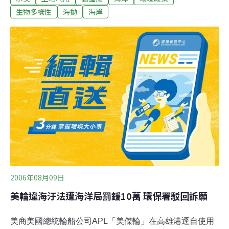
域，常引起在近海作業漁民的強烈反彈，第6貨櫃中心圍
生物多樣性
海拋
海岸
堤工程完工後，既可造陸又能解決高雄港淤泥海拋汙染海
洋生態問題，還能節省港內汙泥海拋費用，一舉數得。高
雄港洲際貨櫃中心共分3期開發，未來至少還有800至1000
公頃以上的圍堤造陸闢港計畫，第2港口也將向外海外移
約3浬，高雄港的港域面積將擴大，大部分面貌也隨之改
變。
2006年08月09日
美輪違海汙法遭海洋局罰鍰10萬 環保署駁回訴願
美商美國總統輪船公司APL「美傑輪」在高雄港逕自使用