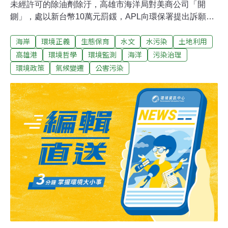
未經許可的除油劑除汙，高雄市海洋局對美商公司「開
鍘」，處以新台幣10萬元罰鍰，APL向環保署提出訴願遭
駁回，如同支持海洋局所作的處分，令汙染防治團隊士氣
海岸
環境正義
生態保育
水文
水污染
土地利用
大振。
高雄港
環境哲學
環境監測
海洋
污染治理
環境政策
氣候變遷
公害污染