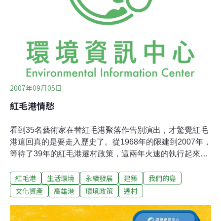
2007年09月05日
紅毛港情愁
看到35名藝術家在替紅毛港聚落作告別演出，才驚覺紅毛
港這回真的是要走入歷史了。從1968年的限建到2007年，
等待了39年的紅毛港遷村政策，這兩年火速的執行起來，
雖然有人質疑今天的時空背景已更迭，是否還有拆遷的必
紅毛港
生活環境
永續發展
建築
我們的島
要，不過政策似乎仍在以貫徹的方式前進，只是功能被
BOT的洲際貨櫃中心所取代，今年8月份已經選出陽明海
文化資產
高雄港
環境政策
遷村
運為最佳申請人，如果沒有其他變數的話，11月順利招
標，年底開始整地，看來紅毛港聚落真的就要灰飛湮滅