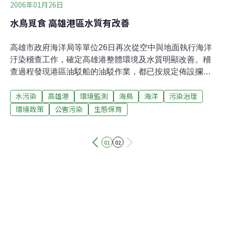
2006年01月26日
水鳥覓食 高雄港區水質有改善
高雄市政府海洋局等單位26日再次從空中與地面執行海洋
汙染稽查工作，確定高雄港整體環境及水質明顯改善。稽
查過程發現港區油駁船的油駁作業，都已按規定佈設攔油
索，海軍左營軍港區水域環境品質已大幅提升，高雄港區
水污染
高雄港
環境監測
海鳥
海洋
污染治理
內可以看見不少水鳥飛翔、覓食，足以證明環境及水質都
有長足進步。
環境政策
公害污染
生態保育
01
02