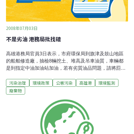
2008年07月03日
不是劣油 港務局批找碴
高雄港務局官員3日表示，市府環保局到旗津及鼓山地區
的船舶修造廠，抽檢8輛挖土、堆高及吊車油質，車輛都
是到指定中油加油站加油，若有劣質油品問題，請將罰單
寄至中油。官員並說，港務局用車沒有使用其餘油品，請
污染治理
環境政策
公害污染
高雄港
環境監測
環保局去查中油。關於廢氣污染部分，港務局所屬機具所
及養護所只有一輛大卡車檢驗，這輛車是合格的，其餘碼
廢棄物
頭作業車輛多半是航商聘請的裝卸公司，並非「從港口開
出的都算港務局」。高雄港務局已連續被高雄市府開出22
張環保罰單，近日常有稽查人員到港務局大樓水溝舀水，
港務局員工臭罵，「誰家化糞池水是乾淨的」。有官員痛
罵針對性開罰，是以公權力為工具，達成政治目的，實在
是不夠理性。