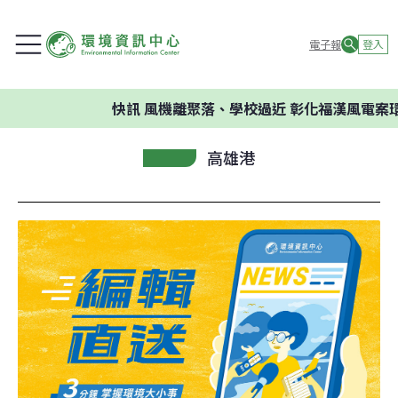
電子報
登入
快訊
風機離聚落、學校過近 彰化福漢風電案環委
高雄港