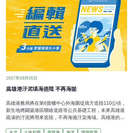
了。第一次來到高雄紅毛港，卻沒想到是來說再見的。來
到這，必須經過臨海工業區，朝著大林火力發電廠那三根
大煙囪前進，就可以尋覓到紅毛港。大多數的老房舍都已
經拆除，只剩下斷垣殘壁、碎瓦礫堆滿地上，幾戶還未搬
走的人家單薄地點綴其中；再往聚落深處走去，就可以看
到幾戶藝術家們裝飾的老房子，替這個將近400年的漁村
聚落做最後美麗的告別，落日餘暉下的小鎮免不了感傷的
氣氛。時間拉回五零年代，當時的紅毛港還
2007年08月06日
高雄港汙泥填海造陸 不再海拋
高雄港務局將在第6貨櫃中心外海圍堤填方造陸110公頃，
新生地將闢築港區聯絡道路等公共基礎工程，未來高雄港
疏濬的汙泥將用來造陸，不再海拋汙染海域。高雄港的淤
沙的來源，大多來自海上漂沙，少部分來自河川沖積，以
水文
土地利用
高雄港
海洋
環境政策
往高雄港疏濬的淤沙都海拋至12浬外海，但淤沙汙染海