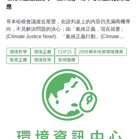
應
哥本哈根會議接近尾聲，在談判桌上的內容仍充滿商機導
向，不見解決問題的決心；由「氣候正義，現在就要」
(Climate Justice Now!)、「氣候正義行動」(Climate
Justice Action)發起「奪回權力行動」(Reclaim Power)，
環境哲學
環境正義
COP15
2009哥本哈根現場傳真
預估將動員萬人以上遊行至會議談判場地貝拉中心，高舉
「人民的氣候宣言」，與G77+中國的部份元首及協商代
氣候正義
環境政策
氣候變遷
表，包括波利維亞總統Evo Morales裡應外合。遊行群眾
將兵分多路，預計於哥本哈根當地時間12月16日約中午左
右抵達貝拉中心；另有部份群眾準備突破警方封鎖線，直
搗協商會場，呼應波利維亞總統的提案。波利維亞總統
Evo Morales主張「氣候債」；他認為：「工業化國家應
承認造成氣候危機的責任，卻沒有採取必要的行動來解決
這個問題，就像有人放火燒了你的房子之後拒絕賠償。即
使一開始不是故意的，工業化國家置之不理的態度，無異
是火上加油。結果