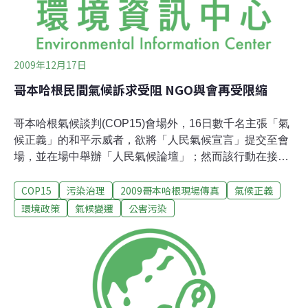
2009年12月17日
哥本哈根民間氣候訴求受阻 NGO與會再受限縮
哥本哈根氣候談判(COP15)會場外，16日數千名主張「氣
候正義」的和平示威者，欲將「人民氣候宣言」提交至會
場，並在場中舉辦「人民氣候論壇」；然而該行動在接近
會場時遭到警方制止。示威者沿路高喊「我們的氣候，不
COP15
污染治理
2009哥本哈根現場傳真
氣候正義
是你們的商機」(Our Climate is not your Business)、「奪
回權力」(Reclaim Power)、「他們讓氣候變遷，我們要體
環境政策
氣候變遷
公害污染
系改變」(They make climate change, we make system
change)等口號。260位示威者繞至其他路線，試圖進入大
會舉辦的貝拉中心而被逮捕。另外，當和平示威者靠近警
方設下的封鎖線時，警方毒打多位處在前線的民眾。示威
者改為在貝拉中心外舉行「人民氣候論壇」；多位來自發
展中國家的農民、原住民控訴COP15談判桌上主要的內