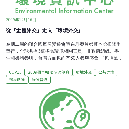
2009年12月16日
從「金援外交」走向「環境外交」
為期二周的聯合國氣候變遷會議在丹麥首都哥本哈根隆重
舉行，全球共有3萬多名環境相關官員、非政府組織、學
生和媒體參與，台灣方面也約有60人參與盛會 （包括筆者
在內）。當全球為2012年之後的碳排放管制協商為之沸騰
COP15
2009哥本哈根現場傳真
環境外交
公共論壇
時，台灣至今仍未受到此協商的約束，但莫拉克風災正是
一個警訊，台灣面臨極端氣候的威 脅與日俱增，在碳經濟
環境政策
氣候變遷
和全球公民社會中，台灣能夠／應該扮演什麼角色，是一
個亟需國人思考的問題。台灣由於不是聯合國的會員國，
台灣人士必須透過各種管道才能進入哥本哈根會場，十幾
位政府官員也必須以「非政府組織」的名義來參與，非政
府組織和學生也不能 堂堂正正以台灣為名來參加，而必須
迂迴地透過聯合國的觀察員組織來報名，甚至台灣的媒體
人士雖持有丹麥簽證和大會記者證，仍被擋在大會Bella