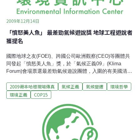
2009年12月14日
「憤怒美人魚」 最差勁氣候遊說獎 地球工程遊說者
獲提名
國際地球之友(FOEI)、跨國公司歐洲觀察(CEO)等團體共
同發起「憤怒美人魚」獎，於「氣候正義09」(Klima
Forum)會場票選最差勁氣候遊說團體，入圍的有美國清潔
煤炭電力聯盟、美國石油學會、歐洲化學工業委員會、國
2009哥本哈根現場傳真
氣候正義
氣候變遷
環境哲學
際航空運輸協會、國際排放交易協會、孟山都生物科技公
司以及國際負責任大豆會議、薩索爾能源公司。網路票選
環境正義
COP15
從11月16日開始，直到今天(12月13日)結束，結果將於12
月15日下午四點，由撰寫《No Logo》、《震撼主義》的
知名作家──娜歐蜜˙克萊恩(Naomi Klein)在哥本哈根中央
車站旁的DGI-Byen公佈。美國清潔煤炭電力聯盟
(ACCCE)、美國石油學會（API）投入大量經費反對美國
氣候法案。歐洲化學工業理事會（CEFIC）透過遊說工作