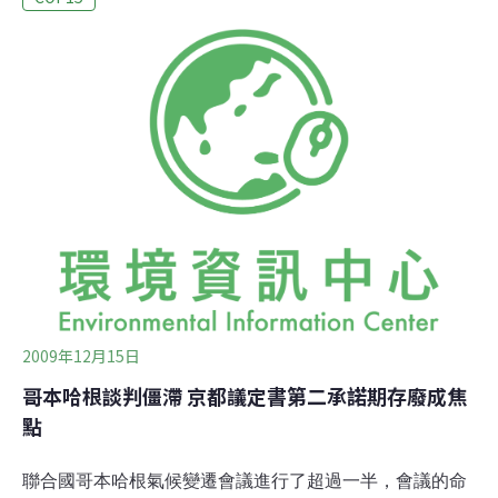
都有舉辦「每日化石獎」(Fossil of the Day)，但是該獎項
票選的是國家政府，而不是在背後遊說，更具重要性的企
業。因此，「憤怒美人魚」獎項即是讓公民社會了解不可
告人的政商勾結手段，並有挺身而出，奪回公民權力的的
行動機會。孟山都獲得首獎，得票率為33%；第二名和第
三名分別為殼牌石油和美國石油協會(American Petroleum
Institute)，得票率則分別為18%和14%。孟山都在遊說美
國政府、影響美
2009年12月15日
哥本哈根談判僵滯 京都議定書第二承諾期存廢成焦
點
聯合國哥本哈根氣候變遷會議進行了超過一半，會議的命