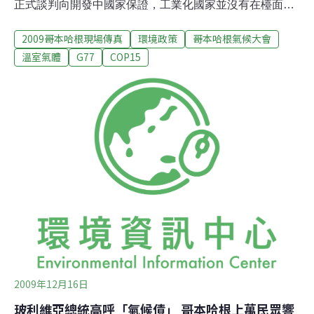
正式談判向開發中國家保證，工業化國家並沒有在檯面下
盤算著要收回減量承諾，這才暫時解決談判僵局。5小時
2009哥本哈根現場傳真
環境政策
哥本哈根氣候大會
後，包括來自中、印、巴西、南非等國家的代表回到議
場，重啟談判議程。這場罷議行動是由於，今天的議程似
溫室氣體
G77
COP15
乎將討論取消京都議定書中，對已開發國家排放限制的規
定。為了表達開發中國家對此狀況的不滿，印度環境部長
拉米西(Jairam Ramesh)及其他代表共同退席，向此屆會
議主席--丹麥氣候暨能源部長海德卡兒(Connie
Hedegaard)—表示抗議。包含許多非洲國家在內的開發中
國家，希望能延長京都議定書效期，然而此一目標並無受
到富國的支持，特別是未簽署京都議定書的美國。美國氣
候談判代表陶德史登(Todd Stern)對記者表示，美國絕對不
會簽署京都議定書。印度環境部長對「印度經濟時代」記
者表示，
2009年12月16日
玻利維亞總統高呼「氣候債」 哥本哈根上萬民眾響