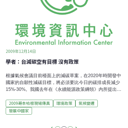
在歐盟排放交易機制下得到免費津貼； 國際航空運輸協會
（IATA） 領導的遊說工作持續發出誤導民眾而且「毫無意
義」的減量承諾。儘管市
2009年12月14日
學者：台減碳空有目標 沒有政策
根據氣候會議目前檯面上的減碳草案，在2020年時開發中
國家的自願性減碳目標，將必須要比今日的碳排成長減少
15%-30%。我國去年在《永續能源政策綱領》內所提出的
減碳目標，則大約是依今日的碳排成長減碳25%，與此標
2009哥本哈根現場傳真
環境政策
氣候變遷
準相去不遠。然而，專精能源政策的學者卻批評，台灣雖
定下減碳目標，卻沒有提出全面性的減碳政策，若繼續停
發展中國家
留在此層次，則對國際社會來說簡直就是欺騙。根據環保
署今年的統計，如果一併計算第二次能源會議所提出的再