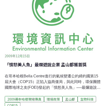
前者像是利用人造樹固碳、或是在海洋中投鐵促使藻類增
長吸碳；另一種則像是在平流層裏投入氣膠(aresol)，或是
用大船吸海水造雲把陽光給擋住。皇家科學會的科學家雪
伯(John Shepherd)，在周邊會議上分析了兩種手法的利
弊，包括像是移碳地球工程比較耗時，但大多數
2009年12月15日
「憤怒美人魚」最爛遊說企業 孟山都獲首獎
在哥本哈根Bella Centre進行的氣候變遷公約締約國第15
屆大會（COP15）正陷入協商僵局，與此同時，環保團體
國際地球之友(FOEI)發起的「憤怒美人魚」──最爛遊說企
業票選活動，15日由知名作家娜歐蜜‧克萊恩(Naomi Klein)
2009哥本哈根現場傳真
環境政策
孟山都
生物科技
於「氣候論壇09」會場宣佈得獎者為孟山都(Monsanto)。
娜歐蜜‧萊恩表示，儘管在COP15會場的Bella Centre每天
COP15