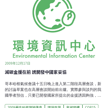
離鋰電池，輸出功率約 600W，能有效輔助長途騎程或是
上坡路程，時速最快可到110公里。而電池在時速30公里
的情況下，則可以運作約半個小時，充電也只要一個小
時；它的電池甚至可以拆卸，騎到野外時可多帶一兩顆電
池備用。
2009年12月17日
減碳金援在前 誘開發中國家妥協
哥本哈根氣候會議十五日晚上進入第二階段高層會談，新
的討論草案也在高層會談開始前出爐。實際參與談判的我
國學者預估，只要已開發國家所提出的金援誘因夠強，具
法律效應的氣候協議，有機會在最後一天的氣候峰會上簽
2009哥本哈根現場傳真
環境政策
氣候變遷
COP15
署。我國這次有多位學者，協助友邦與各國進行談判，清