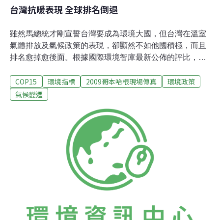
台灣抗暖表現 全球排名倒退
雖然馬總統才剛宣誓台灣要成為環境大國，但台灣在溫室
氣體排放及氣候政策的表現，卻顯然不如他國積極，而且
排名愈掉愈後面。根據國際環境智庫最新公佈的評比，台
灣未來一年在對抗暖化的展望，全球僅排47名，並較上一
COP15
環境指標
2009哥本哈根現場傳真
環境政策
年滑落了15名，不但落後我國經濟主要競爭對手南韓，幾
乎要與碳污染大國中國大陸與美國同掛車尾。這份評比是
氣候變遷
由國際環境智庫德國觀察(Germanwatch)和歐洲氣候行動
網絡(CAN-Europe)，十四日上午在哥本哈根氣候會議的記
者會上所公佈。報告是針對全球六十個主要的溫室氣體排
放國與經濟體，在碳污染程度、趨勢與政策的評比。台灣
在2008年第一次被列入排名，當時的排名是32名，但今年
的指數一出來，表現卻十分難看，不但總體評比從中等調
降到「差勁(Poor)」，排名更落到47名，更離「非常差勁
(Very Poor)」組別只有一步之遙。