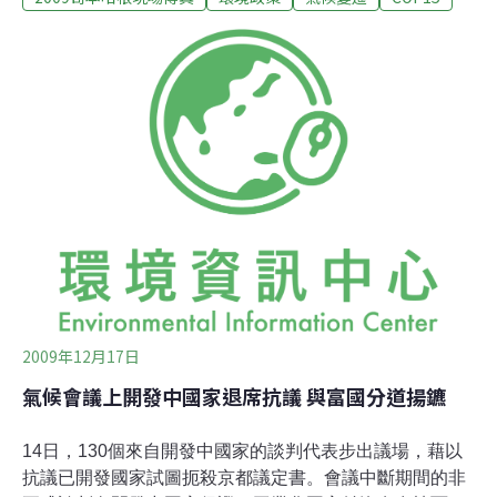
華大學科法所教授范建得，其法律專長就備受倚重。范建
得指出，15日剛出爐的草案之中，關於溫室氣體排放可以
量化與監督(MRV)的法律文字，將會是哥本哈根會議的重
大發展。他說，雖然開發中國家如中國、印度等，雖仍不
願接受強制性的減碳目標，但已開發國家如歐盟等，則是
利用資金援助與技術移轉作誘因，讓開發中國家著手減
碳。「只要開發中國家有承諾、願意測量、已開發國就會
給錢，給技術。」范建得分析。目前歐盟已承諾在2012年
前，提出108億美元的「緊急援助資金(quick money)」在
檯面，給急需援助的開發中國家，日本昨也同樣提出100
億美元的資金；這些錢雖仍
2009年12月17日
氣候會議上開發中國家退席抗議 與富國分道揚鑣
14日，130個來自開發中國家的談判代表步出議場，藉以
抗議已開發國家試圖扼殺京都議定書。會議中斷期間的非