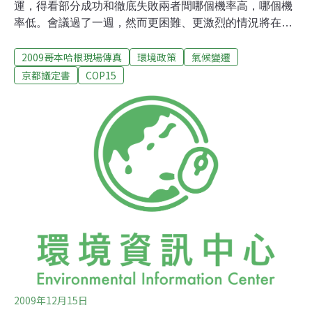
運，得看部分成功和徹底失敗兩者間哪個機率高，哪個機
率低。會議過了一週，然而更困難、更激烈的情況將在第
二週發生，也就是上百位總統和總理出席的17、18日。眾
2009哥本哈根現場傳真
環境政策
氣候變遷
人期待這些首長能提出一份「有共識的結果」或共同準備
的宣言。不過照談判進行的狀況，比較有可能的是，政治
京都議定書
COP15
領袖們會各自做好關鍵的決定。目前仍舊有許多關鍵議題
未獲解決，特別是這幾天出現最大的議題－－未來全球氣
候協議體制。已開發國家，尤其是日本和歐盟，堅持新的
協定必須取代京都議定書。目前除了美國，幾乎所有簽署
UNFCCC（氣候變遷綱要公約）的國均批准了京都議定
書。但由於美國不打算簽署京都議定書，其他已開發國家
便希望以另外的協定納入美國；不過，這將要求發展中國
家必須在其減量上有所作為。開發中國家無法接受，因為
新的協定不若京都議定書，將嚴格和具有法律約束力的規
定加諸於已開發國家，要求其減量。此外，在京都
2009年12月15日