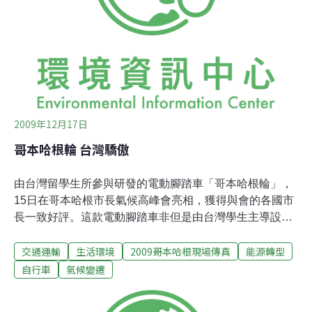
容，包括農業燃料(agrofuel)、REDD(減少毀林及森林退化
造成的溫室氣體排放
2009年12月17日
哥本哈根輪 台灣驕傲
由台灣留學生所參與研發的電動腳踏車「哥本哈根輪」，
15日在哥本哈根市長氣候高峰會亮相，獲得與會的各國市
長一致好評。這款電動腳踏車非但是由台灣學生主導設
計，其車架及零組件則是台灣三陽工業(SYM)所製造，預
交通運輸
生活環境
2009哥本哈根現場傳真
能源轉型
計整款腳踏車明年將會開始量產，將有助於哥本哈根市達
到50%人口使用單車通勤的目標。這款電動腳踏車之所以
自行車
氣候變遷
叫作「輪」，是因為它其實只是一個輪子，但可以換裝在
尺吋類似的腳踏車的後輪上。它採用的是美商A123的奈米