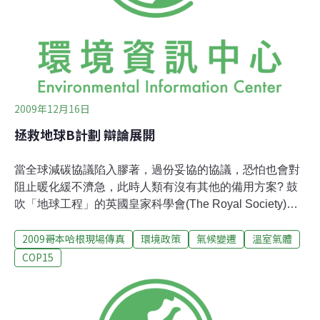
Center會場外。在聯合國所發行的紀錄片《其他六億人》
當中，莫拉克災民也硬被冠上「中國台灣」的國籍。台灣
的國家身分被貶低，不免令人
2009年12月16日
拯救地球B計劃 辯論展開
當全球減碳協議陷入膠著，過份妥協的協議，恐怕也會對
阻止暖化緩不濟急，此時人類有沒有其他的備用方案? 鼓
吹「地球工程」的英國皇家科學會(The Royal Society)，
召集科學家在全球氣候會議的周邊會議上表示，以減碳對
2009哥本哈根現場傳真
環境政策
氣候變遷
溫室氣體
抗暖化已緩不濟急，全球應該立刻投入資金作地球工程方
面的研究。所謂的地球工程，是人類利用工程手段，阻止
COP15
全球暖化的悲劇發生。包括把二氧化碳吸除的移碳地球工
程(Carbon Dioxide Removal, CDR)、以及把太陽光給擋
住的遮光地球工程(Solar Radiation Management, SRM)。