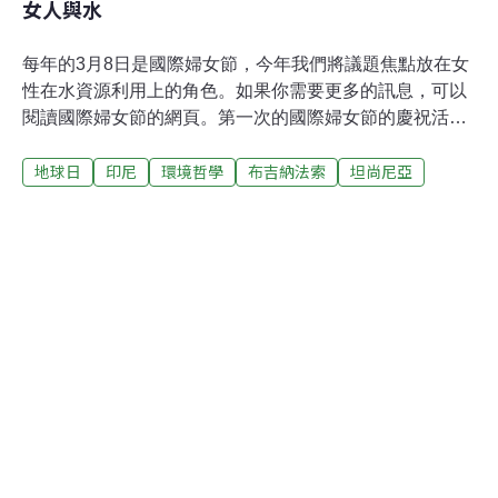
女人與水
每年的3月8日是國際婦女節，今年我們將議題焦點放在女
性在水資源利用上的角色。如果你需要更多的訊息，可以
閱讀國際婦女節的網頁。第一次的國際婦女節的慶祝活動
起源於西元1911年，從當初數個國家的參與，如今已經是
地球日
印尼
環境哲學
布吉納法索
坦尚尼亞
全世界婦女盛事，活動內容包括拓展女性人權及鼓勵政治
性與經濟性過程的全面參與。而今年則特別強調女性在用
水教育及管理的重要性。水在婦女的日常工作中有不可抹
滅的重要性許多社會裡，水是婦女傳統責任中的重心，
如：找水、儲水、照顧小孩、煮飯、洗衣、環境清潔和打
掃等等。這些工作常常是婦女一整天的工作，有一些地
區，每天婦女需要花上5個小時準備燃料用木頭、日常用
水，並且花上4個小時準備家庭飲食。在非洲，準備日用
水和材薪重擔的百分之九十都落在婦女身上。在住家附近
提供潔淨的用水，可以大量減輕婦女的工作負擔，同時讓
她們有餘力參與其他的經濟活動，而家中的女孩也有時間
可以到學校上課。