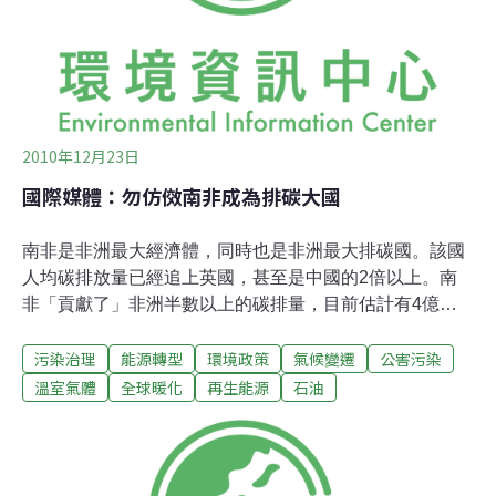
2010年12月23日
國際媒體：勿仿傚南非成為排碳大國
南非是非洲最大經濟體，同時也是非洲最大排碳國。該國
人均碳排放量已經追上英國，甚至是中國的2倍以上。南
非「貢獻了」非洲半數以上的碳排量，目前估計有4億公
噸，其中8成來自能源部門的使用。當全球氣溫上升攝氏2
污染治理
能源轉型
環境政策
氣候變遷
公害污染
度(被公認的變化目標)，非洲將面臨失序的氣候影響，很
多地區可能升溫4~5度。溫度、雨量及其分布之改變，伴
溫室氣體
全球暖化
再生能源
石油
隨薄弱的基礎設施，和脆弱的貧困族群，對農耕影響甚
遽。但是聯合國氣候會議即將在墨西哥坎昆進行談判，南
非可能會聯合其它發展中的大型經濟體，在會中提議脫貧
優先於減碳。回顧2009年12月在丹麥哥本哈根召開的聯合