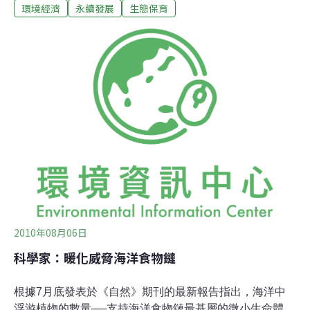
份研究發表於毒理學期刊，文中指出已知有兩種新菸鹼類
環境經濟
永續發展
生態保育
殺蟲劑：益達胺(imidacloprid)及賽果培(thiacloprid)之前就
被低估了其影響力，這次更進一步被推測對蜜蜂的族群銳
減的原因。這篇文章指出，即使很少的濃度都有可能致死
[註解]，更何況在土壤和水中有大量的殘留。證實這樣的指
控，這一類的農藥導致了蜜蜂的死亡。
2010年08月06日
科學家：暖化威脅海洋食物鏈
根據7月底發表於《自然》期刊的最新報告指出，海洋中
浮游植物的數量──支持海洋食物鏈最基層的微小生命體，