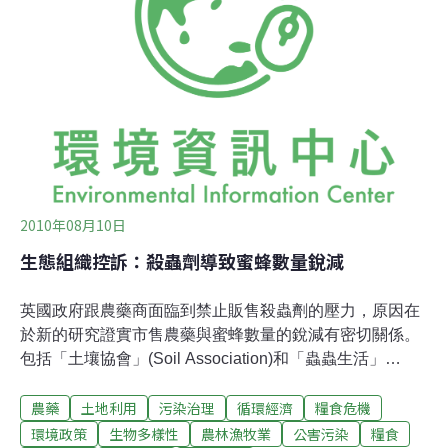
國氣候變遷綱要公約暨第15次締約國會議(COP15)，南非
承諾在不損及現今經濟活動的狀況下，在2020年將二氧化
碳排放量減少34%，當時得到與會成員國的支持，但時至
今日，能否實現成為未定數。南非水資源暨環境部部長－
埃德納‧莫萊瓦(Edna Molewa)，將會在今年的坎昆會議
(COP16)
2010年08月10日
生態組織控訴：殺蟲劑導致蜜蜂數量銳減
英國政府跟農藥商面臨到禁止販售殺蟲劑的壓力，原因在
於新的研究證實市售農藥與蜜蜂數量的銳減有密切關係。
包括「土壤協會」(Soil Association)和「蟲蟲生活」
( Buglife)等英國環保團體再度呼籲禁用新菸鹼類的殺蟲
農藥
土地利用
污染治理
循環經濟
糧食危機
劑，那是一種全世界在普遍使用的藥劑，如今根據新的研
究顯示---這種殺蟲劑對蜜蜂族群的銳減有直接的關連。這
環境政策
生物多樣性
農林漁牧業
公害污染
糧食