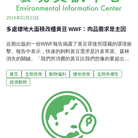
2014年01月23日
多處棲地大面積改種黃豆 WWF：肉品需求是主因
近期出版的一份WWF報告揭露了黃豆背後所隱藏的環境衝
擊。報告中表示，快速的飼料黃豆需求是許多草原、森林
消失的關鍵。「我們所消費的黃豆比我們想像的要超出很
多，但真正的問題並不是豆腐和醬料裡的黃豆，而是豬
黃豆
生態保育
動物福利
棲地保育
生物多樣性
肉、雞肉以及加工食品中所含有的黃豆。」WWF的全球黃
豆團隊主任Sandra Mulder說：「生產1公斤的雞肉可能就
經濟動物
需用上半公斤以上的黃豆。」WWF表示，快速的飼料黃豆
需求是許多草原、森林消失的關鍵，包括巴西、阿根廷、
玻利維亞、巴拉圭境內的亞馬遜雨林、巴西的Cerrado熱
帶草原、大西洋沿岸森林（Atlantic Forest）、查科
（Chaco）森林、齊基塔諾（Chiquitano）森林，以及北
美大草原等。此外，也產生美洲虎、巨型食蟻獸、犰狳和
金剛鸚鵡等物種瀕危問題。