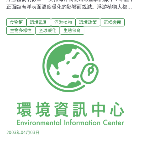
正面臨海洋表面溫度暖化的影響而銳減。浮游植物大都無
法以肉眼分辨，卻是海洋食物鏈的最底層，他們所涵養的
食物鏈
環境監測
浮游植物
環境政策
氣候變遷
能量，支撐起海洋中如鯨魚的大型動物。報告中警告，暖
化正持續在改變水下的生態系。這些微小生命體的族群數
生物多樣性
全球暖化
生態保育
量，上個世紀就開始逐年以每年1%的數量在減少，但近幾
年隨著氣溫的上生有加快的驅勢。自1950年以來，浮游植
物數量減少了約40%。這些渺小的微生物將會影響到所有
的海洋生物，包括漁獲量。藉由捕捉太陽的能量及循環再
利用的營養鹽，這些微生物在海洋中提供了大量的有機
質，佔地球有機質的一半以上，同時也是海中生物的食
物，同時也吸收了大量的碳。報告作者、加拿大戴爾豪斯
大學(Dalhousie University)的研究團隊指出，這樣的衰退
未來勢必影響到海洋生態系統、地球化學循環機制、海洋
環流，甚至於漁業等各
2003年04月03日