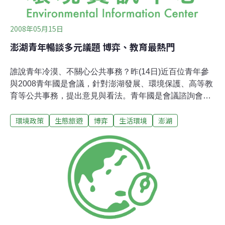
2008年05月15日
澎湖青年暢談多元議題 博弈、教育最熱門
誰說青年冷漠、不關心公共事務？昨(14日)近百位青年參
與2008青年國是會議，針對澎湖發展、環境保護、高等教
育等公共事務，提出意見與看法。青年國是會議諮詢會主
席顏江龍鼓勵青年朋友，勇於表達自己的聲音，讓社會大
環境政策
生態旅遊
博弈
生活環境
澎湖
眾聽見。其中澎湖發展博弈的議題備受關切，青年們呼籲
政府進行民意調查，多了解在地人的想法及其他不被注意
的聲音；另也提出，澎湖擁有豐富的自然環境與人文歷史
資源，足以發展旅遊產業，並不一定要發展博弈；如真要
發展博弈產業，也應增加澎湖人的工作機會，可設定澎湖
籍居民擔任主管級職務的比例。另外，青年也針對切身的
高等教育問題提出建議，如課程設計應更符合各科系的不
同需求，縮短理論與實務的差距；也應協助學生了解就業
或繼續升學的優缺點，使學生能有明確的人生規劃。在重