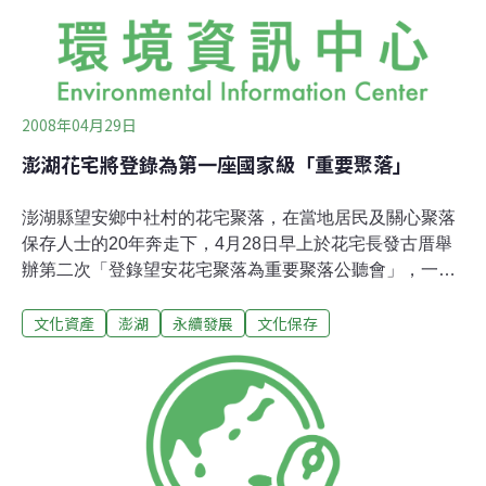
大公共建設的議題上，則建議應讓地方民眾了解公共建設
的目的，並提供發聲管道，完工後也應妥善進行經營管理
工作，避免有使用頻率太低、荒廢或淪為蚊子館
2008年04月29日
澎湖花宅將登錄為第一座國家級「重要聚落」
澎湖縣望安鄉中社村的花宅聚落，在當地居民及關心聚落
保存人士的20年奔走下，4月28日早上於花宅長發古厝舉
辦第二次「登錄望安花宅聚落為重要聚落公聽會」，一旦
完成登錄，花宅將成為台灣首座由文建會負責的國家級歷
文化資產
澎湖
永續發展
文化保存
史聚落。28日的公聽會主要目的是針對登錄程序向大眾做
說明，並且了解各方代表的意見和花宅村民的需求。出席
公聽會的除了政府部門官員，包括行政院文化建設委員
會、澎湖縣文化局、望安鄉鄉長、鄉民代表會、望安警察
分局之外，還有古厝保存協會、文化保存學者專家、花宅
居民和鄉親、以及媒體記者和關心此議題的民眾；這些關
心花宅發展的人們將小小的古厝大廳擠滿，延伸到外廊的