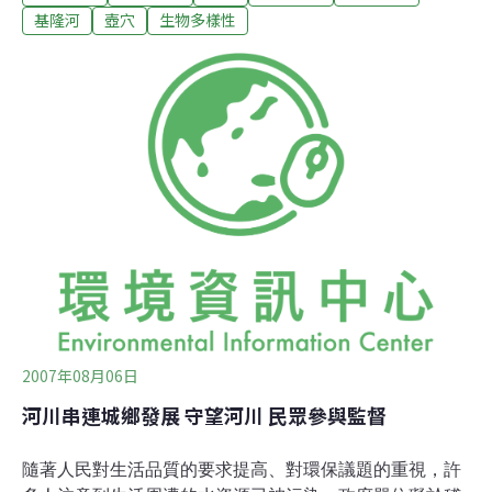
取向之流域守望與河川教育」培力課程，於上週六（11
基隆河
壺穴
生物多樣性
日）在「暖暖代誌」基督教聖光堂舉辦。課程培訓50多名
學員，實地踏查暖江湖穴群，認識自然景觀形成原因、了
解當地歷史背景，及此一景觀之獨特和保存的重要性。主
辦單位邀請長期投入基隆河河域河川污染監測、環境景觀
保存的夥伴，在課程中分享多年來持續關懷的歷程與展
望，學員並學習利用網路媒體平台，將觀察與紀錄編輯成
為有用的參考資料。學員分2組授課，利用地圖及故事保
存，結合當地自然景觀及人文歷史資源，目的為使更多人
了解保存暖江壺穴的重要性。主辦單位表示，未來將成立
「流域守護地圖數位工作隊」及「流域守護故事數
2007年08月06日
河川串連城鄉發展 守望河川 民眾參與監督
隨著人民對生活品質的要求提高、對環保議題的重視，許