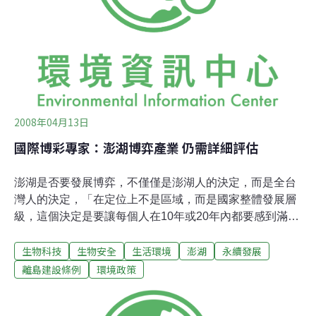
人龍看著台灣文化保存將如何往前走。會中行政院文建會
資產管理處官員表示，花宅的聚落文化不只是台灣第一，
在國際上也享有名聲，於2003年由「世界文化紀念物基金
會」評為全球一百座最值得關注的紀念物之一，希望藉由
公聽會盡快完成相關程序，未來花宅的保存及發
2008年04月13日
國際博彩專家：澎湖博弈產業 仍需詳細評估
澎湖是否要發展博弈，不僅僅是澎湖人的決定，而是全台
灣人的決定，「在定位上不是區域，而是國家整體發展層
級，這個決定是要讓每個人在10年或20年內都要感到滿意
與驕傲的。 」來台訪問的美國內華達州大學博彩研究中心
生物科技
生物安全
生活環境
澎湖
永續發展
主任艾丁頓 (William Eadington)，昨(12)日針對澎湖是否
設立觀光賭場的問題，發表上述談話。艾丁頓昨日與「台
離島建設條例
環境政策
灣彩券與博彩研究中心」主任劉代洋及執行長陳冬梅來到
澎湖，假澎湖科技大學國際會議中心舉辦「2008澎湖觀光