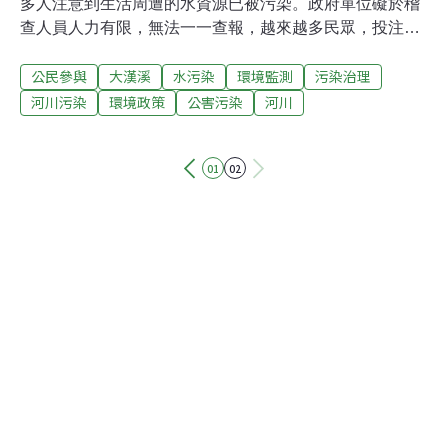
多人注意到生活周遭的水資源已被污染。政府單位礙於稽
查人員人力有限，無法一一查報，越來越多民眾，投注心
力，參與河川相關的公共議題，形成民間良性力量，「支
公民參與
大漢溪
水污染
環境監測
污染治理
持也督促」公部門進行河川污染的控制與改善。5日於新
莊棒球場，由綠色公民行動聯盟主辦的河川守望義工培力
河川污染
環境政策
公害污染
河川
工作坊，即培訓20多位在地志工，並輔導民間團體，以參
與、監督、互助的行動方式來關心生活周遭的河川。培訓
01
02
課程主題為「關懷河川，從何做起」，從大漢溪的歷史說
起，串連城鎮發展河川的關係，此外也說明水源之利用、
污染之造成與整個經濟發展的關係。環保署、台北縣環保
局、水利及下水道局等政府單位代表，受邀與談，帶入公
共政策與大眾議題之討論、增加公部門與民間團體的溝
通，及回答相關政府政策以及處理之道。民間團體「趴趴
走俱樂部」提出多項建議，包括巡守志工的安全重要性、
舉發通報單位之明確、河川環境教育向下扎根等。相關單