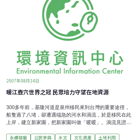
發展國際研討會」，主題為「澎湖發展觀光博弈產業的展
望與挑戰」。這是繼4月10日，於台北舉辦的「觀光睹場
何處去？」座談會後，第二場關於澎湖博奕爭議的研討
會。艾丁頓強調，澎湖如發展博弈事業，發展方式應參考
的案例不是拉斯維斯、澳門、新加坡、或是墨爾本等大型
的產業發展，由於地點、經費及效益之限制，應該發展如
澳洲的黃金海岸（Gold Coast）、巴拿馬的天堂島（Para
2007年08月14日
暖江壺穴世界之冠 民眾培力守望在地資源
300多年前，基隆河道是泉州移民來到台灣的重要途徑，
船隻過了八堵，卻遭遇端急的河水和渦流，於是移民在此
上岸，建立新家園，把新家園叫做「暖暖」。渦流見證了
先民的開拓史，也刻下今天的暖江壺穴。由基隆、南港、
永續發展
公民參與
水文
文化資產
土地利用
內湖社區大學聯合主辦的「2007暖江壺穴保存運動—議題