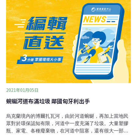
膠污染率最高，而防洪系統的數量最少。研究結果顯示，
孟加拉國是洪災期間塑膠垃圾散播幅度成長最快的國家。
與非洪災期間相比，低度洪災可導致塑膠垃圾的散播潛力
增加40倍。作者認為，在高強度洪水之下，塑膠散播潛力
可能會更高。「塑膠擴散的問題是，當它離來源地越遠，
清除的難度就越大。」研究論文的主要作者、瑞士蘇黎世
聯邦理工學院博士生羅布羅克（Caspar Roebroek）告訴
獨立報：「塑膠垃圾在城市裡時，清理起來非常容易。但
是一但被沖出城市，進入下水道網或河道，則清理起來會
相當困難。」
2021年01月05日
蜿蜒河道布滿垃圾 鄰國匈牙利出手
烏克蘭境內的博爾扎瓦河，由於河道蜿蜒，再加上當地民
眾對於環保認知有限，河道中一度充滿了垃圾。大量塑膠
瓶、家電、各種廢棄物，在河道中阻塞，還有很大一部