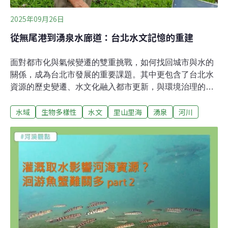
2025年09月26日
從無尾港到湧泉水廊道：台北水文記憶的重建
面對都市化與氣候變遷的雙重挑戰，如何找回城市與水的
關係，成為台北市發展的重要課題。其中更包含了台北水
資源的歷史變遷、水文化融入都市更新，與環境治理的行
動構想等多重面向。大員水文化復興協會今年舉辦「台北
水域
生物多樣性
水文
里山里海
湧泉
河川
水。說什麼——台北水文與城市文化研討會」，邀集學
者、公務機關與民間代表，從地理歷史、政策規劃到城市
設計，討論水文系統與市民生活的連結。從單一治理走向
多元理解 水文研究的新課題「研究水，不能只針對單一特
性來看」有多年基礎科學研究經驗的台大地理系教授黃誌
川強調。他以人體血管比喻城市中的水路，一旦阻塞就會
產生嚴重問題，凸顯恢復城市水脈的重要。黃誌川認為，
過去為防洪而建的堤防，雖有效管理水患，卻也切斷了人
與水的連結，阻礙了生態活動。反映出過往水利工程因為
常著眼於單一功能目標，需要重新思考與調整。他也表