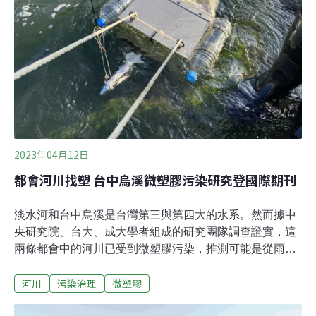
「以量取勝」的繁殖策略。舉例而言，一批可能10萬隻仔
稚魚孵化就開始闖關，浮游狀態的下漂過程已經大半進了
其他動物肚子，若遇河床乾涸就擱淺整批陣亡；有幸入海
的個體變成更多海洋動物的食物，造就我們依賴的海洋生
產力；數月後返回河流的可能只剩10隻，但眼前一樣關關
難過。也因此，我們若還買這些小小的紅頭魩仔
2023年04月12日
都會河川找塑 台中烏溪微塑膠污染研究登國際期刊
淡水河和台中烏溪是台灣第三與第四大的水系。然而據中
央研究院、台大、成大學者組成的研究團隊調查證實，這
兩條都會中的河川已受到微塑膠污染，推測可能是從雨水
下水道流入。此外學者也揭露，微塑膠含量與人口密度和
河川
污染治理
微塑膠
土地使用有顯著相關，人口密度越高處測得的微塑膠含量
越高。都會河川受微塑膠污染 學者揭雨水下水道為途徑為