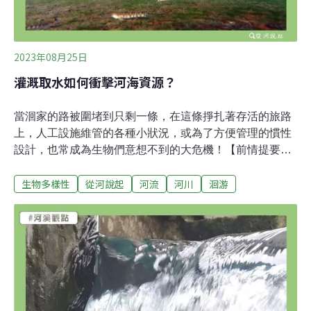
示，台灣的地質條件特殊，應思考如何「因地制宜」，許
多過去的水利設施其實仍有再利用的潛力。水的回歸
2023年08月25日
灌溉取水如何衝擊河海資源？
當洄家的路被圍堵到只剩一條，在這條掙扎著存活的旅路
上，人工設施維管的各種小狀況，或為了方便管理的慣性
設計，也常成為生物們意想不到的大危機！【前情提要】
台灣東部平原的水田進入春耕期起，各水圳供應水源的河
生物多樣性
從河說起
河流
河川
洄游
川，也都會被被築起土堤、改變流路；大部分、甚至全部
的表面逕流，被引導進入狹窄的灌溉渠道，讓寬闊的主河
道露出乾涸的床面，如果沒有颱風大雨，乾涸的狀況可長
達半年以上。不是沒有水，而是水都去了他處。河口近海
的洄游魚蝦蟹苗，正陸續回到島嶼陸域，沿著大小溪流上
溯，展開牠們這一代的成長與繁衍。當牠們隨著岸流被推
送到自己的出生故鄉或鄰近河口時，並不知道洄鄉之路新
添了更多險阻等著牠們。除了水源被截走、溯到半路就被