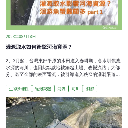
困在路上乾死之外，讓我們試著從幾條河的現況來理解，
看似理所當然的農業灌溉取水，到底用什麼樣的方式，損
傷了河溪生物多樣性（或說河海生產力）？ 在part1，我們
介紹了「之一：全河道圍堰取水」以及「之二
2023年08月18日
灌溉取水如何衝擊河海資源？
2、3月起，台灣東部平原的水田進入春耕期，各水圳供應
水源的河川，也因此默默地被築起土堤、改變流路；大部
分、甚至全部的表面逕流，被引導進入狹窄的灌溉渠道，
而寬闊的主河道露出乾涸的床面，還有許多大塊石提醒我
生物多樣性
從河說起
河流
河川
洄游
們，這平常該是有充足水量的湍流路。而水路被切換跑道
的初期、東北部才正從雨季轉換入較乾的月份（近年變化
頗大，但豐水期大致是10月到隔年2月），豐水期出生下
漂至河口近海的洄游魚蝦蟹苗，正陸續回到島嶼陸域，沿
著大小溪流上溯，展開牠們這一代的成長與繁衍。這些河
海洄游物種的幼苗看似量大，是環境變數大的生物演化成