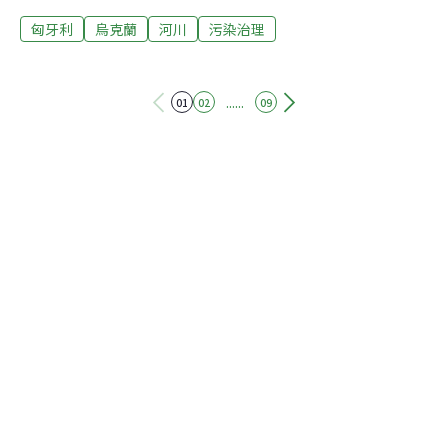
分，經由支流蒂薩河，流到鄰國匈牙利。經由兩國協調
匈牙利
烏克蘭
河川
污染治理
後，由匈牙利幫忙，烏克蘭出資，在當地建造垃圾回收
場，並且開始整治河川中的污染物。但是否能收到效果，
還要看民眾願不願意從此，改變處理廢棄物的習慣。博爾
扎瓦河從外喀爾巴阡山脈，流經山谷和自然保護區，曾經
......
01
02
09
是烏克蘭引以為傲的景緻，但現在河裡卻充滿了塑膠瓶、
廢建材，和其他垃圾。14個地方，被大量垃圾塞住了河
道，除了因為居民習慣在河岸棄置垃圾，當地的地形也是
原因之一。同時，有更多垃圾經由蒂薩河，流到鄰國匈牙
利，匈牙利總統艾德因此致信烏克蘭。自從收到匈牙利的
來信，烏克蘭開始著手整治河中垃圾。外喀爾巴阡州每年
都產出30萬噸垃圾，但是卻沒有任何合法回收場，在匈牙
利的協助下，烏克蘭也將設立專業的垃圾處理中心。