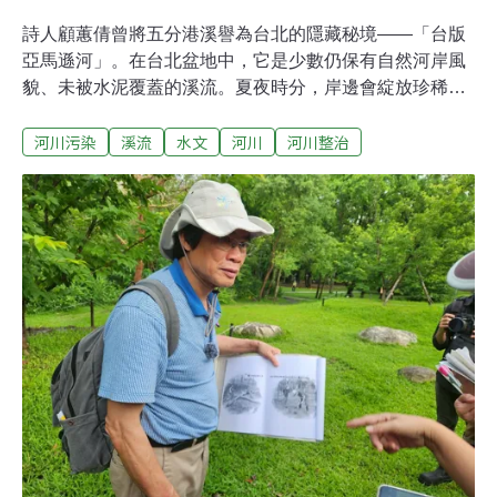
詩人顧蕙倩曾將五分港溪譽為台北的隱藏秘境——「台版
亞馬遜河」。在台北盆地中，它是少數仍保有自然河岸風
貌、未被水泥覆蓋的溪流。夏夜時分，岸邊會綻放珍稀的
原生樹種「穗花棋盤腳」，花朵如煙火般璀璨。然而，這
河川污染
溪流
水文
河川
河川整治
樣的美景，似乎正走向倒數計時，成為「絕版風景」。長
期關注五分港溪的臺北市最美河川文化推廣協會理事長李
佳玲說，巡守的志工們持續淨溪、導覽，也用空拍記錄下
河岸宛如「綠色隧道」的景致。畫面雖然生機盎然，卻掩
不住河水散發惡臭，水質不合格的現實。水被「關」的溪
流，流不動也排不掉五分港溪面臨的問題，不僅可能因都
市開發而受犧牲，還有缺水與水質惡化等困境。李佳玲指
出，最大的關鍵在於「水無法自然流動」。當初基隆河整
治後，當地已不易淹水，理論上不需再引水進來，但為了
農業灌溉，仍保留部分水量，讓這條溪得以延續至今。然
而，事實上，五分港溪的水「出不去也進不來」。水源被
控制，流動受限，等於被「封住」了將近50年。李佳玲