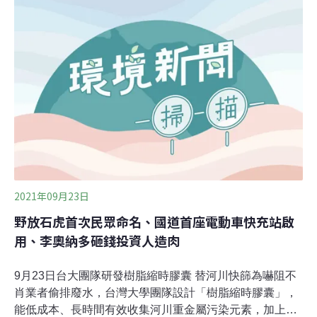
了解台灣河川微塑膠現況，中央研究院環境變遷研究中
心、台灣大學與成功大學學者組成研究團隊。2018年在淡
水河運用蝠魟網（manta net）採集680.5立方公尺水樣，
發現平均每立方公尺有24.6個微塑膠。2021年，研究團隊
擴大採樣點位，於台中烏溪共41處取了1051.4立方公尺的
水樣，發現平均每立方公尺有12.6個微塑膠。研究團隊今
（12日）舉辦記者會說明研究成果，並已發表至國際期刊
《環境污染》（Environmental Pollution）。中央研究院
環境變遷研究中心博士後研究員孔燕翔指
2021年09月23日
野放石虎首次民眾命名、國道首座電動車快充站啟
用、李奧納多砸錢投資人造肉
9月23日台大團隊研發樹脂縮時膠囊 替河川快篩為嚇阻不
肖業者偷排廢水，台灣大學團隊設計「樹脂縮時膠囊」，
能低成本、長時間有效收集河川重金屬污染元素，加上約