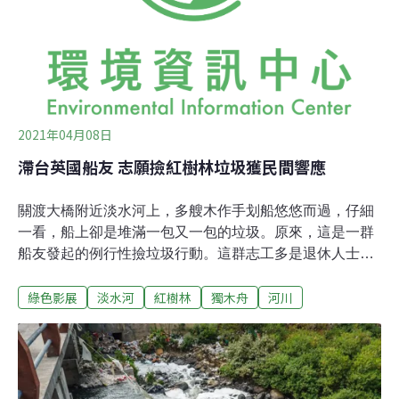
化等問題時也可即時通報。
2021年04月08日
滯台英國船友 志願撿紅樹林垃圾獲民間響應
關渡大橋附近淡水河上，多艘木作手划船悠悠而過，仔細
一看，船上卻是堆滿一包又一包的垃圾。原來，這是一群
船友發起的例行性撿垃圾行動。這群志工多是退休人士，
因為喜歡玩船而結識，儘管先前划船時，就不時會幫忙撿
綠色影展
淡水河
紅樹林
獨木舟
河川
拾垃圾，但一名英國帆船玩家洛伊（Peter Lowe）的自願
撿垃圾行動，才讓他們下決定要動員船友，號召清除淡水
河垃圾。今年碰上武漢肺炎（COVID-19）疫情爆發，
Peter決定延簽留在台灣。他發現淡水河河床上充滿塑膠廢
棄物，「我們現在人在這裡，我們應該立刻做些什麼。」