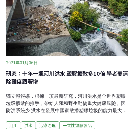
帆船玩家陳明忠表示，原本以為Peter只是一時興起，沒有
特別在意，沒想到之後他每天划船出去都會撿垃圾回來，
「我們開始覺得很慚愧，怎麼讓一個外國人來打掃這裡的
環境，讓我們來享用，我就把這件事情跟我們一些玩船的
朋友講，大家就發起了像今天一樣的活動。」為什麼關渡
紅樹林會卡垃圾？河川廢棄物和海洋廢棄物又有哪些關
聯？想知道更多，請見完整報
2021年01月06日
研究：十年一遇河川洪水 塑膠擴散多10倍 學者憂清
除難度跟著增
獨立報報導，根據一項最新研究，河川洪水是全世界塑膠
垃圾擴散的推手，帶給人類和野生動物重大健康風險。因
防洪系統少 洪水在發展中國家散播塑膠垃圾的能力最大研
究顯示，全球平均而言，跟沒有洪水的狀況相比，低強度
河川
洪水
污染治理
一次性塑膠製品
洪水可將塑膠垃圾的散播潛力提高近10倍。但是在發展中
國家，洪水推動塑膠垃圾散播的能力最大，這些地區的塑