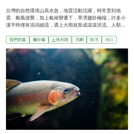
台灣的自然環境山高水急，地質活動活躍，時常受到地
震、颱風侵襲，加上氣候變遷下，旱澇趨於極端，許多小
溪平時僅有涓涓細流，遇上大雨就形成滾滾洪流。人類試
圖用大大小小的防砂壩與固床工，束縛溪流，卻又衍生破
我們的島
攔砂壩
土地利用
汛期
防汛
河川
壞生態、土砂運移失衡的問題，究竟溪流的緊箍咒，有沒
有解除的一天？位於南投縣的蘭島溪，因九二一地震時上
游產生大面積崩塌，累積了許多鬆軟的土石，在2004年敏
督利颱風來襲時，上方橋梁完全被土石流淹沒，為了減輕
災害，溪流上設置了許多防砂壩，但隨著崩塌地逐漸復
育、土砂量減少，大部分泥沙淤積在防砂壩上游，導致下
游泥沙補充不足的問題逐漸浮現。同樣的情況也發生在台
中市的廍仔坑溪，沿著溪流行走，可以看到擋土牆、固床
工等硬體設施，都因為下游侵蝕情況加劇，而產生基礎掏
空、破損的情形，甚至有一座防砂壩的副壩，因此倒塌。
即使是規模相對小的固床工，一樣會改變溪流自然的土砂
運移。宜蘭縣頭城鎮的大溪溪，2016年陸續設置六座