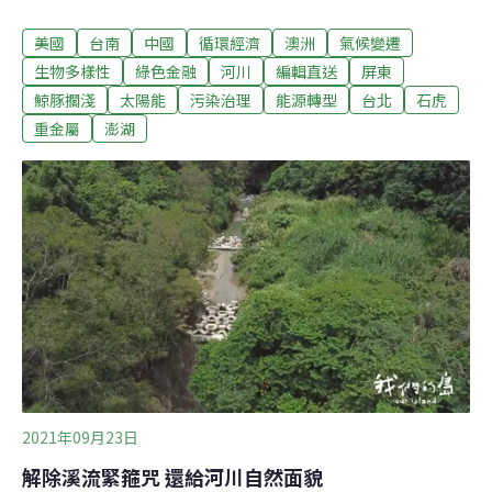
3分鐘就能獲得檢測數據，等於替河川快篩。（中央社報
美國
台南
中國
循環經濟
澳洲
氣候變遷
導）賞鷹季 赤腹鷹過境墾丁進入高峰期每天約2萬隻秋季
墾丁候鳥季展開，赤腹鷹過境墾丁南飛度冬正進入高峰
生物多樣性
綠色金融
河川
編輯直送
屏東
期，根據墾管處統計，近日每天約有2萬隻赤腹鷹過境墾
鯨豚擱淺
太陽能
污染治理
能源轉型
台北
石虎
丁，到今天已累積18萬隻以上，超越往年秋天的平均值。
重金屬
澎湖
墾管處表示，近年赤腹鷹過境數量屢屢打破紀錄，可見保
育有成，恆春半島已是全台最佳賞鷹地區。（中央社報
導）
2021年09月23日
解除溪流緊箍咒 還給河川自然面貌