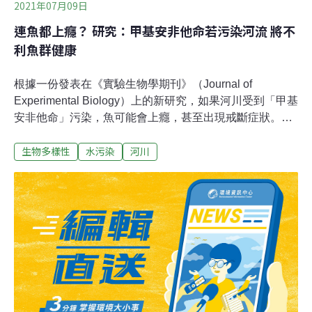
2021年07月09日
連魚都上癮？ 研究：甲基安非他命若污染河流 將不
利魚群健康
根據一份發表在《實驗生物學期刊》（Journal of
Experimental Biology）上的新研究，如果河川受到「甲基
安非他命」污染，魚可能會上癮，甚至出現戒斷症狀。科
學家表示，這對魚類個體和族群的健全基礎有「意想不到
生物多樣性
水污染
河川
的不利影響」。安非他命污染河流 魚是否對微量藥物成
癮？人類使用甲基安非他命後，經污水下水道系統及廢水
處理廠排放到環境。「有人使用甲基安非他命的地方，淡
水資源也會受到甲基安非他命污染。」主要作者、布拉格
捷克生命科學大學副教授和行為生態學家霍奇（Pavel
Horký）說。