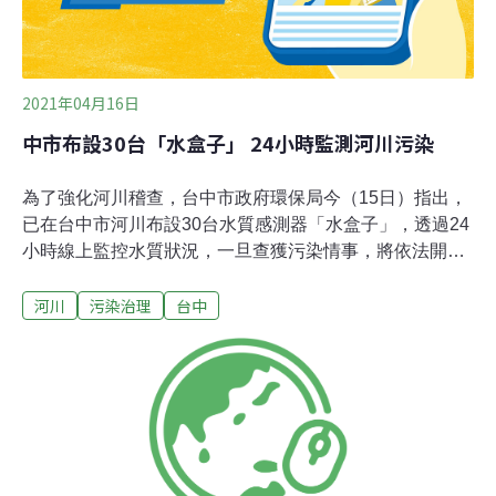
2021年04月16日
中市布設30台「水盒子」 24小時監測河川污染
為了強化河川稽查，台中市政府環保局今（15日）指出，
已在台中市河川布設30台水質感測器「水盒子」，透過24
小時線上監控水質狀況，一旦查獲污染情事，將依法開罰
不法業者。環保局長陳宏益指出，過去傳統污染源稽查是
河川
污染治理
台中
到現場採樣，再送實驗室分析，有時間及空間限制，市府
向行政院環保署申請補助布設水盒子，在高污染潛勢熱區
下游即時監控河川水溫、溶氧、導電度及pH值，克服不法
業者利用下班時間或假日偷排廢水的問題。陳宏益表示，
環保局接獲水盒子通報後立即派員，一旦測到水質異常，
立即採集放流水樣並進廠稽查，就違規事證依法告發處
分，有效縮短應變處理時間。陳宏益說，水盒子除可抓水
污染，當河川溶氧偏低，魚群可能死亡產生惡臭、水質惡