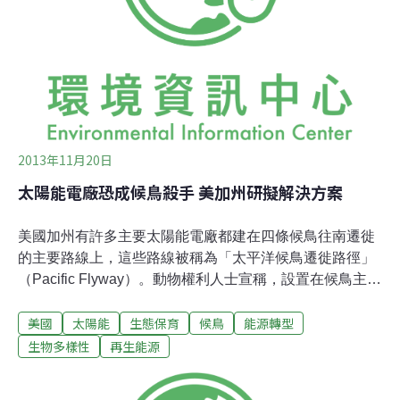
是全球不管哪裡一發生嚴重氣候事件，就自動繳出補償
金。」氣候融資 氣候會談最爭議話題海燕颱風在菲律賓造
成的災情讓許多貧窮國家開始重視補償金的來源。世界銀
行指出，過去十年來，極端氣候事件造成的全球經濟損失
已飆升到每年近2
2013年11月20日
太陽能電廠恐成候鳥殺手 美加州研擬解決方案
美國加州有許多主要太陽能電廠都建在四條候鳥往南遷徙
的主要路線上，這些路線被稱為「太平洋候鳥遷徙路徑」
（Pacific Flyway）。動物權利人士宣稱，設置在候鳥主要
遷徙路線上的太陽能板會對鳥類翅膀造成傷害，並呼籲加
美國
太陽能
生態保育
候鳥
能源轉型
州當局深入調查太陽能技術造成的鳥類死亡數量。當地媒
體報導，加州BrightSource能源公司即將開始營運的
生物多樣性
再生能源
Ivanpah廠區內就發現了34隻傷亡鳥類；另兩座太陽能電
廠附近亦發現數十隻翅膀燒焦的鳥兒。最近在Desert