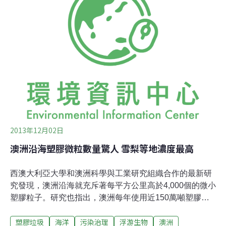
的機制。「在一個更自然的世界裡，我們不用擔心沼澤能
否在現今海平面上升的速度裡生存。」維吉尼亞海洋科學
學院地質學家，該研究報告的主要作者科萬說。濕地有多
種方法自行提升高度，以防止被淹沒。在地表上，漲潮是
最大的助力之一。在漲潮時刻，沼澤氾濫，來自海水中泥
沙的礦物變成地上新土壤。這是面對今日威脅最便利的回
應系統之一：當海平面上升加速，洪水發生頻繁，濕地因
此快速獲得土壤
2013年12月02日
澳洲沿海塑膠微粒數量驚人 雪梨等地濃度最高
​西澳大利亞大學和澳洲科學與工業研究組織合作的最新研
究發現，澳洲沿海就充斥著每平方公里高於4,000個的微小
塑膠粒子。研究也指出，澳洲每年使用近150萬噸塑膠，
卻僅回收20%。研究主要作者Julia Reisser對於澳洲沿海
塑膠垃圾
海洋
污染治理
浮游生物
澳洲
的大量塑膠感到非常驚訝。研究人員沿澳洲海岸線巡航7