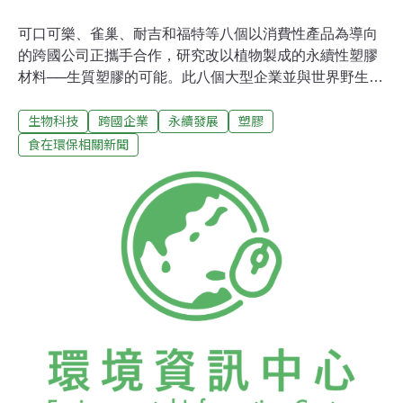
可口可樂、雀巢、耐吉和福特等八個以消費性產品為導向
的跨國公司正攜手合作，研究改以植物製成的永續性塑膠
材料──生質塑膠的可能。此八個大型企業並與世界野生動
物基金會（WWF）於20日宣布組成「生物塑料原料聯
生物科技
跨國企業
永續發展
塑膠
盟」（Bioplastic Feedstock Alliance，BFA）。BFA的代
表認為，WWF將為生質塑膠和生質燃料帶來科學觀點。
食在環保相關新聞
「回顧生質能源的發展歷程，就能預見生質塑膠工業可能
出現的問題。許多企業正在思考如何從頭開始預防不良的
後果。和WWF合作能讓決策有科學的依據，有助避免對環
境和社會產生負面效應，讓企業在糧食安全、土地利用議
題和化學物質的廣泛使用上獲得指引。」WWF包材科學計
劃經理Erin Simon說。「企業知道自己必須為未來做好準
備，因為資源總有一天會用完。不過用石化材料生產塑膠
袋便宜效率高，生質材料在這一點上沒有優勢。」Simon
說，「今日用的生質材料不外是甘蔗和玉米等，但