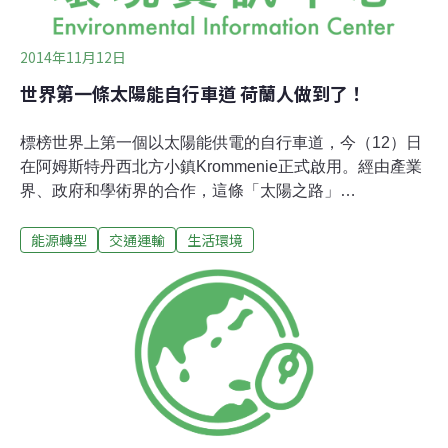
2014年11月12日
世界第一條太陽能自行車道 荷蘭人做到了！
標榜世界上第一個以太陽能供電的自行車道，今（12）日
在阿姆斯特丹西北方小鎮Krommenie正式啟用。經由產業
界、政府和學術界的合作，這條「太陽之路」
（SolaRoad）未來將為路燈、交通號誌、電動汽車，甚至
能源轉型
交通運輸
生活環境
是家庭住戶提供電力！「太陽之路」應用廣泛 首段70公尺
今啟用根據網路媒體City Lab報導，作為一個試驗性質的
計畫，這條車道目前僅有70公尺長，完工後會到100公
尺，車道長度夠讓車手從其中一端跳上，踩踏幾秒鐘之
後，從另一端跳下。試驗車道由長2.5公尺，寬3.5公尺的
多個水泥模塊組成。太陽能電池沿著一側行進方向，安裝
在約有1公分厚的強化玻璃頂層下方；車道另一側沒有安
裝任何太陽能電池，以用來測試各種不同的頂層材料。將
來，車道上的太陽能會用於街道照明、交通號誌系統、行