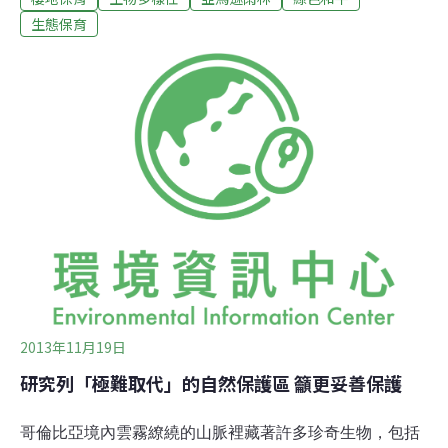
年的砍伐量就增加了近三分之一。環團譴責這和巴西總統
生態保育
Dilma Rousseff為了伐木業者和農民而削減雨林相關的法
律保護有關。但巴西環境部長反駁此說，表示整體的雨林
保護趨勢仍是「正面」的，消滅非法森林砍伐仍然是政府
的目標。
2013年11月19日
研究列「極難取代」的自然保護區 籲更妥善保護
哥倫比亞境內雲霧繚繞的山脈裡藏著許多珍奇生物，包括