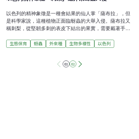
以色列的精神象徵是一種會結果的仙人掌「薩布拉」，但
是科學家說，這種植物正面臨蚜蟲的大舉入侵。薩布拉又
稱刺梨，從堅韌多刺的表皮下結出的果實，需要戴著手套
才能把皮剝下，其堅韌多刺的外表和甜美的內在猶如以色
生態保育
蚜蟲
外來種
生物多樣性
以色列
列猶太人的寫照，被以色列人視為精神象徵。但是科學家
說，這種廣泛生長在以色列地區結果型仙人掌正面臨蚜蟲
大舉入侵的威脅。研究人員調查北以色列地區植物受損狀
01
02
況發現，一種攻擊性很強的寄生蟲正侵襲著薩布拉，造成
植物損傷和死亡。「此寄生蟲是一種蚜蟲，會分泌毒素進
入植物的組織，吸取植物內可食用的部份。蚜蟲啃食的部
位剛好是植物本身攸關養分輸送的部位，因此造成植物死
亡。」以色列農業部沃爾卡尼研究中心人員Zvi Mendel
說。科學家相信蚜蟲可能是不經意間從中南美洲被帶進以
色列的，中南美洲正是薩布拉的原始棲地。「很可能是有
人不小心將蚜蟲帶進以色列。他可能只是在南美洲看到一
株漂亮的仙人掌，帶一片仙人掌葉回以色列栽種