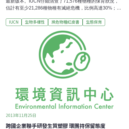
最新版本。IUCN仔細清查了71,576種物種的保育狀況，
估計有至少21,286種物種有滅絕危機，比例高達30%；其
中剛果共和國的象徵──「森林長頸鹿」㺢㹢狓（Okapia
IUCN
生物多樣性
瀕危物種紅皮書
生態保育
johnstoni）的保護級別往上連跳兩級，從近危變成瀕危
（跳過了易危等級）。㺢㹢狓有時被誤以為是虛構的動
物，因此也有「非洲麒麟」的稱號。1901年，一位英國殖
民官員Harry Johnston（也是㺢㹢狓學名的由來）在烏干
達發現一副㺢㹢狓的皮毛和頭骨。經過鑑定，確認㺢㹢狓
真正的親戚是長頸鹿而非麒麟。㺢㹢狓生活在非洲剛果，
是長頸鹿唯一還沒滅絕的近緣物種。牠們的身上有類似斑
馬的斑紋，並有著很長而且非常靈活的藍色舌頭，能用舌
頭舔舐到自己的眼皮，甚至是耳朵內外。㺢㹢狓直到1901
年才為西方科學界所知，現在卻因戰爭、非法狩獵和棲息
地破壞而瀕臨絕種。他們唯一的棲息地是在剛果民
2013年11月25日
跨國企業聯手研發生質塑膠 環團持保留態度