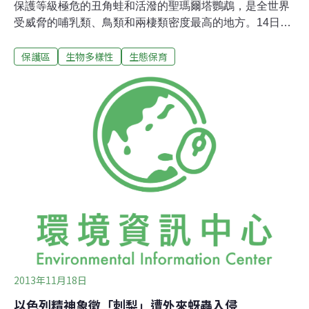
保護等級極危的丑角蛙和活潑的聖瑪爾塔鸚鵡，是全世界
受威脅的哺乳類、鳥類和兩棲類密度最高的地方。14日發
表於《科學》期刊的一項研究更指出，這裡也是全世界最
保護區
生物多樣性
生態保育
難以取代的自然保護區。法國CEFE-CNRS生態學研究中
心研究員Ana Rodrigues博士率領的研究團隊分析了全世
界173,000個自然保護區，列出138個「非常難以取代」
（exceptionally irreplaceable）的保護區。哥倫比亞境內
的聖瑪爾塔內華達山脈名列第一，但這裡曾經充斥著古柯
鹼交易，極危物種的棲地先後遭到毒品作物和政府從空中
噴灑的除草劑破壞，現在又出現新的威脅，「這片美麗的
山林離市區不遠，因此成為富人們蓋第二棟房子的理想地
點。」Ana Rodrigues說。
2013年11月18日
以色列精神象徵「刺梨」遭外來蚜蟲入侵