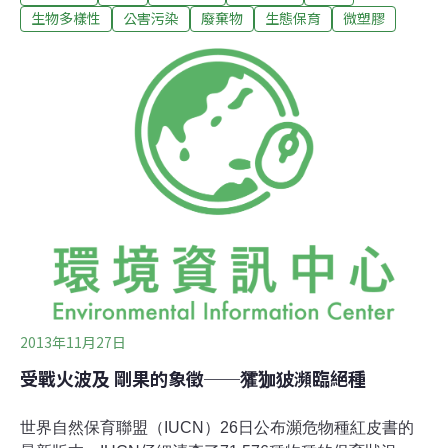
次，發現雪梨和布里思本沿海的塑膠粒子濃度最高。西南
生物多樣性
公害污染
廢棄物
生態保育
微塑膠
部偏遠的塔斯馬尼亞省居然也沒有倖免，很可能塑膠粒子
是被南極洋流帶過去的。絕大部分的塑膠粒子是聚乙烯和
聚丙烯，兩種用來製造寶特瓶等免洗包裝材料和釣魚用具
的原料。Reisser表示實際的塑膠粒子數量可能遠大於每平
方公里4000個，因為難以計算太過微小的塑膠粒子。
Reisser找到的大部分塑膠粒子直徑都小於5毫米。整體來
說，澳洲海域的塑膠汙染程度接近加勒比海地區，但低於
地中海。一次性塑膠包裝在海洋中分解成微小粒子，威脅
著海洋和人類的健康。研究警告，塑膠粒子若被魚吃下
肚，「可能
2013年11月27日
受戰火波及 剛果的象徵──㺢㹢狓瀕臨絕種
世界自然保育聯盟（IUCN）26日公布瀕危物種紅皮書的