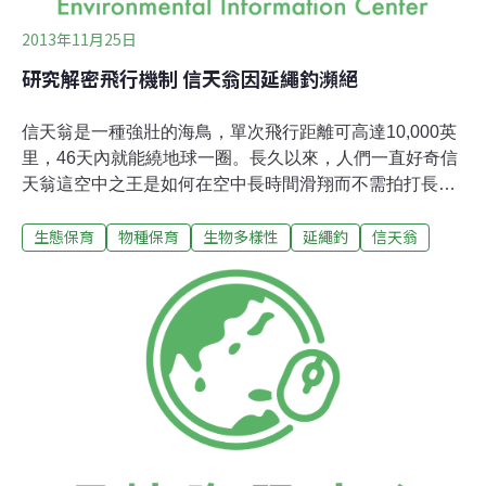
2013年11月25日
研究解密飛行機制 信天翁因延繩釣瀕絕
信天翁是一種強壯的海鳥，單次飛行距離可高達10,000英
里，46天內就能繞地球一圈。長久以來，人們一直好奇信
天翁這空中之王是如何在空中長時間滑翔而不需拍打長達
3.5公尺的巨翅。過去有許多理論試圖解釋信天翁的飛行機
生態保育
物種保育
生物多樣性
延繩釣
信天翁
制。不過最近科學家在一群16隻漂泊信天翁（wandering
albatross）身上裝了高敏感度的GPS追蹤器之後，總算瞭
解信天翁是如何長途飛行而不至於耗盡能量的奧秘了。漂
泊信天翁的飛行範圍在印度洋，是信天翁中體型最大的物
種之一。GPS追蹤器讓科學家得以每秒10次的速率測量每
隻個體的位置，精確度達數公分，能提供準確的飛行路徑
記錄。科學家發現信天翁以「高機動策略」飛行，在飛入
風中時調整翅膀方向，移動到適當高度，接著轉身俯衝長
達100公尺；根據GPS數據，最高時速可達67英哩。不斷
重複這個動作，信天翁可以靠著合適的風向風速飛行數千