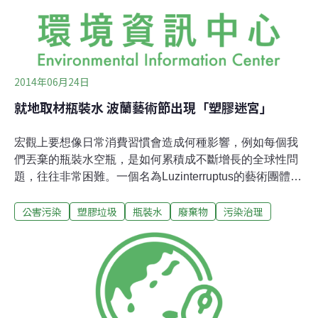
駛於上的電動汽車和家庭用電等實際應用上。從外觀上看
來，「太陽之路」看起來有點像是一個玻璃電爐的烹飪表
面。不過，它配備了摩擦增
2014年06月24日
就地取材瓶裝水 波蘭藝術節出現「塑膠迷宮」
宏觀上要想像日常消費習慣會造成何種影響，例如每個我
們丟棄的瓶裝水空瓶，是如何累積成不斷增長的全球性問
題，往往非常困難。一個名為Luzinterruptus的藝術團體，
提供了一個難忘的視覺形式：「塑膠迷宮」。今年5月，
公害污染
塑膠垃圾
瓶裝水
廢棄物
污染治理
Luzinterruptus到波蘭參加卡托維茲街頭藝術節。他們花了
4天的時間創作了一個長22英尺寬16英呎並且有11英呎高
的迷宮，用了超過6千個瓶裝水空瓶。這些不尋常的創作
素材是來自鄰近瓶裝工廠丟棄的不符合出售規格的瑕疵
品。其餘空瓶則是附近居民所捐贈在這4天內所消耗的飲
料空瓶。創作者表示：「我們可以清楚顯示出這個城市所
飲用瓶裝水的驚人數量這個事實。」「我們企圖以充滿詩