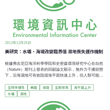
意的方法來呈現日常消耗塑膠廢棄物的總量。」
Luzinterruptus在聲明中說。「除此之外，我們也關注在開
發中國家造成非常嚴重問題的瓶裝水大型企業，居民往往
看著他們的水源毫無顧忌且無代償的被私有化，以圖利這
些大型
2013年12月25日
美研究：水壩、海堤改變臨界值 濕地喪失運作機制
根據弗吉尼亞海洋科學學院和史密森環境研究中心在自然
（Nature）期刊上發表的回顧論文顯示，無外力干擾狀態
下，沿海濕地可有效阻擋海平面快速上升，但人類可能破
壞這些濕地所提供的防禦效果。濕地做為沿海城市面對洪
生物多樣性
美國
海堤
生態保育
海平面上升
水和風暴時的緩衝，及淨化並過濾污染物的能力方面提供
了保障，但這個保障在未來可能消失不見。此論文的作者
水壩
濕地
之一馬特科萬（Matt Kirwan）和派翠克麥高尼加（Patrick
Megonigal）表示，水壩和海堤等人工建築正破壞大自然