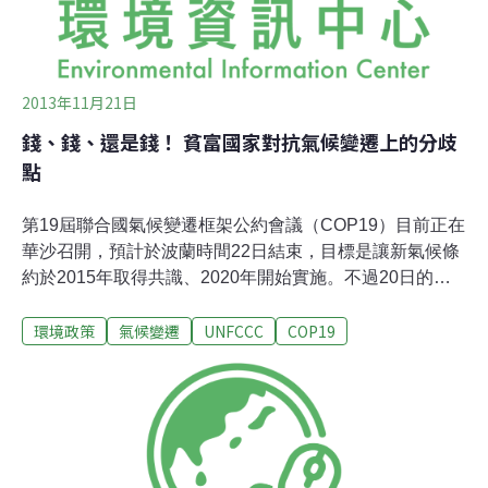
英哩。但牠們可不是被吹著跑，牠們飛行的速度比風速要
快得
2013年11月21日
錢、錢、還是錢！ 貧富國家對抗氣候變遷上的分歧
點
第19屆聯合國氣候變遷框架公約會議（COP19）目前正在
華沙召開，預計於波蘭時間22日結束，目標是讓新氣候條
約於2015年取得共識、2020年開始實施。不過20日的會
議上，富裕國家和貧窮國家討論如何為氣候邊遷造成的災
環境政策
氣候變遷
UNFCCC
COP19
難籌措應變資金時卻陷入僵局。玻利維亞等發展中國家指
控，富裕國家沒有展現足夠的意願來討論援助金或補償氣
候變遷造成的損失，如海平面上升或沙漠化現象。中國最
高氣候變遷官員解振華說，開發中國家必須儘快訂出提供
融資的時間表和金額。富裕國家則擔憂金額過高，以及為
往後所有的旱災、熱浪和暴風雨承擔法律責任。歐盟氣候
執委Connie Hedegaard解釋，「我們不可能有一種制度，