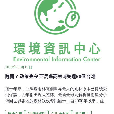
Sunlight的550兆瓦太陽能光伏電廠附近，也發現了19隻鳥
類屍體。今年五月甚至發現美國聯邦政府列為瀕危的鳥類
──尤馬長嘴秧雞的屍體。環繞兩座電塔的眾多鏡面，以及
其反射出的太陽輻射通量是最大的問題；鏡面吸收的太陽
光可加熱塔頂鍋爐裡的液體，提供蒸汽發動渦輪機。然而
報導表示，鏡面反射的輻射也因此足以灼傷鳥的翅膀；鳥
兒們誤把反光的太陽能板當做水面企圖潛入其中，或是
2013年11月19日
醜聞？ 政策失守 亞馬遜雨林消失達68個台灣
這十年來，亞馬遜雨林這個世界最大的雨林原本已持續受
到保護，去年卻出現大逆轉。最新全球高解析度衛星分析
傳回世界各地的森林砍伐資訊顯示，自2000年以來，亞馬
遜雨林每分鐘消失的速度相當於50座足球場，總消失面積
棲地保育
生物多樣性
亞馬遜雨林
綠色和平
是英國國土面積的十倍（約台灣面積的67.5倍），光是去