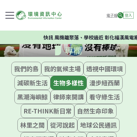
電子報
登入
快訊
風機離聚落、學校過近 彰化福漢風電案
專欄
我們的島
我的氣候主場
透視中國環境
減碳新生活
生物多樣性
漫步紐西蘭
黑潮海嶼鯨
律師來開講
看守綠生活
RE-THINK新日常
自然生命印象
林里之間
從河說起
地球公民通訊