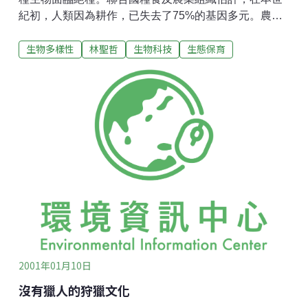
紀初，人類因為耕作，已失去了75%的基因多元。農業
上的基因工程，早已跟侵蝕物種多元的單元農耕作業相
生物多樣性
林聖哲
生物科技
生態保育
提並論。在某些全年都種植同一品種的地區，動物身上
的昆蟲、病毒和雜草經常接觸單一物種，使其更容易破
壞該物種。上一世紀，愛爾蘭馬鈴薯失收的原因，就是
馬鈴薯的單一基因，引致所有薯仔都容易患上同一疾
病。 傳統上生物多元都視為食物安全的根基。農業系統
的基因越豐富多元，該系統便越能適應更多蟲害、疾病
或氣候的變遷，而只會影響很少物種。墨西哥華斯塔印
第安族群，對森林管理經驗豐富。他們在小花園，及農
地和森林混合使用的土地上，種植超過300種植物。
「基因革命」和「綠色革命」其實是異曲同工。「綠色
革命」其實是政府和企業的宣傳機器製造的大規模運
動，說服第三世界農民以少數高產量、依賴昂貴農藥和
化肥的方法，取代原來的多元農
2001年01月10日
沒有獵人的狩獵文化