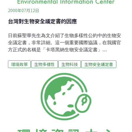
明
2000年07月12日
台灣對生物安全議定書的因應
日前蘇聖華先生為文介紹了生物多樣性公約中的生物安
全議定書，非常詳細。這一個重要國際協議，在我國官
方正式的名稱是「卡塔黑納生物安全議定書」
(Cartagena Protocol on Biosafety)，中文係依國際慣
環境政策
生物多樣性
生物科技
生物安全議定書
例，照西班牙語直接音譯哥倫比亞該城市名字而來。蘇
先生在文中憂心台灣對議定書渾然未覺「弄不清楚其中
規定」，而遭受制裁，恐怕是部分過慮了。生物安全議
定書是近年來最重要的國際環保協定。其主旨是出於人
類對地球生態環境的關懷，在聯合國努力策動之下，首
度成功的將「預警原則」(Precautionary Principle)的環
保觀念訴諸正式文字，具有約束力的國際條約，從今年
五月在奈羅比開始簽約以來，估計大概明、後年，經簽
約各國分別通過其國內立法程序認定，便可實施。台灣
受限於國際形勢不是簽約國，但美國代表1993.6.5簽署