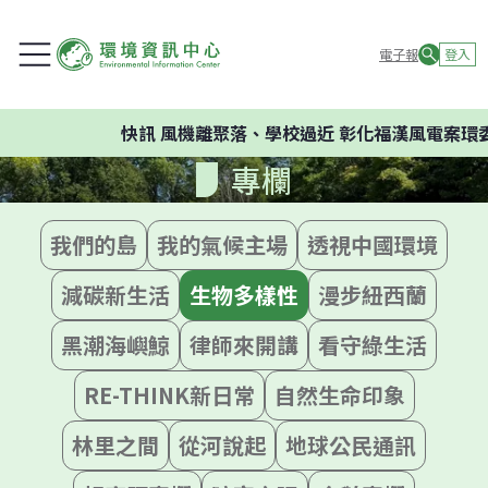
電子報
登入
快訊
風機離聚落、學校過近 彰化福漢風電案環委
專欄
我們的島
我的氣候主場
透視中國環境
減碳新生活
生物多樣性
漫步紐西蘭
黑潮海嶼鯨
律師來開講
看守綠生活
RE-THINK新日常
自然生命印象
林里之間
從河說起
地球公民通訊