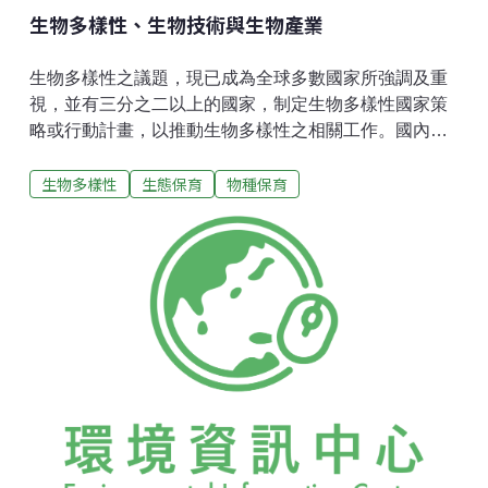
生物多樣性、生物技術與生物產業
生物多樣性之議題，現已成為全球多數國家所強調及重
視，並有三分之二以上的國家，制定生物多樣性國家策
略或行動計畫，以推動生物多樣性之相關工作。國內在
學界大力推動下，現亦已成為政府重視與強調的優先施
生物多樣性
生態保育
物種保育
政工作項目。但是，在大部分的國家、地區，生物多樣
性之相關工作僅有少數政府、學界及保育或專業團體參
與，而未成為全民化之運動，故不易持續茁壯。部份原
因在於生物多樣性與民生之息息相關性，未廣為推廣為
社會知識。多數人認同生物多樣性僅是為替子孫留下資
源的道德行為、或是學術殿堂的另一項嚴肅課題、或是
國家藉此進入國際社會的踏腳石。事實上生物多樣性所
帶來之經濟資源與發展潛力，遠超過所有其他工業產
值；其對人類生活文明的衝擊，也是無可估量的。本文
即在淺釋生物多樣性所可提供之資源、藍本，如何藉由
現代生物技術的精製及放大，成就無可限量的生物產業
並回而貢獻於生物多樣性之維護。 生物多樣性與人類文