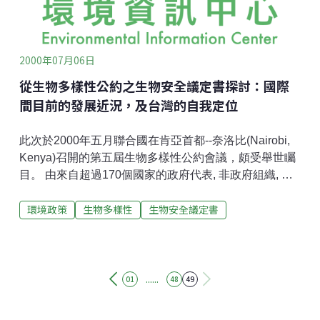
後，國會則根本拒絕認可簽約。美國以世界上最主要改
性活生物(LMO)
2000年07月06日
從生物多樣性公約之生物安全議定書探討：國際
間目前的發展近況，及台灣的自我定位
此次於2000年五月聯合國在肯亞首都--奈洛比(Nairobi,
Kenya)召開的第五屆生物多樣性公約會議，頗受舉世矚
目。 由來自超過170個國家的政府代表, 非政府組織, 環
保團體, 原住民團體, 觀察員等共約1700人與會。所討論
環境政策
生物多樣性
生物安全議定書
的議題相當廣泛，從全球生態体系完整性的保育，到基
因產權與利益共享，到原住民傳統知識及其智慧財產權
的維護，到如何落實生物多樣性的維護等多項大型議
題。其中在這次的大會中有一個重要的議程：即在1999
年2月間於哥倫比亞，各締約國所形成共識的喀他基納生
......
01
48
49
物安全議定書 (Catagena Protocol on Biosafety)，將在
這次肯亞的公約會議中交由各締約國簽署。 雖然此簽署