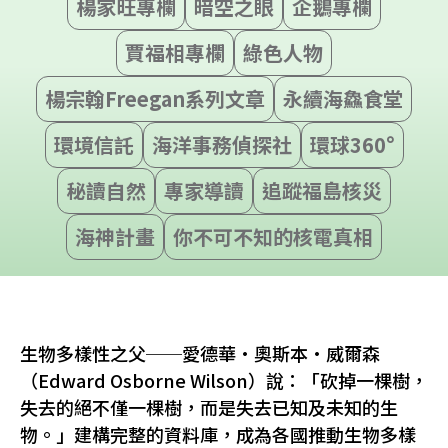
楊家旺專欄
暗空之眼
企鵝專欄
賈福相專欄
綠色人物
楊宗翰Freegan系列文章
永續海鱻食堂
環境信託
海洋事務偵探社
環球360°
秘讀自然
專家導讀
追蹤福島核災
海神計畫
你不可不知的核電真相
生物多樣性之父──愛德華·奧斯本·威爾森
（Edward Osborne Wilson）說：「砍掉一棵樹，
失去的絕不僅一棵樹，而是失去已知及未知的生
物。」建構完整的資料庫，成為各國推動生物多樣