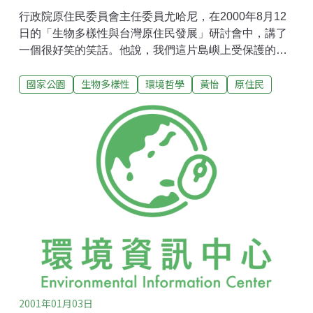
行政院原住民委員會主任委員尤哈尼，在2000年8月12
日的「生物多樣性與台灣原住民發展」研討會中，講了
一個很好笑的笑話。他說，我們這片島嶼上受保護的獼
猴，不但數量繁多，甚至聽傳不少獼猴都眼戴墨鏡﹑手
國家公園
生物多樣性
環境哲學
黃怡
原住民
持大哥大，是牠們從觀光客那兒搶到的‧此笑話當然全屬
杜撰，卻很傳神地形容了原住民討厭漢人到國家公園一
遊的心情，認為漢人帶來垃圾與噪音，除了更加濡染原
住民向錢看齊的習氣，幾乎什麼也沒留下來。10年來各
地原住民團體「向國家公園說不」的運動，因為原住民
的政治地位陡然提高，已漸成氣候，像這樣的笑話現在
公開得很，沒有人會認為它不具正當性。然而尤哈尼在
當天講的另一個笑話，卻有點讓人感覺困擾。他說，原
住民最懂得尊重生物多樣性，你們看，原住民採收植物
都是摘葉不拔株，而且，開獵槍打中一隻動物，鬨的一
聲，必定跑掉10隻動物。這如果是在盛行動物權的國
家，早被輿論大肆撻伐了，爭議點並不在相對於「動物
權」是不是有所謂人類的
2001年01月03日