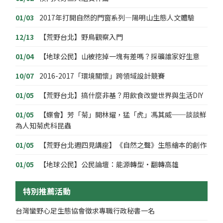
01/03
2017年打開自然的門窗系列—陽明山生態人文體驗
12/13
【荒野台北】野鳥觀察入門
01/04
【地球公民】山被挖掉一塊有差嗎？採礦誰家好生意
10/07
2016-2017「環境關懷」跨領域設計競賽
01/05
【荒野台北】搞什麼非基？用飲食改變世界與生活DIY
01/05
【蝶會】芳「菊」開林耀，猛「虎」馮其威──談談鮮
為人知菊虎科昆蟲
01/05
【荒野台北週四見講座】《自然之聲》生態繪本的創作
01/05
【地球公民】公民論壇：能源轉型•翻轉高雄
特別推薦活動
台灣蠻野心足生態協會徵求專職行政秘書一名