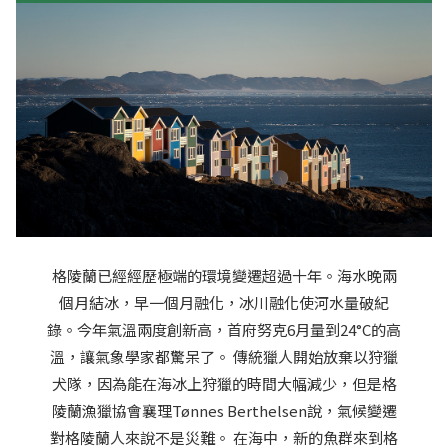
格陵蘭已經經歷極端的環境變遷超過十年。海水晚兩
個月結冰，早一個月融化，冰川融化使河水量破紀
錄。今年氣溫兩度創新高，首府努克6月量到24°C的高
溫，讓氣象學家都驚呆了。 傳統獵人開始放棄以狩獵
犬隊，因為能在海冰上狩獵的時間大幅減少，但是格
陵蘭漁獵協會襄理Tønnes Berthelsen說，氣候變遷
對格陵蘭人來說不是災難。 在海中，新的魚群來到格