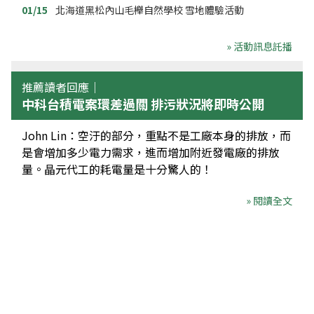
01/15
北海道黑松內山毛櫸自然學校 雪地體驗活動
» 活動訊息託播
推薦讀者回應｜
中科台積電案環差過關 排污狀況將即時公開
John Lin：空汙的部分，重點不是工廠本身的排放，而
是會增加多少電力需求，進而增加附近發電廠的排放
量。晶元代工的耗電量是十分驚人的！
» 閱讀全文