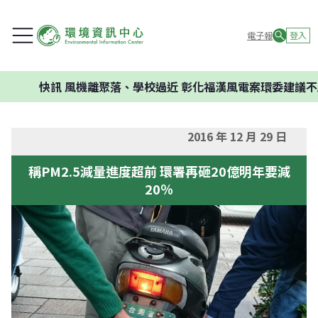
電子報
登入
快訊
風機離聚落、學校過近 彰化福漢風電案環委建議不應開發
2016 年 12 月 29 日
稱PM2.5減量進度超前 環署再砸20億明年要減
20％