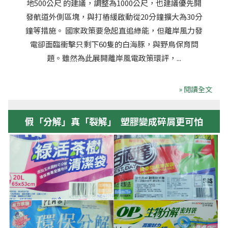
地500公尺 的建議，調整為1000公尺，也建議優先開
發航道外側區塊，與打樁緩啟動從20分鐘擴大為30分
鐘等措施。 國家政策要急起直追綠能，但離岸風力發
電卻面臨衝擊只剩下60隻的白海豚，與野鳥保育問
題。雖然為此展開離岸風電政策環評，...
» 閱讀全文
假「分解」真「裂解」 塑膠變成碎屑更可怕