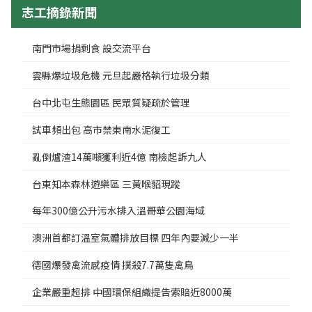
志工摘錄新聞
南門市場捐剩食 設交流平台
雲縣爆垃圾危機 元旦起嚴格執行垃圾分類
台中北屯生態園區 民眾質疑疏於管理
試車頻出包 高市禁東南水泥復工
亂倒爐渣14萬噸獲利近4億 南檢起訴九人
台東知本森林遊樂區 三黃喉貂現蹤
每年300億公升污水排入溫哥華公園海域
澳洲首都訂溫室氣體排放目標 四年內要減少一半
德國爆發禽流感疫情 撲殺7.7萬隻禽鳥
企業嚴重超排 中國環保組織提告索賠近8000萬