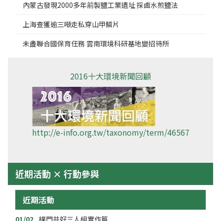
內蒙古發現2000多年前製鹽工業遺址 採鹵水煎鹽法
上海查獲逾三噸走私穿山甲鱗片
未盡聯合國保育任務 雲南環境科研基地變招待所
2016十大環境新聞回顧
http://e-info.org.tw/taxonomy/term/46567
近期活動 × 行動參與
近期活動
01/02
樸門共好三人組實作篇