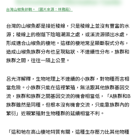
台灣山椒魚卵鞘。（圖片來源：林務局）
台灣的山椒魚都是接近稜線，只是稜線上並沒有豐富的水
源；稜線上的樹蔭下陰暗潮濕之處，或溪流源頭出水處，
形成適合山椒魚的棲地。這樣的棲地常呈顯斷裂式分布，
造成山椒魚族群分布也呈現點狀、不連續性分布，族群和
族群之間，往往一隔上公里。
呂光洋解釋，生物地理上不連續的小族群，對物種而言相
當危險。小族群只能在這裡繁殖，無法跟其他族群基因交
流，族群和族群之間基因交流的機會相當低，「A族群和B
族群雖然是同種，但根本沒有機會交流，只能靠族群內的
繁衍」近親繁殖對生物種群的延續相當不利。
「這和牠在高山棲地特質有關，這種生存壓力比其他物種