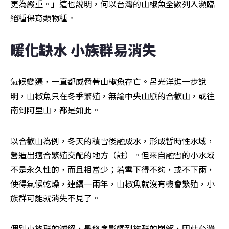
更為嚴重。」這也說明，何以台灣的山椒魚全數列入瀕臨
絕種保育類物種。
暖化缺水 小族群易消失
氣候變遷，一直都威脅著山椒魚存亡。呂光洋進一步說
明，山椒魚只在冬季繁殖，無論中央山脈的合歡山，或往
南到阿里山，都是如此。
以合歡山為例，冬天的積雪後融成水，形成暫時性水域，
營造出適合繁殖交配的地方（註）。但來自融雪的小水域
不是永久性的，而且相當少；若雪下得不夠，或不下雨，
使得氣候乾燥，連續一兩年，山椒魚就沒有機會繁殖，小
族群可能就消失不見了。
個別小族群的滅絕，最終會影響到族群的崩解，因此台灣