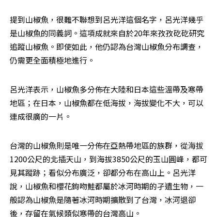
提到山椒魚，很難不聯想到呂光洋這個名字，呂光洋幾乎
是山椒魚的同義詞。這項成就來自於20年來孜孜矻矻研究
追蹤山椒魚。即使如此，他仍認為台灣山椒魚分布調查，
仍需更全面積極地進行。
呂光洋表示，山椒魚多分佈在大陸和日本這些溫帶及寒帶
地區；在日本，山椒魚都在低海拔，海拔變化不大，可以
連成很廣的一片。
台灣的山椒魚則是唯一分佈在亞熱帶地區的族群，從海拔
1200公尺的北插天山，到海拔3850公尺的玉山圓峰，都可
見其蹤跡；看似分布廣泛，卻都分布在高山上。呂光洋
說，山椒魚和櫻花鉤吻鮭都屬於冰河時期的孑遺生物，一
般認為山椒魚是隨著冰河時期擴散到了台灣，冰河退卻
後，存留在氣候類似寒帶的台灣高山。