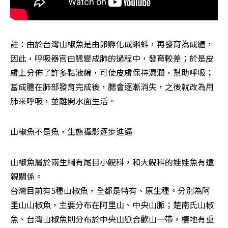
註：由於台灣山椒魚是由卵孵化成蝌蚪，再發育為成體，
因此，呼吸器官由鰓變成肺的過程中，發育較差；於是皮
膚上分佈了許多黏液線，可使皮膚保持濕潤，幫助呼吸；
當成體在肺部發育完成後，腮會逐漸消失，之後就改為用
肺來呼吸，並離開水面生活。
山椒魚不是魚，生態攝影逐步進逼
山椒魚屬於兩生綱有尾目小鯢科，和大鯢科的娃娃魚有遠
親關係。

台灣目前有5種山椒魚，全都是特有、原生種。分別為阿
里山山椒魚，主要分布在阿里山、中央山脈；楚南氏山椒
魚、台灣山椒魚則分布於中央山脈合歡山一帶，棲地有重