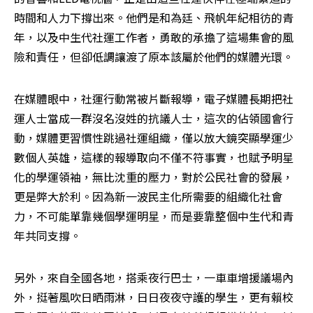
時間和人力下撐出來。他們是和為廷、飛帆年紀相彷的青
年，以及中生代社運工作者，勇敢的承擔了這場集會的風
險和責任，但卻低調讓渡了原本該屬於他們的媒體光環。
在媒體眼中，社運行動常被片斷報導，電子媒體長期把社
運人士當成一群沒名沒姓的抗議人士，這次的佔領國會行
動，媒體更習慣性跳過社運組織，僅以放大鏡突顯學運少
數個人英雄，這樣的報導取向不僅不符事實，也賦予明星
化的學運領袖，無比沈重的壓力，對於公民社會的發展，
更是弊大於利。因為新一波民主化所需要的組織化社會
力，不可能單靠幾個學運明星，而是要靠整個中生代和青
年共同支撐。
另外，來自全國各地，搭乘夜行巴士，一車車增援議場內
外，挺著風吹日晒雨淋，日日夜夜守護的學生，更有賴校