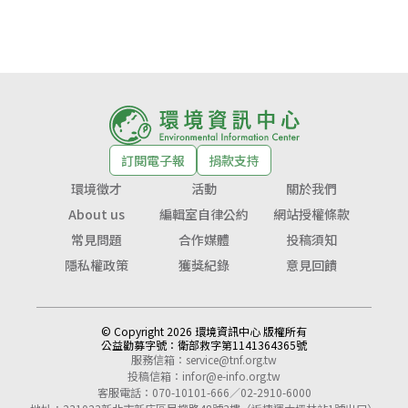
訂閱電子報
捐款支持
環境徵才
活動
關於我們
About us
編輯室自律公約
網站授權條款
常見問題
合作媒體
投稿須知
隱私權政策
獲獎紀錄
意見回饋
© Copyright 2026 環境資訊中心 版權所有
公益勸募字號：
衛部救字第1141364365號
服務信箱：
service@tnf.org.tw
投稿信箱：
infor@e-info.org.tw
客服電話：070-10101-666／02-2910-6000