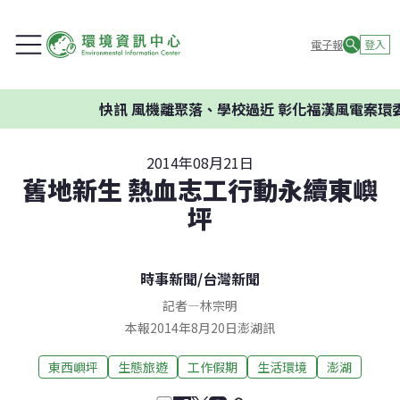
電子報
登入
快訊
風機離聚落、學校過近 彰化福漢風電案環委建議
2014年08月21日
舊地新生 熱血志工行動永續東嶼
坪
時事新聞
/
台灣新聞
記者
—
林宗明
本報2014年8月20日澎湖訊
東西嶼坪
生態旅遊
工作假期
生活環境
澎湖