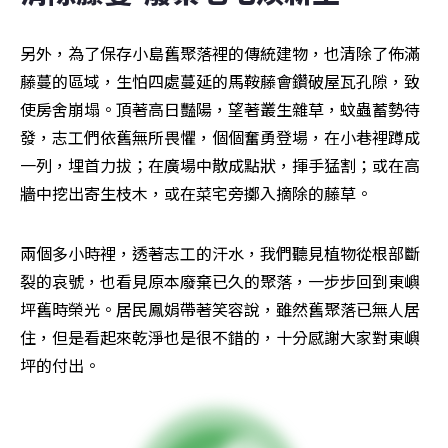
另外，為了保存小島舊聚落裡的傳統建物，也清除了佈滿
藤蔓的區域，生怕四處蔓延的馬鞍藤會鑽破屋瓦孔隙，致
使房舍崩塌。頂著高日豔陽，望著叢生雜草，蚊蟲蓄勢待
發，志工們依舊無所畏懼，個個奮勇登場，在小巷裡蹲成
一列，埋首力拔；在廣場中散成點狀，揮手猛割；或在高
牆中挖出寄生枝木，或在菜宅旁擲入摘除的藤草。
兩個多小時裡，透著志工的汗水，我們聽見植物從根部斷
裂的哀號，也看見原本廢棄已久的聚落，一步步回到東嶼
坪舊時榮光。居民鳳娟帶著笑容說，雖然舊聚落已無人居
住，但是看起來乾淨也是很不錯的，十分感謝大家對東嶼
坪的付出。