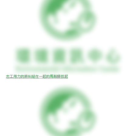
志工用力的將糾結在一起的馬鞍藤拔起