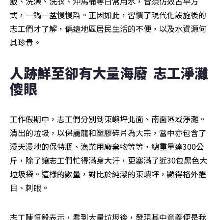
飯、洗澡、洗衣、沖馬桶等日常用水，皆須仿效古早方
式，一鍋一盆慢慢舀。正因如此，習慣了現代化設施後的
志工們才了解，偏遠地區居民生活的不便，以及水資源何
其珍貴。
人跡鮮至卻有大量海廢  志工淨灘
傻眼
工作假期中，志工們分別到東嶼坪北面、南面區域淨灘。
清出的垃圾，以保麗龍和塑膠碎片為大宗，當中亦包含了
漫天漫地的保特瓶、漁業用廢棄物等等，總重量達300公
斤，除了讓志工們忙得滿身大汗，更塞滿了近30包黑色大
垃圾袋。這樣的數量，對比於純潔的東嶼坪，顯得格外醒
目、刺眼。
志工陳恒毅表示，看到大量垃圾後，發現其中意義便是我