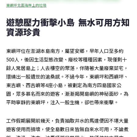
東嶼坪北面海岸上的垃圾
遊憩壓力衝擊小島  無水可用方知
資源珍貴
東嶼坪位在澎湖本島南方，屬望安鄉，早年人口至多約
500人，後因生活型態改變、廢校等種種因素，現僅剩十
餘人常居島上；人去樓空的聚落，伴隨著大量廢棄菜宅，
環繞出一股遺世的滄桑感。不過今年，東嶼坪和西嶼坪、
東吉嶼、西吉嶼等4座小島，被劃定為南方四島國家公
園，眾多慕名而來的遊客，漸漸揭開島嶼的神秘面紗，為
平時寧靜的東嶼坪，注入一股生機，卻也帶來衝擊。
工作假期展開前幾天，負責抽取井水的馬達便因不堪大量
遊客使用而損壞，使全島數日來皆無自來水可用，不論煮