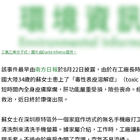
三氯乙烯分子式。圖片由Dante Inferno提供。
該事件最早由
南方日報
於8月22日披露，由於在工廠長
國大陸34歲的蘇女士患上了「毒性表皮溶解症」（toxic epide
短時間內全身皮膚糜爛，肝功能嚴重受損，險些喪命。
救治，近日終於康復出院。
蘇女士在深圳原特區外一個家庭作坊式的無名手機廠打
清洗劑來清洗手機螢幕。據家屬介紹，工作時，工廠讓
膠手套。不過由於廠房內開了空調，空氣不易流通。