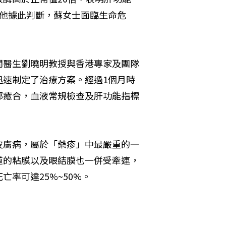
。他據此判斷，蘇女士面臨生命危
問醫生劉曉明教授與香港專家及團隊
迅速制定了治療方案。經過1個月時
部癒合，血液常規檢查及肝功能指標
皮膚病，屬於「藥疹」中最嚴重的一
道的粘膜以及眼結膜也一併受牽連，
率可達25%~50%。