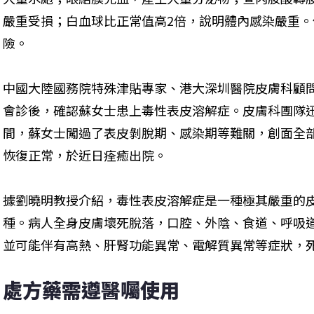
嚴重受損；白血球比正常值高2倍，說明體內感染嚴重
險。
中國大陸國務院特殊津貼專家、港大深圳醫院皮膚科顧
會診後，確認蘇女士患上毒性表皮溶解症。皮膚科團隊
間，蘇女士闖過了表皮剝脫期、感染期等難關，創面全
恢復正常，於近日痊癒出院。
據劉曉明教授介紹，毒性表皮溶解症是一種極其嚴重的
種。病人全身皮膚壞死脫落，口腔、外陰、食道、呼吸
並可能伴有高熱、肝腎功能異常、電解質異常等症狀，死亡
處方藥需遵醫囑使用