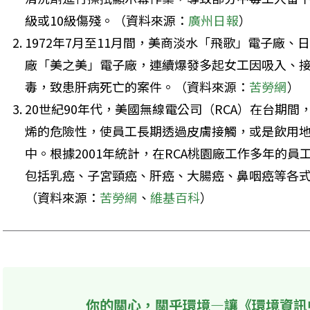
級或10級傷殘。（資料來源：
廣州日報
）
1972年7月至11月間，美商淡水「飛歌」電子廠
廠「美之美」電子廠，連續爆發多起女工因吸入、
毒，致患肝病死亡的案件。（資料來源：
苦勞網
）
20世紀90年代，美國無線電公司（RCA）在台期
烯的危險性，使員工長期透過皮膚接觸，或是飲用
中。根據2001年統計，在RCA桃園廠工作多年的員
包括乳癌、子宮頸癌、肝癌、大腸癌、鼻咽癌等各式
（資料來源：
苦勞網
、
維基百科
）
你的關心，關乎環境—讓《環境資訊