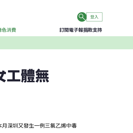
登入
綠色消費
訂閱電子報
捐款支持
女工體無
，本月深圳又發生一例三氯乙烯中毒