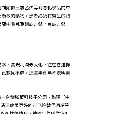
用到類似三氯乙烯等有毒化學品的單
起過敏的藥物，患者必須在醫生的指
藥店中隨意買到處方藥，買處方藥一
成本、實現利潤最大化，往往會選擇
件已數見不鮮，這些事件無不表明勞
供應商—台灣勝華科技子公司、聯建（中
、清潔效果更好的正己烷替代酒精等
永久性後遺症，被評定為職業病9