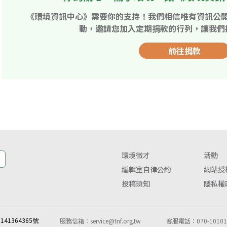
《環境資訊中心》需要你的支持！我們相信唯有資訊公
動，邀請您加入定期捐款的行列，讓我們
前往捐款
環境徵才
活動
編輯室自律公約
網站授
投稿須知
隱私權
41364365號
服務信箱：
service@tnf.org.tw
客服電話：070-10101-