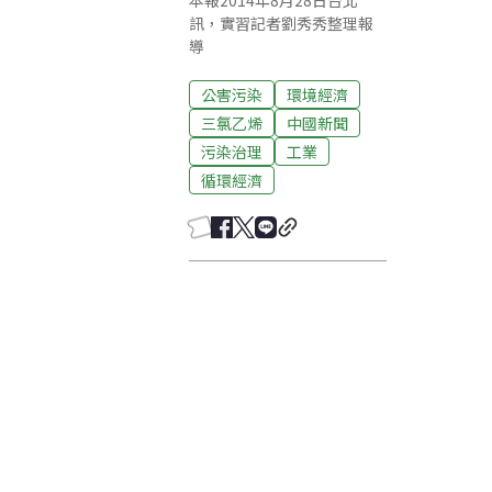
本報2014年8月28日台北
訊，實習記者劉秀秀整理報
導
公害污染
環境經濟
三氯乙烯
中國新聞
污染治理
工業
循環經濟