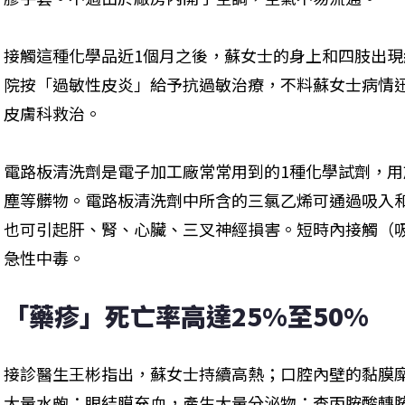
接觸這種化學品近1個月之後，蘇女士的身上和四肢出
院按「過敏性皮炎」給予抗過敏治療，不料蘇女士病情
皮膚科救治。
電路板清洗劑是電子加工廠常常用到的1種化學試劑，
塵等髒物。電路板清洗劑中所含的三氯乙烯可通過吸入
也可引起肝、腎、心臟、三叉神經損害。短時內接觸（
急性中毒。
「藥疹」死亡率高達25%至50%
接診醫生王彬指出，蘇女士持續高熱；口腔內壁的黏膜
大量水皰；眼結膜充血，產生大量分泌物；查丙胺酸轉胺