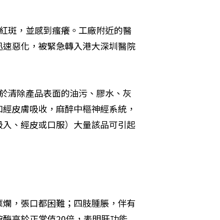
現紅斑，並感到瘙癢。工廠附近的醫
迅速惡化，被緊急轉入港大深圳醫院
用於清除產品表面的油污、膠水、灰
和經皮膚吸收，麻醉中樞神經系統，
吸入、經皮或口服）大量該品可引起
糜爛，張口都困難；四肢腫脹，伴有
酶高於正常值20倍，表明肝功能