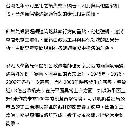
台灣近年來可量化之損失較不顯著，因此與其他國家相
較，台灣氣候變遷調適行動的步伐相對緩慢。
針對氣候變遷調適策略與執行方向重點，他也強調，應將
空間規劃主流化，並藉由政策工具與其他領域的因果分
析，重新思考空間規劃在各調適領域中扮演的角色。
澎湖大學觀光休閒系呂政豪老師也分享澎湖的兩個氣候變
遷特殊案例：寒害、海平面的異常上升。1945年、1976、
2008年各有一次寒害，而在2008年時所發生的寒害，導致
近1.8億台幣損失；在海平面異常上升方面，如以海平面上
升1米作為未來100年的模擬衝擊情境，可以明顯看出馬公
市區的第三漁港與郊區的蒔裡的影響最尤嚴重，因為第三
漁港早期是填海造路所形成，近年颱風來襲之時經常受到
衝擊。