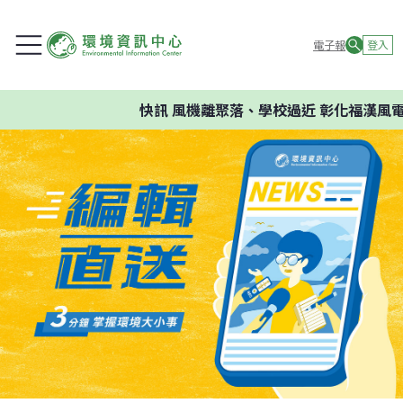
電子報
登入
快訊
風機離聚落、學校過近 彰化福漢風電