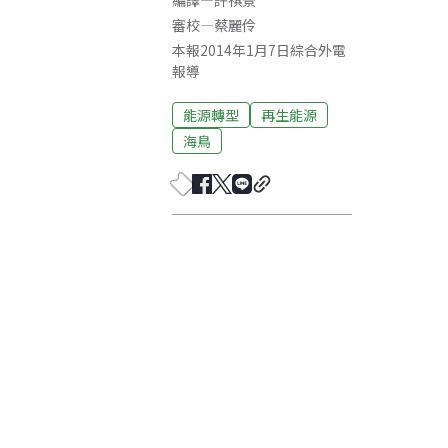
編譯
—
許祺景
審校
—
蔡麗伶
本報2014年1月7日綜合外電
報導
能源轉型
再生能源
海鳥