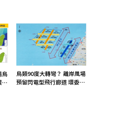
鳥類90度大轉彎？ 離岸風場
場鳥
預留閃電型飛行廊道 環委盼
環
改成直線