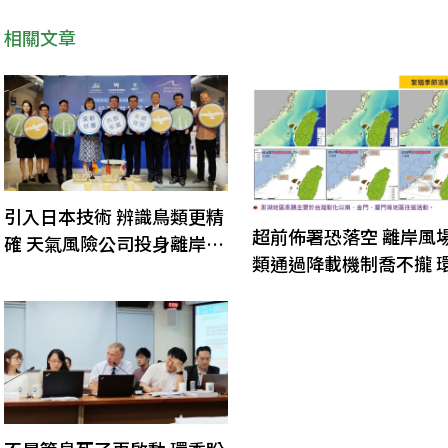
相關文章
引入日本技術 辨識鳥類更精
超前佈署恐落空 離岸風
確 天氣風險公司投身離岸風
類通過降載機制喬不攏 
場監測
委：再交一次報告