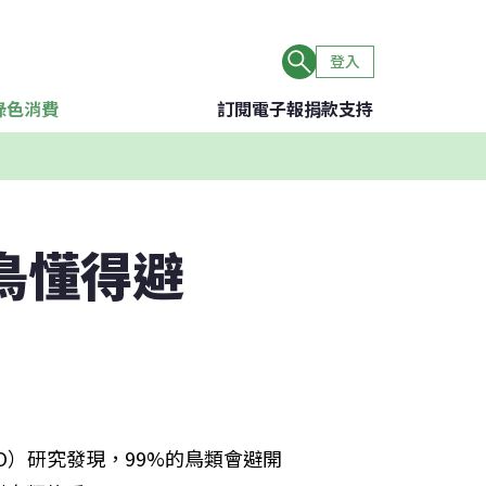
登入
綠色消費
訂閱電子報
捐款支持
鳥懂得避
ogy，BTO）研究發現，99%的鳥類會避開