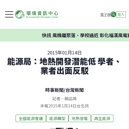
電子報
登入
快訊
風機離聚落、學校過近 彰化福漢風電案環
2015年01月14日
能源局：地熱開發潛能低 學者、
業者出面反駁
時事新聞
/
台灣新聞
記者
—
賴品瑀
本報2015年1月14日台北訊
全國能源會議
能源轉型
地熱發電
再生能源