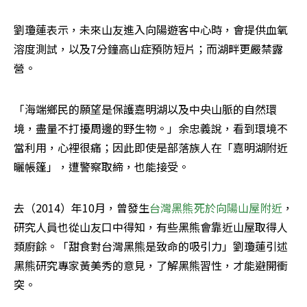
劉瓊蓮表示，未來山友進入向陽遊客中心時，會提供血氧
溶度測試，以及7分鐘高山症預防短片；而湖畔更嚴禁露
營。
「海端鄉民的願望是保護嘉明湖以及中央山脈的自然環
境，盡量不打擾周邊的野生物。」余忠義說，看到環境不
當利用，心裡很痛；因此即使是部落族人在「嘉明湖附近
曬帳篷」，遭警察取締，也能接受。
去（2014）年10月，曾發生
台灣黑熊死於向陽山屋附近
，
研究人員也從山友口中得知，有些黑熊會靠近山屋取得人
類廚餘。「甜食對台灣黑熊是致命的吸引力」劉瓊蓮引述
黑熊研究專家黃美秀的意見，了解黑熊習性，才能避開衝
突。