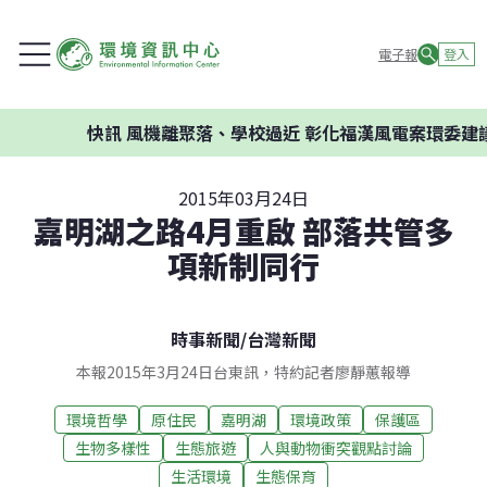
電子報
登入
快訊
風機離聚落、學校過近 彰化福漢風電案環委建議不應開
2015年03月24日
嘉明湖之路4月重啟 部落共管多
項新制同行
時事新聞
/
台灣新聞
本報2015年3月24日台東訊，特約記者廖靜蕙報導
環境哲學
原住民
嘉明湖
環境政策
保護區
生物多樣性
生態旅遊
人與動物衝突觀點討論
生活環境
生態保育