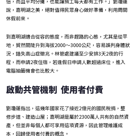
倍，而且平均分攤，也能讓揹工每天都有工作。」劉瓊蓮
說，嘉明湖之美，絕對值得民眾身心做好準備，利用周間
休假前來。
到嘉明湖適合從容的態度，而非趕路的心態，尤其是從平
地，貿然間陡升到海拔2000～3000公尺，容易誤判身體狀
況，錯失高山症徵兆。林管處建議至少安排3天2夜的行
程，而申請2夜住宿，若逢假日申請人數超過床位，進入
電腦抽籤機會也比較大。
啟動共管機制  使用者付費
劉瓊蓮指出，這幾年國家花了接近2億元的國民稅捐，整
修步道、建造山屋；嘉明湖是屬於2300萬人共有的自然資
產，但並非每個人都可享用這項資源，因此管理維護成
本，回歸使用者付費的概念。