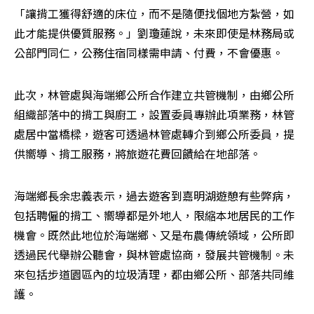
「讓揹工獲得舒適的床位，而不是隨便找個地方紮營，如
此才能提供優質服務。」劉瓊蓮說，未來即使是林務局或
公部門同仁，公務住宿同樣需申請、付費，不會優惠。
此次，林管處與海端鄉公所合作建立共管機制，由鄉公所
組織部落中的揹工與廚工，設置委員專辦此項業務，林管
處居中當橋樑，遊客可透過林管處轉介到鄉公所委員，提
供嚮導、揹工服務，將旅遊花費回饋給在地部落。
海端鄉長余忠義表示，過去遊客到嘉明湖遊憩有些弊病，
包括聘僱的揹工、嚮導都是外地人，限縮本地居民的工作
機會。既然此地位於海端鄉、又是布農傳統領域，公所即
透過民代舉辦公聽會，與林管處協商，發展共管機制。未
來包括步道園區內的垃圾清理，都由鄉公所、部落共同維
護。