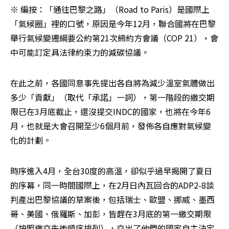
※ 編按：「通往巴黎之路」（Road to Paris）是國際上
「氣候圈」裡的口號，原因是今年12月，聯合國將在巴黎
舉行氣候變遷綱要公約第21次締約方會議（COP 21），會
中可能訂定具法律約束力的減碳協議。
在此之前，各國同意事先提出各自將為減少溫室氣體做出
多少「貢獻」（取代「承諾」一詞），第一階段的繳交期
限已在3月底截止，還沒提交INDC的國家，也將在今年6
月，也就是大會召開至少6個月前，發佈各自應對氣候變
化的計劃。
時序進入4月，全台30度的高溫，卻似乎過早揭開了夏日
的序幕，同一時間國際上，在2月日內瓦回合的ADP2-8談
判產出巴黎協議的草案後，包括瑞士、歐盟、挪威、墨西
哥、美國、俄羅斯、加彭，皆趕在3月底的第一繳交期限
（按照繳交先後順序排列），交出了他們的國家自主決定