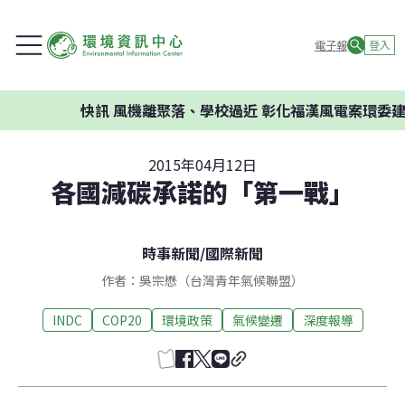
電子報
登入
快訊
風機離聚落、學校過近 彰化福漢風電案環委建議不
2015年04月12日
各國減碳承諾的「第一戰」
時事新聞
/
國際新聞
作者：吳宗懋（台灣青年氣候聯盟）
INDC
COP20
環境政策
氣候變遷
深度報導