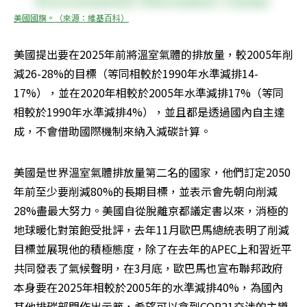
美國國旗。（來源：維基百科）
美國提出要在2025年前將溫室氣體的排放量，較2005年削
減26-28%的目標（等同相較於1990年水準減排14-
17%），並在2020年相較於2005年水準減排17%（等同
相較於1990年水準減排4%），並且都是透過國內自主達
成，不會借助國際機制來納入減碳計算。
美國是世界溫室氣體排放量第二名的國家，他們訂定2050
年前至少要削減80%的長期目標，並表示會先朝向削減
28%盡最大努力。美國自從脫離京都議定書以來，消極的
地球暖化對策飽受批評，去年11月歐巴馬總統表明了削減
目標並展現他的積極態度，除了在去年的APEC上和習近平
共同發表了氣候聲明，在3月底，歐巴馬也宣布聯邦政府
本身要在2025年相較於2005年的水準減排40%，為國內
其他排碳部門作出示範，希望可以拿到COP21交涉的主導