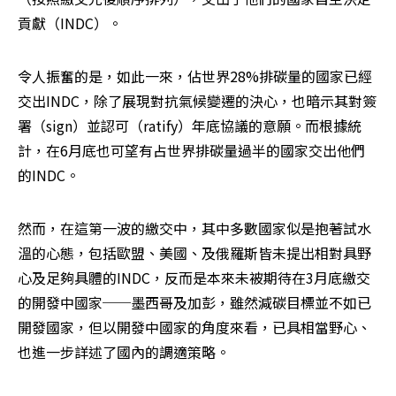
貢獻（INDC）。
令人振奮的是，如此一來，佔世界28%排碳量的國家已經
交出INDC，除了展現對抗氣候變遷的決心，也暗示其對簽
署（sign）並認可（ratify）年底協議的意願。而根據統
計，在6月底也可望有占世界排碳量過半的國家交出他們
的INDC。
然而，在這第一波的繳交中，其中多數國家似是抱著試水
溫的心態，包括歐盟、美國、及俄羅斯皆未提出相對具野
心及足夠具體的INDC，反而是本來未被期待在3月底繳交
的開發中國家──墨西哥及加彭，雖然減碳目標並不如已
開發國家，但以開發中國家的角度來看，已具相當野心、
也進一步詳述了國內的調適策略。