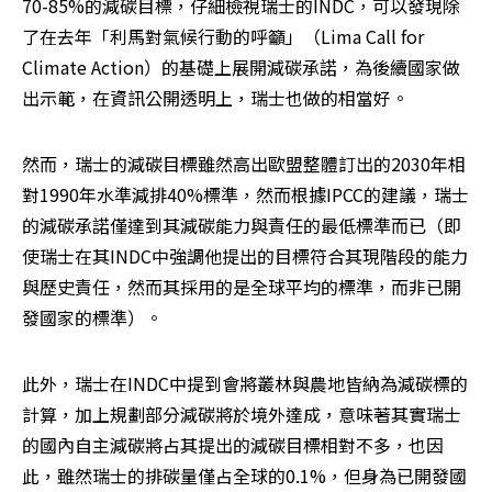
70-85%的減碳目標，仔細檢視瑞士的INDC，可以發現除
了在去年「利馬對氣候行動的呼籲」（Lima Call for 
Climate Action）的基礎上展開減碳承諾，為後續國家做
出示範，在資訊公開透明上，瑞士也做的相當好。
然而，瑞士的減碳目標雖然高出歐盟整體訂出的2030年相
對1990年水準減排40%標準，然而根據IPCC的建議，瑞士
的減碳承諾僅達到其減碳能力與責任的最低標準而已（即
使瑞士在其INDC中強調他提出的目標符合其現階段的能力
與歷史責任，然而其採用的是全球平均的標準，而非已開
發國家的標準）。
此外，瑞士在INDC中提到會將叢林與農地皆納為減碳標的
計算，加上規劃部分減碳將於境外達成，意味著其實瑞士
的國內自主減碳將占其提出的減碳目標相對不多，也因
此，雖然瑞士的排碳量僅占全球的0.1%，但身為已開發國