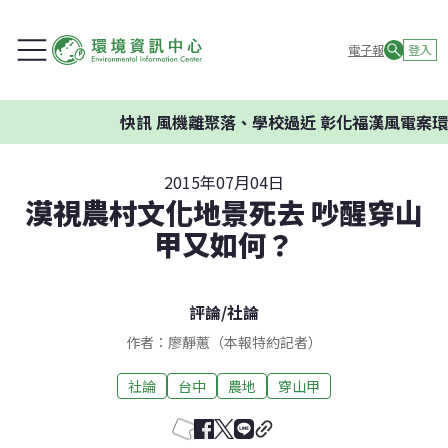
電子報
登入
快訊
風機離聚落、學校過近 彰化福漢風電案環委建
2015年07月04日
漠視農村文化地景死去 吵醒穿山
甲又如何？
評論
/
社論
作者：廖靜蕙（本報特約記者）
社論
台中
農地
穿山甲