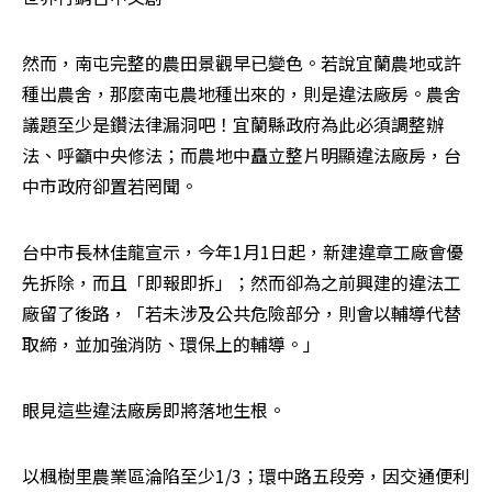
然而，南屯完整的農田景觀早已變色。若說宜蘭農地或許
種出農舍，那麼南屯農地種出來的，則是違法廠房。農舍
議題至少是鑽法律漏洞吧！宜蘭縣政府為此必須調整辦
法、呼籲中央修法；而農地中矗立整片明顯違法廠房，台
中市政府卻置若罔聞。
台中市長林佳龍宣示，今年1月1日起，新建違章工廠會優
先拆除，而且「即報即拆」；然而卻為之前興建的違法工
廠留了後路，「若未涉及公共危險部分，則會以輔導代替
取締，並加強消防、環保上的輔導。」
眼見這些違法廠房即將落地生根。
以楓樹里農業區淪陷至少1/3；環中路五段旁，因交通便利