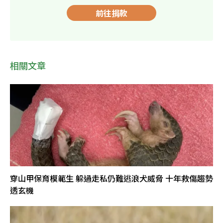
前往捐款
相關文章
穿山甲保育模範生 躲過走私仍難逃浪犬威脅 十年救傷趨勢
透玄機