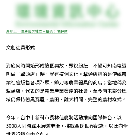
農地上，違法廠房林立。攝影：廖靜蕙
文創徒具形式  
到底何時開始形成這個典故，眾說紛紜。不過可知南屯還
叫做「犁頭店」時，就有這個文化。犁頭店指的是傳統農
業社會販售各項犁頭、鐮刀等農業器具的商店；當地稱為
犁頭店，代表的是農業產業發達的社會。至今南屯部分區
域仍保持著黑瓦屋、農田、雞犬相聞，完整的農村樣式。
今年，台中市新科市長林佳龍將活動推向國際舞台，以
5008人同時踩木屐遊老街，挑戰金氏世界紀錄，以此向全
世界行銷台中文創。