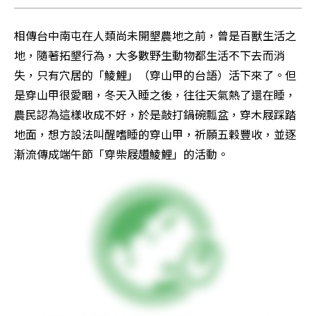
相傳台中南屯在人類尚未開墾農地之前，曾是百獸生活之
地，隨著拓墾行為，大多數野生動物都生活不下去而消
失，只有穴居的「鯪鯉」（穿山甲的台語）活下來了。但
是穿山甲很愛睏，冬天入睡之後，往往天氣熱了還在睡，
農民認為這樣收成不好，於是敲打鍋碗瓢盆，穿木屐踩踏
地面，想方設法叫醒嗜睡的穿山甲，祈願五穀豐收，並逐
漸流傳成端午節「穿柴屐趲鯪鯉」的活動。