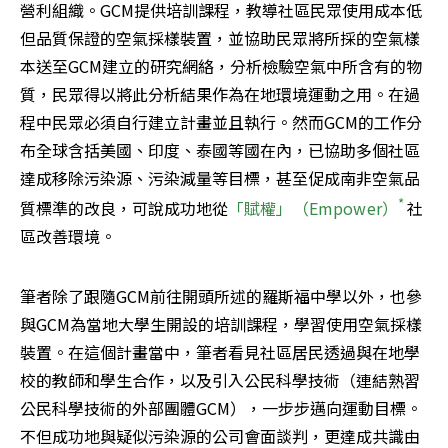
營利組織。GCM提供培訓課程，教導社區民眾使用成本低
但品質保證的空氣採樣裝置，並協助民眾將所採的空氣樣
本送至GCM建立的研究網絡，分析檢驗空氣中所含有的物
質，民眾得以將此分析結果作為在地環境運動之用。在過
程中民眾必須自行建立計畫並且執行。然而GCM的工作分
布全球含括美國、印度、泰國等國在內，已協助多個社區
達成移除污染源、污染減量等目標，甚至促成南非空氣品
* 
質標準的改良，可說成功地從
「賦權」（Empower）
社
區改善環境。
筆者除了跟隨GCM前往開頭所述的羅斯福中學以外，也參
與GCM為當地大學生開設的培訓課程，學習使用空氣採樣
裝置。在這個計畫當中，筆者看見社區居民透過與在地學
校的教師和學生合作，以及引入公民科學技術（連結熟習
公民科學技術的外部團體GCM），一步步邁向運動目標。
不但成功地與疑似污染源的公司會面談判，更達成共識由