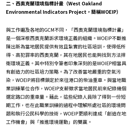
二、西奧克蘭環境指標計畫（West Oakland 
Environmental Indicators Project，簡稱WOEIP）
與工作遍及各地的GCM不同，「西奧克蘭環境指標計畫」
是一個深根西奧克蘭訴求環境正義的組織。WOEIP不斷推
陳出新為當地居民提供有效且紮實的社區培訓，使得低所
得、高犯罪率的西奧克蘭，其在地居民也能夠找到方法捍
衛環境正義。其中特別令筆者印象深刻的是WOIEP相當具
有創造力的社區培力策略。為了改善當地嚴重的空氣污
染，WOEIP將目標鎖定於來往港口的柴油重車。與當地職
業訓練單位合作，WOEIP支薪徵求當地居民前來紀錄幾個
選定路口的重車量。藉此，這些紀錄人員除了得到一份短
期工作，也在此職業訓練的過程中理解所處社區的環境問
題和執行公民科學的技術，WOEIP更順利達成「創造在地
工作機會」與「推進環境運動」的雙贏。