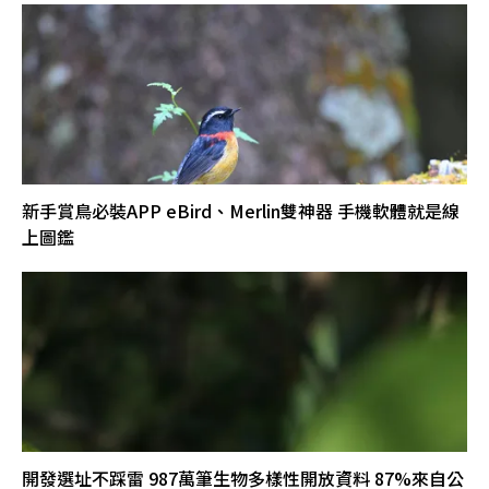
新手賞鳥必裝APP eBird、Merlin雙神器 手機軟體就是線
上圖鑑
開發選址不踩雷 987萬筆生物多樣性開放資料 87%來自公