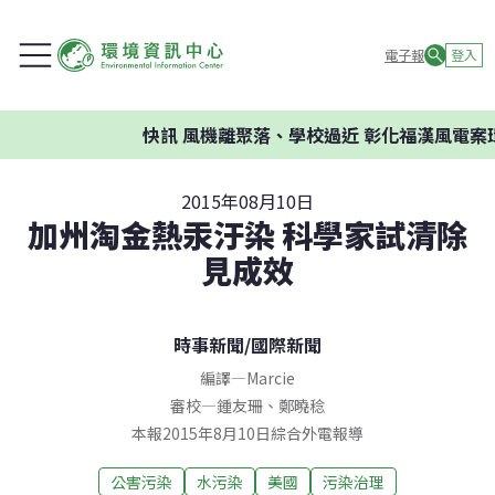
電子報
登入
快訊
風機離聚落、學校過近 彰化福漢風電案環
2015年08月10日
加州淘金熱汞汙染 科學家試清除
見成效
時事新聞
/
國際新聞
編譯
—
Marcie
審校
—
鍾友珊
、
鄭曉稔
本報2015年8月10日綜合外電報導
公害污染
水污染
美國
污染治理