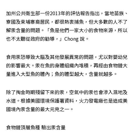
加州公共衛生部一份2013年的評估報告指出，當地苗族、
寮國及柬埔寨裔居民，都很熱衷捕魚，但大多數的人不了
解汞含量的問題。「魚是他們一家大小的食物來源，所以
也不太聽從政府的勸導，」Chong 說。
食用汞恐導致大腦及其他發展異常的問題，尤以對嬰幼兒
的影響最大。汞在魚的身體組織內堆積，再經由食物鏈大
量進入大型魚的體內；魚的體型越大，含量就越多。
除了掏金時期殘留下來的汞，空氣中的汞也會滲入濕地及
水道。根據美國環境保護署資料，火力發電廠也是造成美
國境內汞含量的最大元兇之一。
食物鏈頂層魚種 驗出汞含量