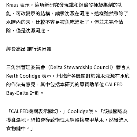
Kraus 表示，這項新研究發現鐵和鋁鹽發揮凝集劑的功
能，可改變汞的結構，讓汞沈澱在河底。這樣雖然移除了
水體內的汞，比較不容易被魚吃進肚子，但並未完全清
除，僅是沈澱河底。
經費高昂 施行遇困難
三角洲管理委員會（Delta Stewardship Council）發言人 
Keith Coolidge 表示，州政府各機關對於讓汞沈澱在水底
的作法有意見，其中包括本研究的原贊助單位 CALFED 
Bay-Delta 計劃。
「CALFED機關表示關切，」Coolidge說。「該機關認為
擾亂濕地，恐怕會導致惰性汞經轉換成甲基汞，然後進入
食物鏈中。」