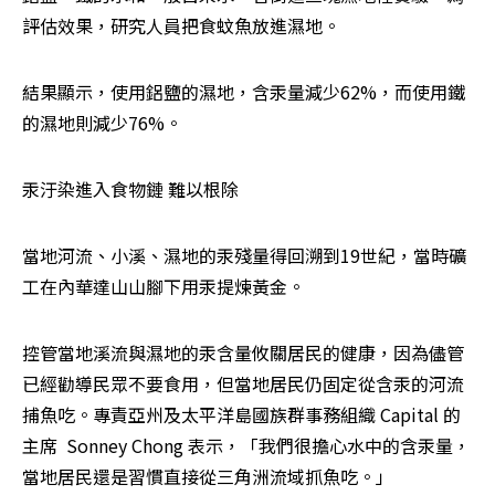
評估效果，研究人員把食蚊魚放進濕地。
結果顯示，使用鋁鹽的濕地，含汞量減少62%，而使用鐵
的濕地則減少76%。
汞汙染進入食物鏈 難以根除
當地河流、小溪、濕地的汞殘量得回溯到19世紀，當時礦
工在內華達山山腳下用汞提煉黃金。
控管當地溪流與濕地的汞含量攸關居民的健康，因為儘管
已經勸導民眾不要食用，但當地居民仍固定從含汞的河流
捕魚吃。專責亞州及太平洋島國族群事務組織 Capital 的
主席  Sonney Chong 表示，「我們很擔心水中的含汞量，
當地居民還是習慣直接從三角洲流域抓魚吃。」