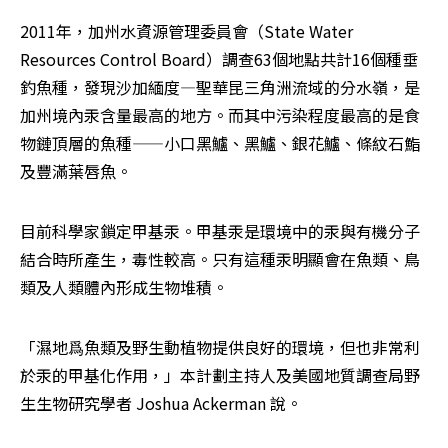
2011年，加州水資源管理委員會（State Water 
Resources Control Board）調查63個地點共計16個種垂
釣魚種，發現沙加緬度—聖華昆三角洲流域的分水嶺，是
加州境內汞含量最高的地方。而其中污染程度最高的是食
物鏈頂層的魚種——小口黑鱸、黑鱸、銀花鱸、條紋石鮨
及豐滿葉唇魚。
目前科學家鎖定甲基汞。甲基汞是環境中的汞與有機分子
結合時所產生，毒性較高。只有這種汞明顯會在魚類、鳥
類及人類體內形成生物堆積。
「濕地爲魚類及野生動植物提供良好的環境，但也非常利
於汞的甲基化作用，」本計劃主持人及美國地質調查局野
生生物研究學者 Joshua Ackerman 說。