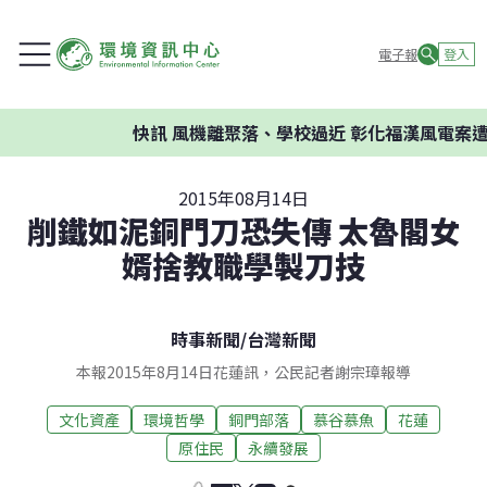
電子報
登入
快訊
風機離聚落、學校過近 彰化福漢風電案遭環評
2015年08月14日
削鐵如泥銅門刀恐失傳 太魯閣女
婿捨教職學製刀技
時事新聞
/
台灣新聞
本報2015年8月14日花蓮訊，公民記者謝宗璋報導
文化資產
環境哲學
銅門部落
慕谷慕魚
花蓮
原住民
永續發展