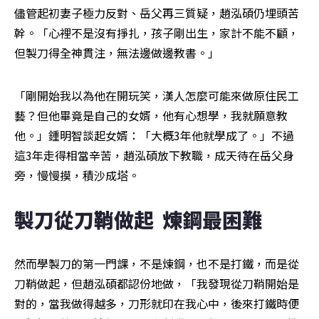
儘管起初妻子極力反對、岳父再三質疑，趙泓碩仍埋頭苦
幹。「心裡不是沒有掙扎，孩子剛出生，家計不能不顧，
但製刀得全神貫注，無法邊做邊教書。」
「剛開始我以為他在開玩笑，漢人怎麼可能來做原住民工
藝？但他畢竟是自己的女婿，他有心想學，我就願意教
他。」鍾明智談起女婿：「大概3年他就學成了。」不過
這3年走得相當辛苦，趙泓碩放下教職，成天待在岳父身
旁，慢慢摸，積沙成塔。
製刀從刀鞘做起  煉鋼最困難
然而學製刀的第一門課，不是煉鋼，也不是打鐵，而是從
刀鞘做起，但趙泓碩都認份地做，「我發現從刀鞘開始是
對的，當我做得越多，刀形就印在我心中，後來打鐵時便