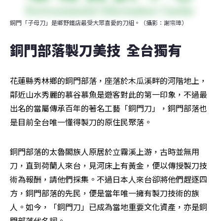
銅門「子母刀」是鄉野鐵店最受大眾喜愛的刀組。（攝影：謝宗璋）
銅門部落製刀美技  全台獨有
花蓮縣秀林鄉的銅門部落，座落於木瓜溪畔的河階地上，
鄰近山水秀麗的慕谷慕魚是遊客對此的第一印象，不過最
出名的當屬傳承百年的著名工藝「銅門刀」，銅門部落也
是目前全台唯一懂得製刀的原住民聚落。
銅門部落的太魯閣族人原居於立霧溪上游，古時並無用
刀，直到荷蘭人來台，見河床上有黃金，便以傳授製刀技
術為報酬，請他們採集。不過日本人來台卻將他們趕逐四
方，銅門部落的先民，便是當年唯一擁有製刀技術的族
人。如今，「銅門刀」已成為當地重要文化資產，亦是銅
門部落代名詞。