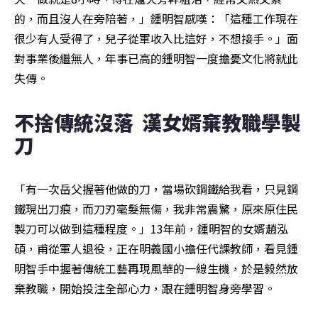
的，而且沒人在旁陪著，」鍾明智感嘆：「這種工作現在
很少有人受得了，兒子從軍收入比這好，不想接手。」面
對事業後繼無人，年事已高的鍾明智一度擔憂文化將就此
失傳。
不捨傳統沒落  漢女婿棄教職學製
刀
「有一次岳父握著他做的刀，當場砍鋼鐵給我看，只見鋼
鐵現出刀痕，而刀刃毫髮無傷，我非常震驚，原來原住民
製刀可以做到這種程度。」13年前，鍾明智的女婿趙泓
碩，甫從軍人退役，正在明義國小擔任代課教師，看見鍾
明智手中握著傳統工藝再現風華的一線生機，於是毅然放
棄教職，開始投注全部心力，跟在鍾明智身旁學習。