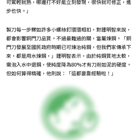
可駕輕就熟，哪邊打不好能立刻發現，很快就可修正，進
步也快。」
製刀每一步驟如許多小螺絲釘環環相扣，對鍾明智來說，
都會影響銅門刀品質。不過最難過的關，當屬煉鋼。「銅
門刀發展至國民政府時期已可煉治純鋼，但我們家傳承下
來，都是用水煉鋼，」鍾明智表示，由於純鋼質地太軟，
需泡入水中退鋼，使純度降為80%才有刀削如泥的硬度。
但如何算得精確，他則說：「這都要靠經驗啦！」