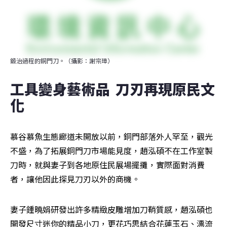
鍛治過程的銅門刀。（攝影：謝宗璋）
工具變身藝術品  刀刃再現原民文
化
慕谷慕魚生態廊道未開放以前，銅門部落外人罕至，觀光
不盛，為了拓展銅門刀市場能見度，趙泓碩不在工作室製
刀時，就與妻子到各地原住民展場擺攤，實際面對消費
者，讓他因此探見刀刃以外的商機。
妻子鍾曉娟研發出許多精緻皮雕增加刀鞘質感，趙泓碩也
開發尺寸迷你的精品小刀，更花巧思結合花蓮玉石、漂流