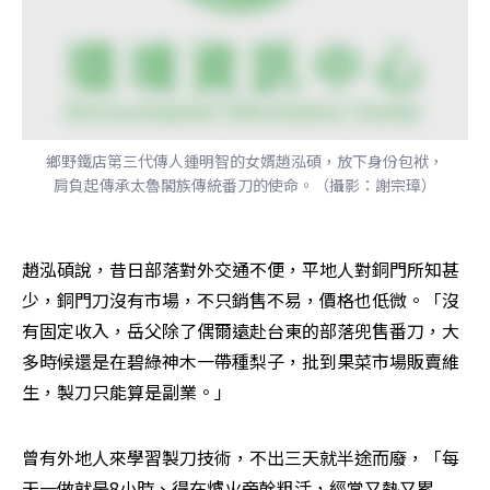
鄉野鐵店第三代傳人鍾明智的女婿趙泓碩，放下身份包袱，
肩負起傳承太魯閣族傳統番刀的使命。（攝影：謝宗璋）
趙泓碩說，昔日部落對外交通不便，平地人對銅門所知甚
少，銅門刀沒有市場，不只銷售不易，價格也低微。「沒
有固定收入，岳父除了偶爾遠赴台東的部落兜售番刀，大
多時候還是在碧綠神木一帶種梨子，批到果菜市場販賣維
生，製刀只能算是副業。」
曾有外地人來學習製刀技術，不出三天就半途而廢，「每
天一做就是8小時、得在爐火旁幹粗活，經常又熱又累