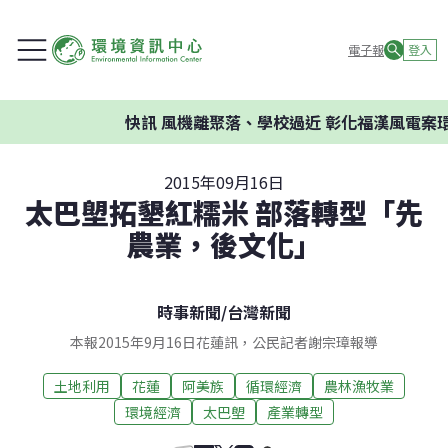
電子報
登入
快訊
風機離聚落、學校過近 彰化福漢風電案環委建
2015年09月16日
太巴塱拓墾紅糯米 部落轉型「先
農業，後文化」
時事新聞
/
台灣新聞
本報2015年9月16日花蓮訊，公民記者謝宗璋報導
土地利用
花蓮
阿美族
循環經濟
農林漁牧業
環境經濟
太巴塱
產業轉型