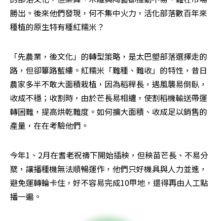
勝出。後來他們發現，何不集中火力，活化部落數百年來
種植的原生特有種紅糯米？
「先農業，後文化」的轉型策略，是太巴塱部落選擇走的
路，但卻篳路藍縷。紅糯米「難種、難收」的特性，昔日
農家多半不敢大面積栽植，因為稻稈長，遇風襲易倒臥，
收成不穩；收割時，由於芒長易相纏，使割稻機輸送帶運
轉困難，提高烘乾難度。如何擴大面積、收成足以銷售的
產量，在在考驗他們。
今年1、2月在耆老祝禱下開始插秧，但秧苗芒長、不易分
櫱，讓播種機無法順暢運作，他們只好機具與人力並進，
避免運轉輪卡住，好不容易完成10甲地，還得再由人工點
播一遍。