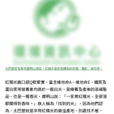
太巴塱部落青年蕭明山相信，紅糯米是部落轉型的契機。攝影：謝宗璋。
紅糯米飯口感Q軟緊實，富含維他命A、維他命E、鐵質及
蛋白質等營養素均高於一般白米，是療養及產後的滋補聖
品，也是一種香米，蕭明山說：「一家煮紅糯米，全部落
都聞得到香味。」族人稱為「找到的米」，因為他們認
為，太巴塱就是孕育紅糯米的最佳產地，別處找不著。