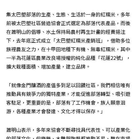
集太巴塱部落的生產、生態、生活於一身的紅糯米，多年
前被太巴塱社區營造協會正式選定為部落代表產品，而後
在蕭明山的倡導、水土保持局農村再生計畫的經費挹注
下，去年底正式成立「太巴塱紅糯米產銷班」，借助多位
族裡農友之力，在十甲田地種下有機、無毒紅糯米，其中
一半為花蓮區農業改良場授權的純化品種「花蓮22號」，
擴大栽種面積、增加產量，建立品牌。
「就像金門釀酒的產值多到足以回饋社區，我們相信唯有
推動具有競爭力的獨特產業，才能促進部落轉型、吸引遊
客駐足，更重要的是，部落有了工作機會，族人願意洄
游，各種產業才會發達、文化才得以保存。」
蕭明山表示，多年來協會不斷尋找具代表性、可以產業化
的部落文化，但樂舞、木雕與陶藝都推動不易、難在市場