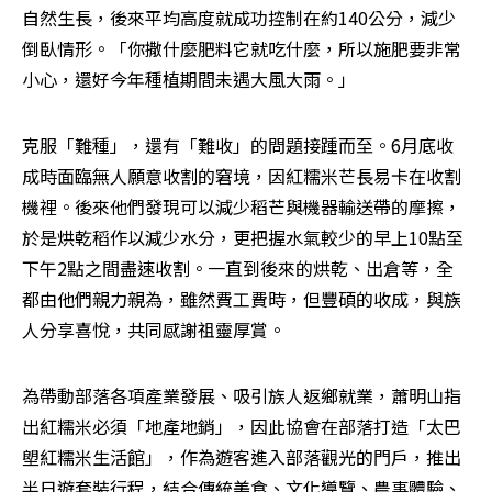
自然生長，後來平均高度就成功控制在約140公分，減少
倒臥情形。「你撒什麼肥料它就吃什麼，所以施肥要非常
小心，還好今年種植期間未遇大風大雨。」
克服「難種」，還有「難收」的問題接踵而至。6月底收
成時面臨無人願意收割的窘境，因紅糯米芒長易卡在收割
機裡。後來他們發現可以減少稻芒與機器輸送帶的摩擦，
於是烘乾稻作以減少水分，更把握水氣較少的早上10點至
下午2點之間盡速收割。一直到後來的烘乾、出倉等，全
都由他們親力親為，雖然費工費時，但豐碩的收成，與族
人分享喜悅，共同感謝祖靈厚賞。
為帶動部落各項產業發展、吸引族人返鄉就業，蕭明山指
出紅糯米必須「地產地銷」，因此協會在部落打造「太巴
塱紅糯米生活館」，作為遊客進入部落觀光的門戶，推出
半日遊套裝行程，結合傳統美食、文化導覽、農事體驗、