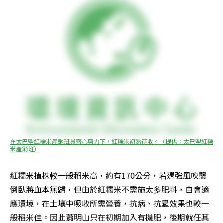
在太巴塱紅糯米產銷班員齊心努力下，紅糯米初熟待收。（提供：太巴塱紅糯
米產銷班）
紅糯米植株較一般稻米高，約有170公分，若遇強風吹襲
倒臥將血本無歸，但由於紅糯米不需施太多肥料，自會適
應環境，在土壤中吸收所需營養，抗病、抗蟲效果也較一
般稻米佳。因此蕭明山只在初期加入有機肥，後期就任其