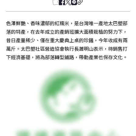
色澤鮮艷、香味濃郁的紅糯米，是台灣唯一產地太巴塱部
落的特產，在去年成立的產銷班擴大面積栽植的努力下，
昔日產量稀少、僅在重大慶典上桌的珍饈，今年收成有兩
萬斤。太巴塱社區營造協會執行長蕭明山表示，待銷售打
下經濟基礎，將為部落轉型鋪路，帶動產業也保存文化。