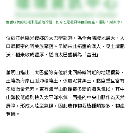
色香味美的紅糯米是部落珍饈，如今也是極具特色的農產。攝影：謝宗璋。
位於花蓮縣光復鄉的太巴塱部落，為全台灣腹地最大、人
口最稠密的阿美族聚落。早期來此拓墾的漢人，見土壤肥
沃、稻米收成豐厚，遂將太巴塱稱為「富田」。
蕭明山指出，太巴塱除有位於北回歸線附近的地理優勢，
土壤為海岸山脈沖積壤土，係屬泥質黑土，黏度重且富有
多種微量元素。東有海岸山脈攔截多變的海象氣候，其中
山勢較低處則挾入太平洋水氣，西邊的中央山脈作為天然
屏障，形成大陸型氣候，因此農作物栽植種類繁多、物產
豐饒。