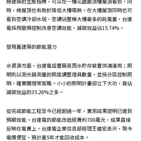
綠建築的生態指標，可以在一樓花園跟頂樓屋頂看到，同
時，綠屋頂也有助於降低大樓吸熱。在大樓屋頂同時也可
看到空調冷卻水塔，空調佔整棟大樓最多的耗電量，台達
電採用變頻控制改善空調效能，減碳效益佔15.74%。
發現舊建築的節能潛力
水資源方面，台達電設置簡易雨水貯存裝置供澆灌用；照
明則以測光器測量的照度調整燈具數量，並採分區控制照
明，確實關燈等策略。小小的照明計畫卻立下大功，竟佔
減碳效益的35.26%之多。
從完成節能工程至今已經超過一年，實測成果證明已達到
預期效能。台達電的節能改造經費約700萬元，成果直接
反映在電費上。台達電企業信息部經理王峻宏表示，現今
電價便宜，預計要5年才能回收成本。