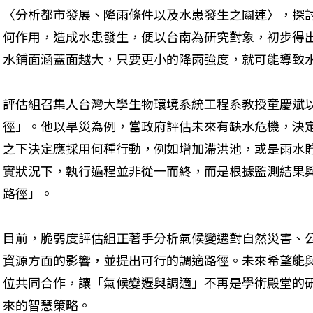
〈分析都市發展、降雨條件以及水患發生之關連〉，探討
何作用，造成水患發生，便以台南為研究對象，初步得
水鋪面涵蓋面越大，只要更小的降雨強度，就可能導致
評估組召集人台灣大學生物環境系統工程系教授童慶斌
徑」。他以旱災為例，當政府評估未來有缺水危機，決
之下決定應採用何種行動，例如增加滯洪池，或是雨水
實狀況下，執行過程並非從一而終，而是根據監測結果
路徑」。

目前，脆弱度評估組正著手分析氣候變遷對自然災害、
資源方面的影響，並提出可行的調適路徑。未來希望能
位共同合作，讓「氣候變遷與調適」不再是學術殿堂的
來的智慧策略。