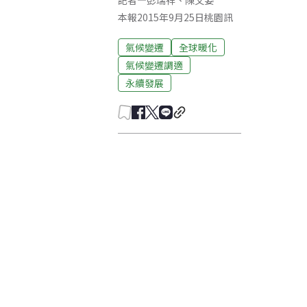
記者
—
彭瑞祥
、
陳文姿
本報2015年9月25日桃園訊
氣候變遷
全球暖化
氣候變遷調適
永續發展