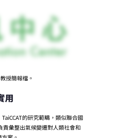
榮教授簡報檔。
實用
aiCCAT的研究範疇，類似聯合國
，負責彙整出氣候變遷對人類社會和
適方案。