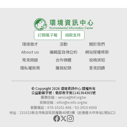
訂閱電子報
捐款支持
環境徵才
活動
關於我們
About us
編輯室自律公約
網站授權條款
常見問題
合作媒體
投稿須知
隱私權政策
獲獎紀錄
意見回饋
© Copyright 2026 環境資訊中心 版權所有
公益勸募字號：
衛部救字第1141364365號
服務信箱：
service@tnf.org.tw
投稿信箱：
infor@e-info.org.tw
客服電話：070-10101-666／02-2910-6000
地址：231023新北市新店區民權路48號3樓（近捷運大坪林站1號出口）