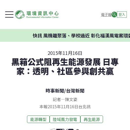
電子報
登入
快訊
風機離聚落、學校過近 彰化福漢風電案環委建議
2015年11月16日
黑箱公式阻再生能源發展 日專
家：透明、社區參與創共贏
時事新聞
/
台灣新聞
記者
—
陳文姿
本報2015年11月16日台北訊
能源轉型
陸域風力發電
再生能源